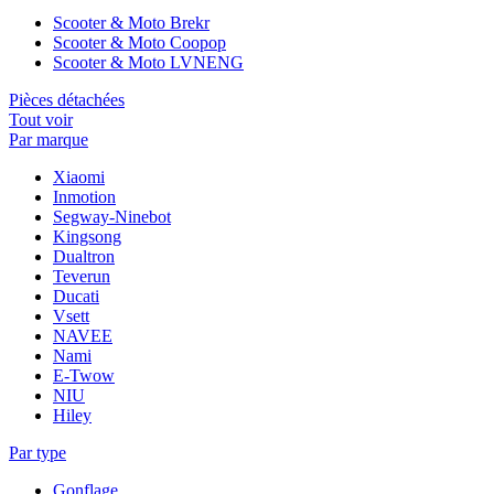
Scooter & Moto Brekr
Scooter & Moto Coopop
Scooter & Moto LVNENG
Pièces détachées
Tout voir
Par marque
Xiaomi
Inmotion
Segway-Ninebot
Kingsong
Dualtron
Teverun
Ducati
Vsett
NAVEE
Nami
E-Twow
NIU
Hiley
Par type
Gonflage