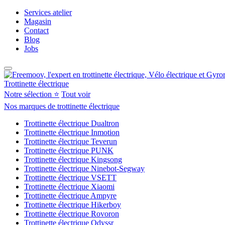
Services atelier
Magasin
Contact
Blog
Jobs
Trottinette électrique
Notre sélection ⭐
Tout voir
Nos marques de trottinette électrique
Trottinette électrique Dualtron
Trottinette électrique Inmotion
Trottinette électrique Teverun
Trottinette électrique PUNK
Trottinette électrique Kingsong
Trottinette électrique Ninebot-Segway
Trottinette électrique VSETT
Trottinette électrique Xiaomi
Trottinette électrique Ampyre
Trottinette électrique Hikerboy
Trottinette électrique Rovoron
Trottinette électrique Odyssr