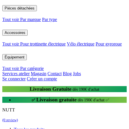
Pièces détachées
Tout voir
Par marque
Par type
Accessoires
Tout voir
Pour trottinette électrique
Vélo électrique
Pour gyroroue
Équipement
Tout voir
Par catégorie
Services atelier
Magasin
Contact
Blog
Jobs
Se connecter
Créer un compte
Livraison Gratuite
dès 190€ d'achat
Livraison gratuite
✅
dès 190€ d'achat ✅
NUTT
(0 review)