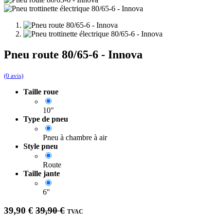
Pneu route 80/65-6 - Innova
(0 avis)
Taille roue
10"
Type de pneu
Pneu à chambre à air
Style pneu
Route
Taille jante
6"
39,90
€
39,90
€
TVAC