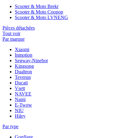
Scooter & Moto Brekr
Scooter & Moto Coopop
Scooter & Moto LVNENG
Pièces détachées
Tout voir
Par marque
Xiaomi
Inmotion
Segway-Ninebot
Kingsong
Dualtron
Teverun
Ducati
Vsett
NAVEE
Nami
E-Twow
NIU
Hiley
Par type
Gonflage