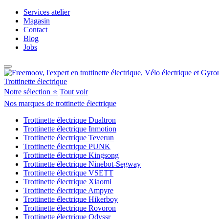
Services atelier
Magasin
Contact
Blog
Jobs
Trottinette électrique
Notre sélection ⭐
Tout voir
Nos marques de trottinette électrique
Trottinette électrique Dualtron
Trottinette électrique Inmotion
Trottinette électrique Teverun
Trottinette électrique PUNK
Trottinette électrique Kingsong
Trottinette électrique Ninebot-Segway
Trottinette électrique VSETT
Trottinette électrique Xiaomi
Trottinette électrique Ampyre
Trottinette électrique Hikerboy
Trottinette électrique Rovoron
Trottinette électrique Odyssr