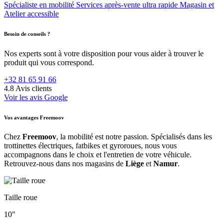
Spécialiste en mobilité
Services après-vente ultra rapide
Magasin et
Atelier accessible
Besoin de conseils ?
Nos experts sont à votre disposition pour vous aider à trouver le
produit qui vous correspond.
+32 81 65 91 66
4.8
Avis clients
Voir les avis Google
Vos avantages Freemoov
Chez
Freemoov
, la mobilité est notre passion. Spécialisés dans les
trottinettes électriques, fatbikes et gyroroues, nous vous
accompagnons dans le choix et l'entretien de votre véhicule.
Retrouvez-nous dans nos magasins de
Liège
et
Namur
.
Taille roue
10"