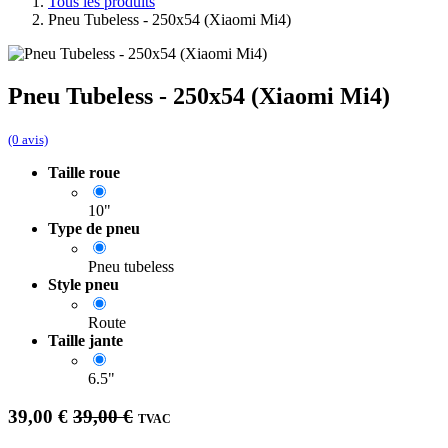
Tous les produits
Pneu Tubeless - 250x54 (Xiaomi Mi4)
Pneu Tubeless - 250x54 (Xiaomi Mi4)
(0 avis)
Taille roue
10"
Type de pneu
Pneu tubeless
Style pneu
Route
Taille jante
6.5"
39,00
€
39,00
€
TVAC