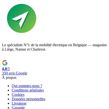
Le spécialiste N°1 de la mobilité électrique en Belgique — magasins
à Liège, Namur et Charleroi.
4.8
/5
350 avis Google
À propos
Qui sommes-nous ?
Conditions générales
Cookies
Données personnelles
Livraison
Garantie