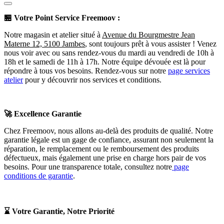
🏪
Votre Point Service Freemoov :
Notre magasin et atelier situé à
Avenue du Bourgmestre Jean
Materne 12, 5100 Jambes
, sont toujours prêt à vous assister ! Venez
nous voir avec ou sans rendez-vous du mardi au vendredi de 10h à
18h et le samedi de 11h à 17h. Notre équipe dévouée est là pour
répondre à tous vos besoins. Rendez-vous sur notre
page services
atelier
pour y découvrir nos services et conditions.
🚀
Excellence Garantie
Chez Freemoov, nous allons au-delà des produits de qualité. Notre
garantie légale est un gage de confiance, assurant non seulement la
réparation, le remplacement ou le remboursement des produits
défectueux, mais également une prise en charge hors pair de vos
besoins. Pour une transparence totale, consultez notre
page
conditions de garantie
.
⌛
Votre Garantie, Notre Priorité