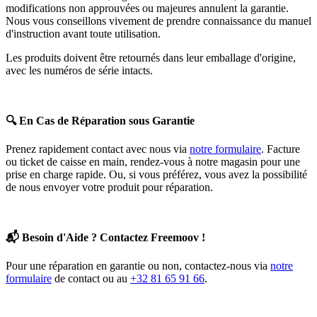
modifications non approuvées ou majeures annulent la garantie.
Nous vous conseillons vivement de prendre connaissance du manuel
d'instruction avant toute utilisation.
Les produits doivent être retournés dans leur emballage d'origine,
avec les numéros de série intacts.
🔍
En Cas de Réparation sous Garantie
Prenez rapidement contact avec nous via
notre formulaire
. Facture
ou ticket de caisse en main, rendez-vous à notre magasin pour une
prise en charge rapide. Ou, si vous préférez, vous avez la possibilité
de nous envoyer votre produit pour réparation.
📬
Besoin d'Aide ? Contactez Freemoov !
Pour une réparation en garantie ou non, contactez-nous via
notre
formulaire
de contact ou au
+32 81 65 91 66
.