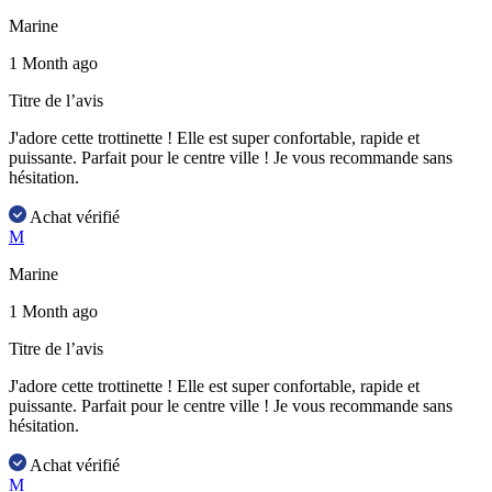
Marine
1 Month ago
Titre de l’avis
J'adore cette trottinette ! Elle est super confortable, rapide et
puissante. Parfait pour le centre ville ! Je vous recommande sans
hésitation.
Achat vérifié
M
Marine
1 Month ago
Titre de l’avis
J'adore cette trottinette ! Elle est super confortable, rapide et
puissante. Parfait pour le centre ville ! Je vous recommande sans
hésitation.
Achat vérifié
M