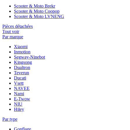
Scooter & Moto Brekr
Scooter & Moto Coopop
Scooter & Moto LVNENG
Pièces détachées
Tout voir
Par marque
Xiaomi
Inmotion
Segway-Ninebot
Kingsong
Dualtron
Teverun
Ducati
Vsett
NAVEE
Nami
E-Twow
NIU
Hiley
Par type
Gonflage