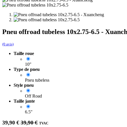
Pneu offroad tubeless 10x2.75-6.5 - Xuanc
(0 avis)
Taille roue
10"
Type de pneu
Pneu tubeless
Style pneu
Off Road
Taille jante
6.5"
39,90
€
39,90
€
TVAC