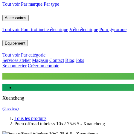
Tout voir
Par marque
Par type
Accessoires
Tout voir
Pour trottinette électrique
Vélo électrique
Pour gyroroue
Équipement
Tout voir
Par catégorie
Services atelier
Magasin
Contact
Blog
Jobs
Se connecter
Créer un compte
Xuancheng
(0 review)
Tous les produits
Pneu offroad tubeless 10x2.75-6.5 - Xuancheng