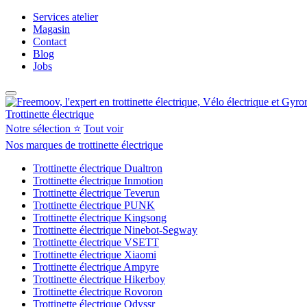
Services atelier
Magasin
Contact
Blog
Jobs
Trottinette électrique
Notre sélection ⭐
Tout voir
Nos marques de trottinette électrique
Trottinette électrique Dualtron
Trottinette électrique Inmotion
Trottinette électrique Teverun
Trottinette électrique PUNK
Trottinette électrique Kingsong
Trottinette électrique Ninebot-Segway
Trottinette électrique VSETT
Trottinette électrique Xiaomi
Trottinette électrique Ampyre
Trottinette électrique Hikerboy
Trottinette électrique Rovoron
Trottinette électrique Odyssr