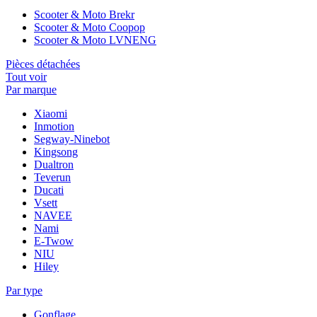
Scooter & Moto Brekr
Scooter & Moto Coopop
Scooter & Moto LVNENG
Pièces détachées
Tout voir
Par marque
Xiaomi
Inmotion
Segway-Ninebot
Kingsong
Dualtron
Teverun
Ducati
Vsett
NAVEE
Nami
E-Twow
NIU
Hiley
Par type
Gonflage