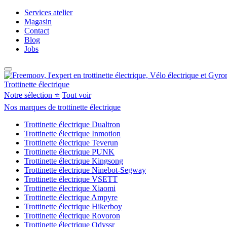
Services atelier
Magasin
Contact
Blog
Jobs
Trottinette électrique
Notre sélection ⭐
Tout voir
Nos marques de trottinette électrique
Trottinette électrique Dualtron
Trottinette électrique Inmotion
Trottinette électrique Teverun
Trottinette électrique PUNK
Trottinette électrique Kingsong
Trottinette électrique Ninebot-Segway
Trottinette électrique VSETT
Trottinette électrique Xiaomi
Trottinette électrique Ampyre
Trottinette électrique Hikerboy
Trottinette électrique Rovoron
Trottinette électrique Odyssr