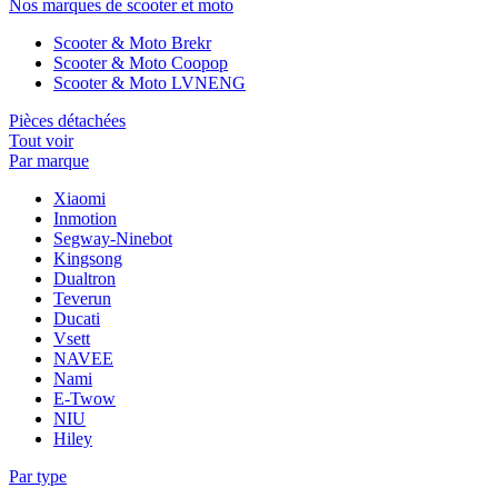
Nos marques de scooter et moto
Scooter & Moto Brekr
Scooter & Moto Coopop
Scooter & Moto LVNENG
Pièces détachées
Tout voir
Par marque
Xiaomi
Inmotion
Segway-Ninebot
Kingsong
Dualtron
Teverun
Ducati
Vsett
NAVEE
Nami
E-Twow
NIU
Hiley
Par type