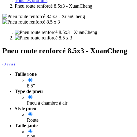
Tous les produits
Pneu route renforcé 8.5x3 - XuanCheng
Pneu route renforcé 8.5x3 - XuanCheng
(0 avis)
Taille roue
8.5"
Type de pneu
Pneu à chambre à air
Style pneu
Route
Taille jante