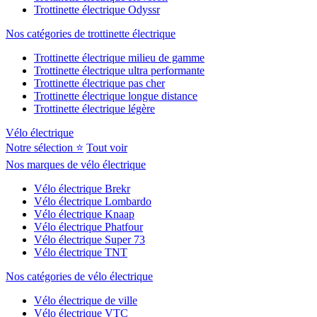
Trottinette électrique Odyssr
Nos catégories de trottinette électrique
Trottinette électrique milieu de gamme
Trottinette électrique ultra performante
Trottinette électrique pas cher
Trottinette électrique longue distance
Trottinette électrique légère
Vélo électrique
Notre sélection ⭐
Tout voir
Nos marques de vélo électrique
Vélo électrique Brekr
Vélo électrique Lombardo
Vélo électrique Knaap
Vélo électrique Phatfour
Vélo électrique Super 73
Vélo électrique TNT
Nos catégories de vélo électrique
Vélo électrique de ville
Vélo électrique VTC