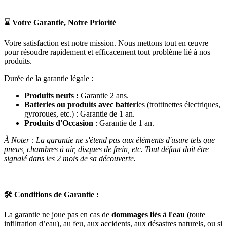
⌛
Votre Garantie, Notre Priorité
Votre satisfaction est notre mission. Nous mettons tout en œuvre
pour résoudre rapidement et efficacement tout problème lié à nos
produits.
Durée de la garantie légale :
Produits neufs :
Garantie 2 ans.
Batteries ou produits avec batteri
es (trottinettes électriques,
gyroroues, etc.) : Garantie de 1 an.
Produits d'Occasion
: Garantie de 1 an.
À Noter : La garantie ne s'étend pas aux éléments d'usure tels que
pneus, chambres à air, disques de frein, etc. Tout défaut doit être
signalé dans les 2 mois de sa découverte.
🛠️
Conditions de Garantie :
La garantie ne joue pas en cas de
dommages liés à l'eau
(toute
infiltration d’eau), au feu, aux accidents, aux désastres naturels, ou si