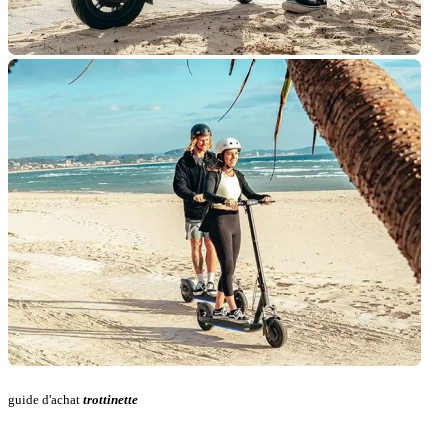
guide d'achat
trottinette