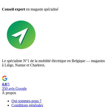
Conseil expert
en magasin spécialisé
Le spécialiste N°1 de la mobilité électrique en Belgique — magasins
à Liège, Namur et Charleroi.
4.8
/5
350 avis Google
À propos
Qui sommes-nous ?
Conditions générales