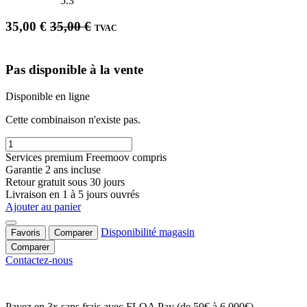
5.3"
35,00
€
35,00
€
TVAC
Pas disponible à la vente
Disponible en ligne
Cette combinaison n'existe pas.
Services premium Freemoov compris
Garantie 2 ans incluse
Retour gratuit sous 30 jours
Livraison en 1 à 5 jours ouvrés
Ajouter au panier
Disponibilité magasin
Favoris
Comparer
Comparer
Contactez-nous
Payez en 3x sans frais
avec FLOA Pay (de 50€ à 6 000€)