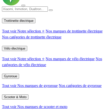
Trottinette électrique
Tout voir
Notre sélection ⭐
Nos marques de trottinette électrique
Nos catégories de trottinette électrique
Vélo électrique
Tout voir
Notre sélection ⭐
Nos marques de vélo électrique
Nos
catégories de vélo électrique
Gyroroue
Tout voir
Nos marques de gyroroue
Nos catégories de gyroroue
Scooter & Moto
Tout voir
Nos marques de scooter et moto