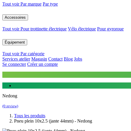
Tout voir
Par marque
Par type
Accessoires
Tout voir
Pour trottinette électrique
Vélo électrique
Pour gyroroue
Équipement
Tout voir
Par catégorie
Services atelier
Magasin
Contact
Blog
Jobs
Se connecter
Créer un compte
Nedong
(0 review)
Tous les produits
Pneu plein 10x2.5 (jante 44mm) - Nedong