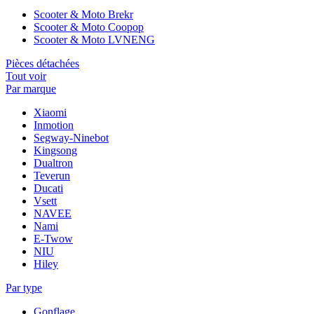
Scooter & Moto Brekr
Scooter & Moto Coopop
Scooter & Moto LVNENG
Pièces détachées
Tout voir
Par marque
Xiaomi
Inmotion
Segway-Ninebot
Kingsong
Dualtron
Teverun
Ducati
Vsett
NAVEE
Nami
E-Twow
NIU
Hiley
Par type
Gonflage