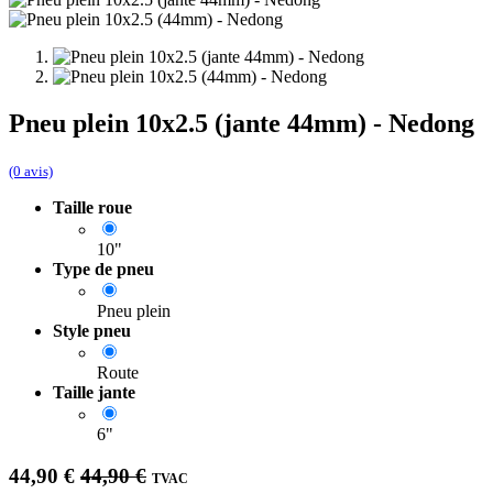
Pneu plein 10x2.5 (jante 44mm) - Nedong
(0 avis)
Taille roue
10"
Type de pneu
Pneu plein
Style pneu
Route
Taille jante
6"
44,90
€
44,90
€
TVAC