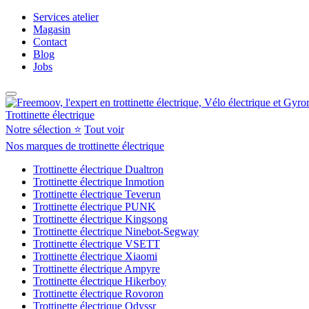
Services atelier
Magasin
Contact
Blog
Jobs
Trottinette électrique
Notre sélection ⭐
Tout voir
Nos marques de trottinette électrique
Trottinette électrique Dualtron
Trottinette électrique Inmotion
Trottinette électrique Teverun
Trottinette électrique PUNK
Trottinette électrique Kingsong
Trottinette électrique Ninebot-Segway
Trottinette électrique VSETT
Trottinette électrique Xiaomi
Trottinette électrique Ampyre
Trottinette électrique Hikerboy
Trottinette électrique Rovoron
Trottinette électrique Odyssr