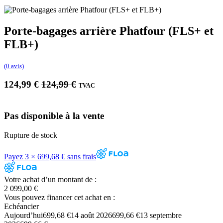
Porte-bagages arrière Phatfour (FLS+ et
FLB+)
(0 avis)
124,99
€
124,99
€
TVAC
Pas disponible à la vente
Rupture de stock
Payez 3 × 699,68 € sans frais
Votre achat d’un montant de :
2 099,00 €
Vous pouvez financer cet achat en :
Echéancier
Aujourd’hui
699,68 €
14 août 2026
699,66 €
13 septembre