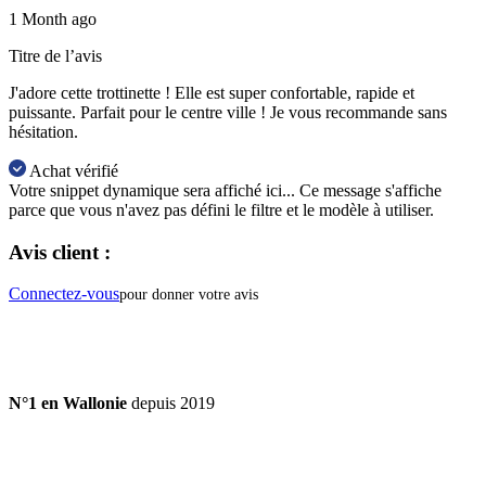
1 Month ago
Titre de l’avis
J'adore cette trottinette ! Elle est super confortable, rapide et
puissante. Parfait pour le centre ville ! Je vous recommande sans
hésitation.
Achat vérifié
Votre snippet dynamique sera affiché ici... Ce message s'affiche
parce que vous n'avez pas défini le filtre et le modèle à utiliser.
Avis client :
Connectez-vous
pour donner votre avis
N°1 en Wallonie
depuis 2019