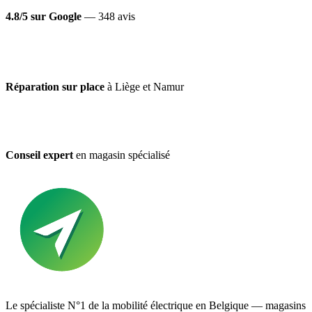
4.8/5 sur Google
— 348 avis
Réparation sur place
à Liège et Namur
Conseil expert
en magasin spécialisé
Le spécialiste N°1 de la mobilité électrique en Belgique — magasins