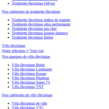
Trottinette électrique Odyssr
Nos catégories de trottinette électrique
Trottinette électrique milieu de gamme
Trottinette électrique ultra performante
Trottinette électrique pas cher
Trottinette électrique longue distance
Trottinette électrique légère
Vélo électrique
Notre sélection ⭐
Tout voir
Nos marques de vélo électrique
Vélo électrique Brekr
Vélo électrique Lombardo
Vélo électrique Knaap
Vélo électrique Phatfour
Vélo électrique Super 73
Vélo électrique TNT
Nos catégories de vélo électrique
Vélo électrique de ville
Vélo électrique VTC