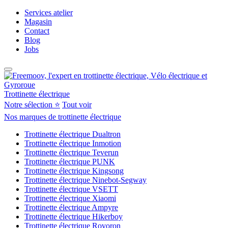
Services atelier
Magasin
Contact
Blog
Jobs
Trottinette électrique
Notre sélection ⭐
Tout voir
Nos marques de trottinette électrique
Trottinette électrique Dualtron
Trottinette électrique Inmotion
Trottinette électrique Teverun
Trottinette électrique PUNK
Trottinette électrique Kingsong
Trottinette électrique Ninebot-Segway
Trottinette électrique VSETT
Trottinette électrique Xiaomi
Trottinette électrique Ampyre
Trottinette électrique Hikerboy
Trottinette électrique Rovoron