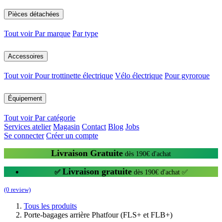
Pièces détachées
Tout voir
Par marque
Par type
Accessoires
Tout voir
Pour trottinette électrique
Vélo électrique
Pour gyroroue
Équipement
Tout voir
Par catégorie
Services atelier
Magasin
Contact
Blog
Jobs
Se connecter
Créer un compte
Livraison Gratuite
dès 190€ d'achat
Livraison gratuite
✅
dès 190€ d'achat ✅
(0 review)
Tous les produits
Porte-bagages arrière Phatfour (FLS+ et FLB+)