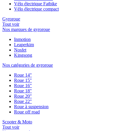
Vélo électrique Fatbike
Vélo électrique compact
Gyroroue
Tout voir
Nos marques de gyroroue
Inmotion
Leaperkim
Nosfet
Kingsong
Nos catégories de gyroroue
Roue 14"
Roue 15"
Roue 16"
Roue 18"
Roue 20"
Roue 22"
Roue à suspension
Roue off road
Scooter & Moto
Tout voir