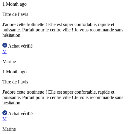
1 Month ago
Titre de l’avis
J'adore cette trottinette ! Elle est super confortable, rapide et
puissante. Parfait pour le centre ville ! Je vous recommande sans
hésitation.
Achat vérifié
M
Marine
1 Month ago
Titre de l’avis
J'adore cette trottinette ! Elle est super confortable, rapide et
puissante. Parfait pour le centre ville ! Je vous recommande sans
hésitation.
Achat vérifié
M
Marine