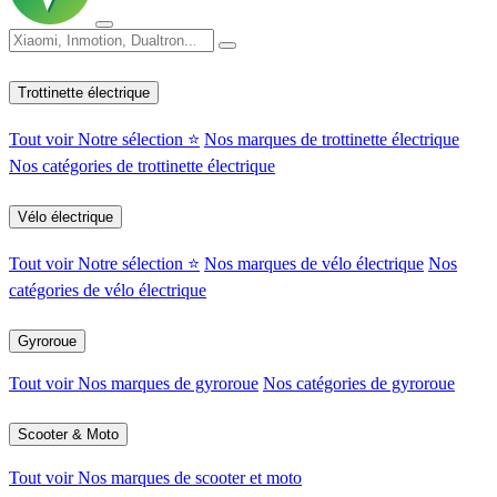
Trottinette électrique
Tout voir
Notre sélection ⭐
Nos marques de trottinette électrique
Nos catégories de trottinette électrique
Vélo électrique
Tout voir
Notre sélection ⭐
Nos marques de vélo électrique
Nos
catégories de vélo électrique
Gyroroue
Tout voir
Nos marques de gyroroue
Nos catégories de gyroroue
Scooter & Moto
Tout voir
Nos marques de scooter et moto