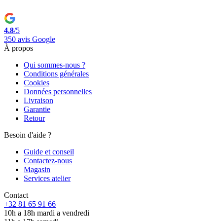
4.8
/5
350 avis Google
À propos
Qui sommes-nous ?
Conditions générales
Cookies
Données personnelles
Livraison
Garantie
Retour
Besoin d'aide ?
Guide et conseil
Contactez-nous
Magasin
Services atelier
Contact
+32 81 65 91 66
10h a 18h mardi a vendredi