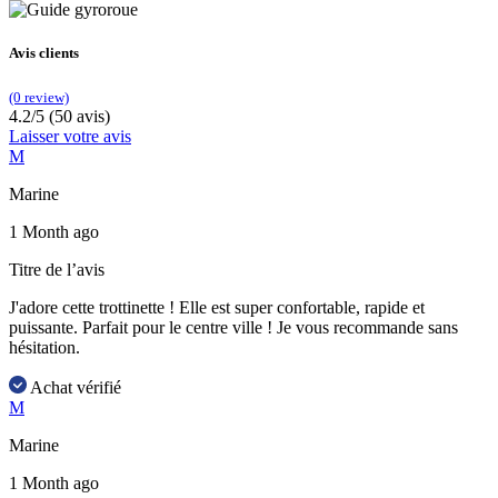
Avis clients
(0 review)
4.2/5 (50 avis)
Laisser votre avis
M
Marine
1 Month ago
Titre de l’avis
J'adore cette trottinette ! Elle est super confortable, rapide et
puissante. Parfait pour le centre ville ! Je vous recommande sans
hésitation.
Achat vérifié
M
Marine
1 Month ago