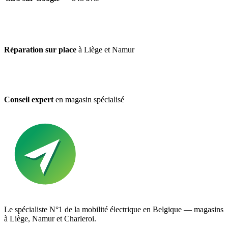
Réparation sur place
à Liège et Namur
Conseil expert
en magasin spécialisé
Le spécialiste N°1 de la mobilité électrique en Belgique — magasins
à Liège, Namur et Charleroi.