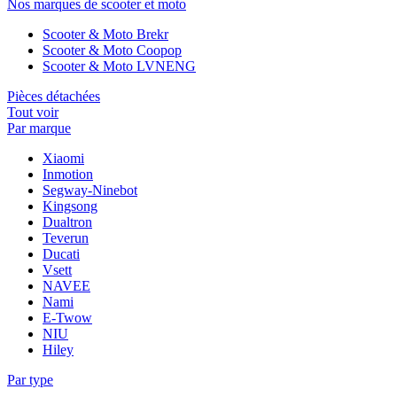
Nos marques de scooter et moto
Scooter & Moto Brekr
Scooter & Moto Coopop
Scooter & Moto LVNENG
Pièces détachées
Tout voir
Par marque
Xiaomi
Inmotion
Segway-Ninebot
Kingsong
Dualtron
Teverun
Ducati
Vsett
NAVEE
Nami
E-Twow
NIU
Hiley
Par type