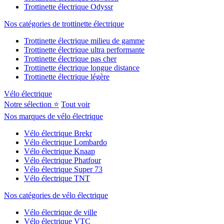
Trottinette électrique Odyssr
Nos catégories de trottinette électrique
Trottinette électrique milieu de gamme
Trottinette électrique ultra performante
Trottinette électrique pas cher
Trottinette électrique longue distance
Trottinette électrique légère
Vélo électrique
Notre sélection ⭐
Tout voir
Nos marques de vélo électrique
Vélo électrique Brekr
Vélo électrique Lombardo
Vélo électrique Knaap
Vélo électrique Phatfour
Vélo électrique Super 73
Vélo électrique TNT
Nos catégories de vélo électrique
Vélo électrique de ville
Vélo électrique VTC