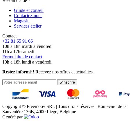
Besoin d'aide ?
Guide et conseil
Contactez-nous
Magasin
Services atelier
Contact
+32 81 65 91 66
10h a 18h mardi a vendredi
11h a 17h samedi
Formulaire de contact
10h a 18h lundi a vendredi
Restez informé !
Recevez nos offres et actualités.
S'inscrire
Copyright © Freemoov SRL | Tous droits réservés | Boulevard de la
Sauvenière 136B, 4000 Liège, Belgique
Généré par