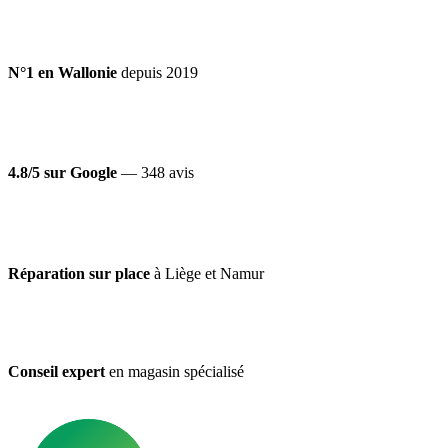
N°1 en Wallonie
depuis 2019
4.8/5 sur Google
— 348 avis
Réparation sur place
à Liège et Namur
Conseil expert
en magasin spécialisé