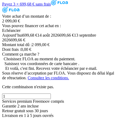
Payez 3 × 699,68 € sans frais
Votre achat d’un montant de :
2 099,00 €
Vous pouvez financer cet achat en :
Echéancier
Aujourd’hui
699,68 €
14 août 2026
699,66 €
13 septembre
2026
699,66 €
Montant total dû :
2 099,00 €
Dont frais :0,00 €
Comment ça marche ?
Choisissez FLOA au moment du paiement.
Saisissez vos coordonnées de carte bancaire .
Et voilà, c'est fini. Recevez votre échéancier par e-mail.
Sous réserve d’acceptation par FLOA. Vous disposez du délai légal
de rétractation.
Consultez les conditions.
Cette combinaison n'existe pas.
Services premium Freemoov compris
Garantie 2 ans incluse
Retour gratuit sous 30 jours
Livraison en 1 à 5 jours ouvrés