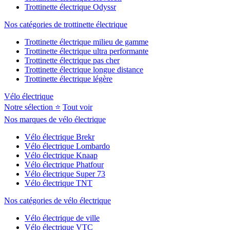
Trottinette électrique Odyssr
Nos catégories de trottinette électrique
Trottinette électrique milieu de gamme
Trottinette électrique ultra performante
Trottinette électrique pas cher
Trottinette électrique longue distance
Trottinette électrique légère
Vélo électrique
Notre sélection ⭐
Tout voir
Nos marques de vélo électrique
Vélo électrique Brekr
Vélo électrique Lombardo
Vélo électrique Knaap
Vélo électrique Phatfour
Vélo électrique Super 73
Vélo électrique TNT
Nos catégories de vélo électrique
Vélo électrique de ville
Vélo électrique VTC