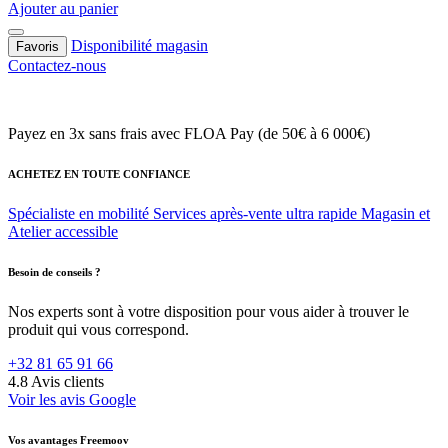
Ajouter au panier
Disponibilité magasin
Favoris
Contactez-nous
Payez en 3x sans frais
avec FLOA Pay (de 50€ à 6 000€)
ACHETEZ EN TOUTE CONFIANCE
Spécialiste en mobilité
Services après-vente ultra rapide
Magasin et
Atelier accessible
Besoin de conseils ?
Nos experts sont à votre disposition pour vous aider à trouver le
produit qui vous correspond.
+32 81 65 91 66
4.8
Avis clients
Voir les avis Google
Vos avantages Freemoov