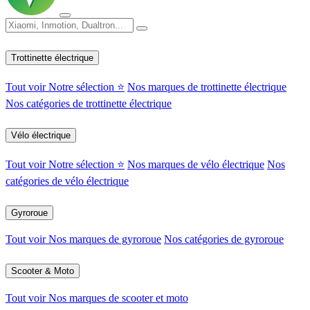
Trottinette électrique
Tout voir
Notre sélection ⭐
Nos marques de trottinette électrique
Nos catégories de trottinette électrique
Vélo électrique
Tout voir
Notre sélection ⭐
Nos marques de vélo électrique
Nos
catégories de vélo électrique
Gyroroue
Tout voir
Nos marques de gyroroue
Nos catégories de gyroroue
Scooter & Moto
Tout voir
Nos marques de scooter et moto