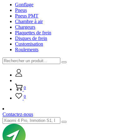
Gonflage
Pneus
Pneus PMT
Chambre à air
Chargeurs
Plaquettes de frein
Disques de frein
Customisation
Roulements
0
0
Contactez-nous