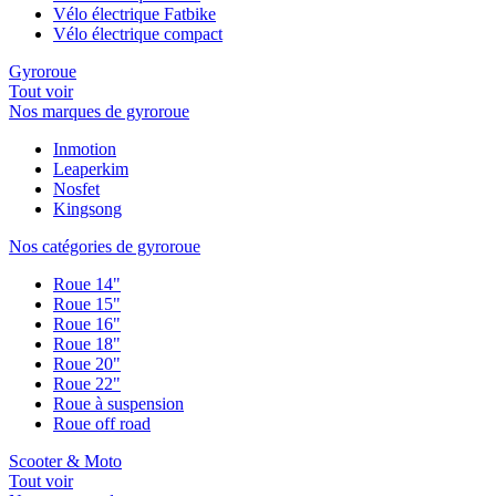
Vélo électrique Fatbike
Vélo électrique compact
Gyroroue
Tout voir
Nos marques de gyroroue
Inmotion
Leaperkim
Nosfet
Kingsong
Nos catégories de gyroroue
Roue 14"
Roue 15"
Roue 16"
Roue 18"
Roue 20"
Roue 22"
Roue à suspension
Roue off road
Scooter & Moto
Tout voir