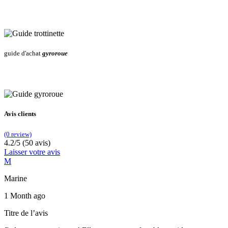
guide d'achat
gyroroue
Avis clients
(0 review)
4.2/5 (50 avis)
Laisser votre avis
M
Marine
1 Month ago
Titre de l’avis