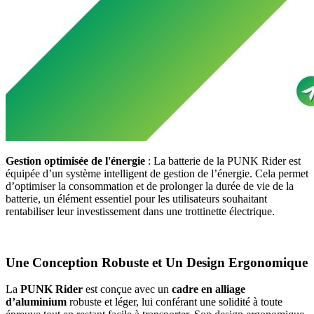
Gestion optimisée de l'énergie
: La batterie de la PUNK Rider est
équipée d’un système intelligent de gestion de l’énergie. Cela permet
d’optimiser la consommation et de prolonger la durée de vie de la
batterie, un élément essentiel pour les utilisateurs souhaitant
rentabiliser leur investissement dans une trottinette électrique.
Une Conception Robuste et Un Design Ergonomique
La
PUNK Rider
est conçue avec un
cadre en alliage
d’aluminium
robuste et léger, lui conférant une solidité à toute