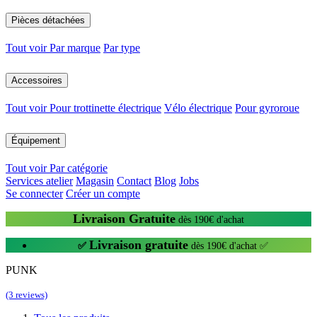
Pièces détachées
Tout voir
Par marque
Par type
Accessoires
Tout voir
Pour trottinette électrique
Vélo électrique
Pour gyroroue
Équipement
Tout voir
Par catégorie
Services atelier
Magasin
Contact
Blog
Jobs
Se connecter
Créer un compte
Livraison Gratuite
dès 190€ d'achat
Livraison gratuite
✅
dès 190€ d'achat ✅
PUNK
(3 reviews)