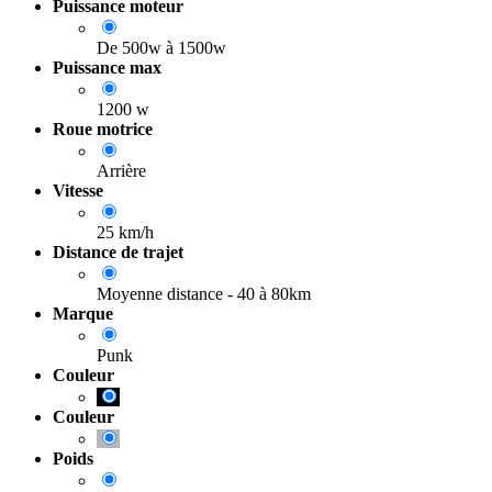
Puissance moteur
De 500w à 1500w
Puissance max
1200 w
Roue motrice
Arrière
Vitesse
25 km/h
Distance de trajet
Moyenne distance - 40 à 80km
Marque
Punk
Couleur
Couleur
Poids