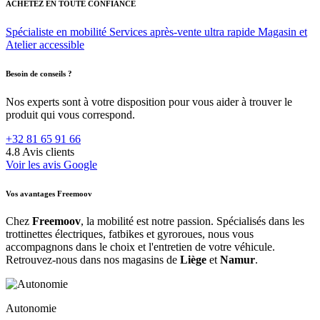
ACHETEZ EN TOUTE CONFIANCE
Spécialiste en mobilité
Services après-vente ultra rapide
Magasin et
Atelier accessible
Besoin de conseils ?
Nos experts sont à votre disposition pour vous aider à trouver le
produit qui vous correspond.
+32 81 65 91 66
4.8
Avis clients
Voir les avis Google
Vos avantages Freemoov
Chez
Freemoov
, la mobilité est notre passion. Spécialisés dans les
trottinettes électriques, fatbikes et gyroroues, nous vous
accompagnons dans le choix et l'entretien de votre véhicule.
Retrouvez-nous dans nos magasins de
Liège
et
Namur
.
Autonomie