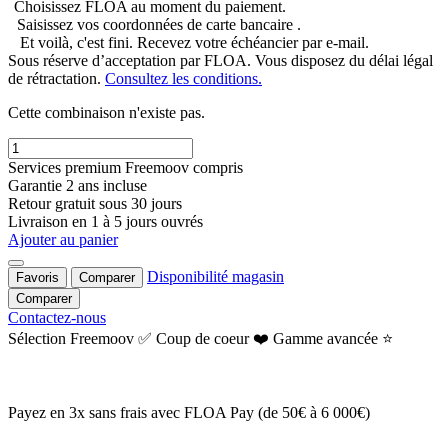
Choisissez FLOA au moment du paiement.
Saisissez vos coordonnées de carte bancaire .
Et voilà, c'est fini. Recevez votre échéancier par e-mail.
Sous réserve d’acceptation par FLOA. Vous disposez du délai légal
de rétractation.
Consultez les conditions.
Cette combinaison n'existe pas.
Services premium Freemoov compris
Garantie 2 ans incluse
Retour gratuit sous 30 jours
Livraison en 1 à 5 jours ouvrés
Ajouter au panier
Disponibilité magasin
Favoris
Comparer
Comparer
Contactez-nous
Sélection Freemoov ✅
Coup de coeur ❤️
Gamme avancée ⭐
Payez en 3x sans frais
avec FLOA Pay (de 50€ à 6 000€)