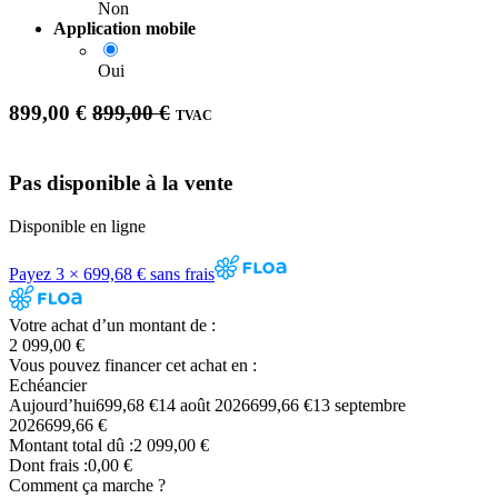
Non
Application mobile
Oui
899,00
€
899,00
€
TVAC
Pas disponible à la vente
Disponible en ligne
Payez 3 × 699,68 € sans frais
Votre achat d’un montant de :
2 099,00 €
Vous pouvez financer cet achat en :
Echéancier
Aujourd’hui
699,68 €
14 août 2026
699,66 €
13 septembre
2026
699,66 €
Montant total dû :
2 099,00 €
Dont frais :0,00 €
Comment ça marche ?