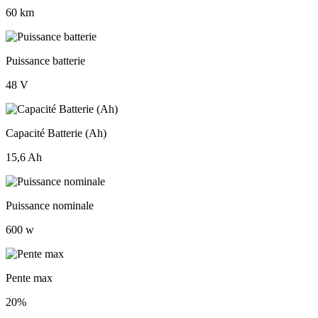
60 km
Puissance batterie
48 V
Capacité Batterie (Ah)
15,6 Ah
Puissance nominale
600 w
Pente max
20%