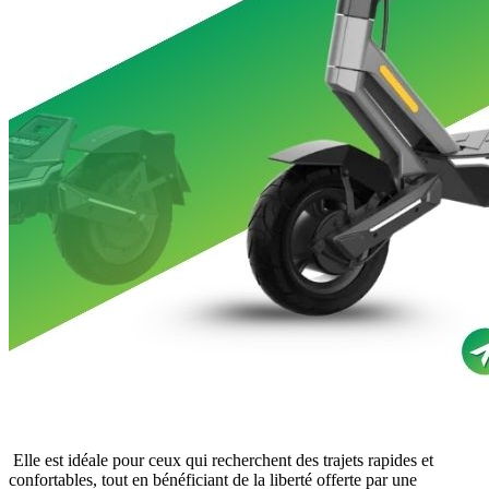
Elle est idéale pour ceux qui recherchent des trajets rapides et
confortables, tout en bénéficiant de la liberté offerte par une