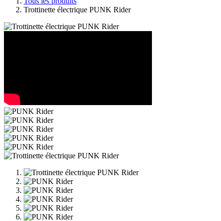
Tous les produits
Trottinette électrique PUNK Rider