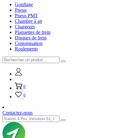
Gonflage
Pneus
Pneus PMT
Chambre à air
Chargeurs
Plaquettes de frein
Disques de frein
Customisation
Roulements
0
0
Contactez-nous