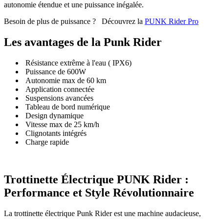
autonomie étendue et une puissance inégalée.
Besoin de plus de puissance ?
Découvrez la
PUNK Rider Pro
Les avantages de la Punk Rider
Résistance extrême à l'eau ( IPX6)
Puissance de 600W
Autonomie max de 60 km
Application connectée
Suspensions avancées
Tableau de bord numérique
Design dynamique
Vitesse max de 25 km/h
Clignotants intégrés
Charge rapide
Trottinette Électrique PUNK Rider :
Performance et Style Révolutionnaire
La trottinette électrique Punk Rider est une machine audacieuse,