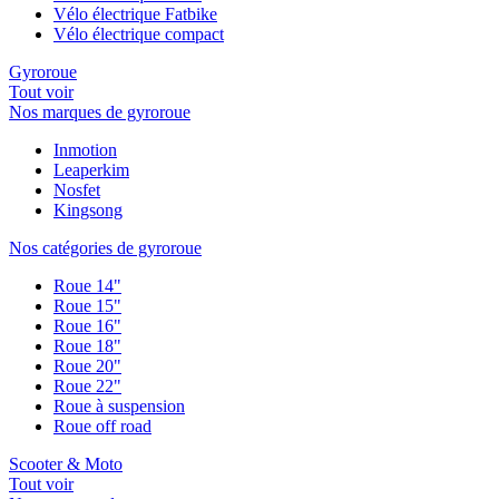
Vélo électrique Fatbike
Vélo électrique compact
Gyroroue
Tout voir
Nos marques de gyroroue
Inmotion
Leaperkim
Nosfet
Kingsong
Nos catégories de gyroroue
Roue 14"
Roue 15"
Roue 16"
Roue 18"
Roue 20"
Roue 22"
Roue à suspension
Roue off road
Scooter & Moto
Tout voir