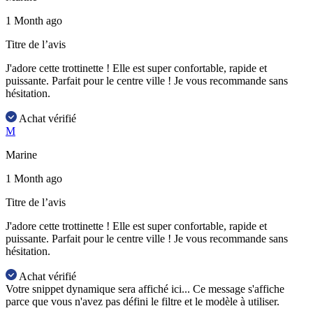
1 Month ago
Titre de l’avis
J'adore cette trottinette ! Elle est super confortable, rapide et
puissante. Parfait pour le centre ville ! Je vous recommande sans
hésitation.
Achat vérifié
M
Marine
1 Month ago
Titre de l’avis
J'adore cette trottinette ! Elle est super confortable, rapide et
puissante. Parfait pour le centre ville ! Je vous recommande sans
hésitation.
Achat vérifié
Votre snippet dynamique sera affiché ici... Ce message s'affiche
parce que vous n'avez pas défini le filtre et le modèle à utiliser.