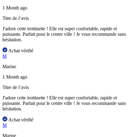
1 Month ago
Titre de l’avis
J'adore cette trottinette ! Elle est super confortable, rapide et
puissante. Parfait pour le centre ville ! Je vous recommande sans
hésitation.
Achat vérifié
M
Marine
1 Month ago
Titre de l’avis
J'adore cette trottinette ! Elle est super confortable, rapide et
puissante. Parfait pour le centre ville ! Je vous recommande sans
hésitation.
Achat vérifié
M
Marine