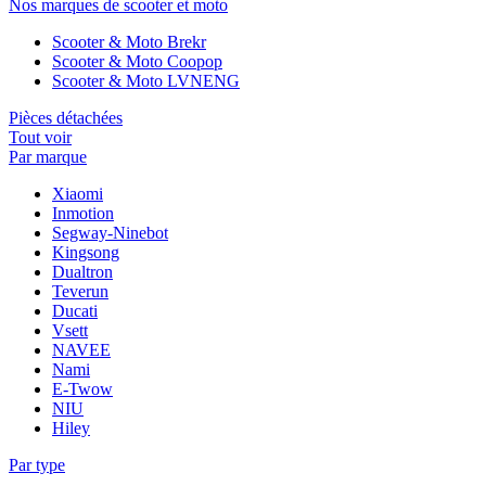
Nos marques de scooter et moto
Scooter & Moto Brekr
Scooter & Moto Coopop
Scooter & Moto LVNENG
Pièces détachées
Tout voir
Par marque
Xiaomi
Inmotion
Segway-Ninebot
Kingsong
Dualtron
Teverun
Ducati
Vsett
NAVEE
Nami
E-Twow
NIU
Hiley
Par type