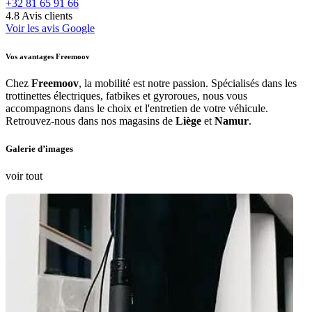
+32 81 65 91 66
4.8
Avis clients
Voir les avis Google
Vos avantages Freemoov
Chez
Freemoov
, la mobilité est notre passion. Spécialisés dans les
trottinettes électriques, fatbikes et gyroroues, nous vous
accompagnons dans le choix et l'entretien de votre véhicule.
Retrouvez-nous dans nos magasins de
Liège
et
Namur
.
Galerie d’images
voir tout