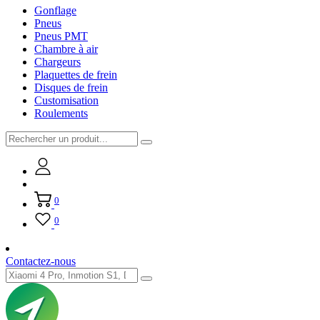
Gonflage
Pneus
Pneus PMT
Chambre à air
Chargeurs
Plaquettes de frein
Disques de frein
Customisation
Roulements
0
0
Contactez-nous