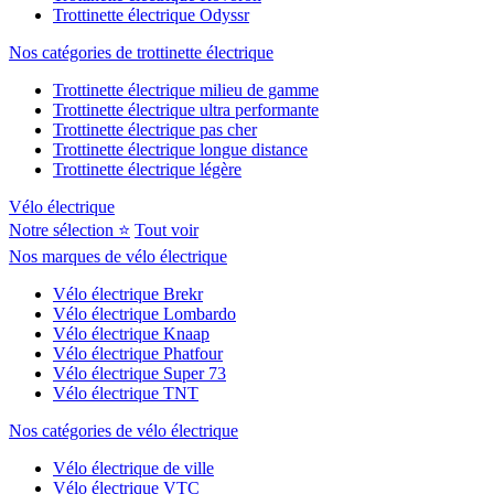
Trottinette électrique Odyssr
Nos catégories de trottinette électrique
Trottinette électrique milieu de gamme
Trottinette électrique ultra performante
Trottinette électrique pas cher
Trottinette électrique longue distance
Trottinette électrique légère
Vélo électrique
Notre sélection ⭐
Tout voir
Nos marques de vélo électrique
Vélo électrique Brekr
Vélo électrique Lombardo
Vélo électrique Knaap
Vélo électrique Phatfour
Vélo électrique Super 73
Vélo électrique TNT
Nos catégories de vélo électrique
Vélo électrique de ville
Vélo électrique VTC