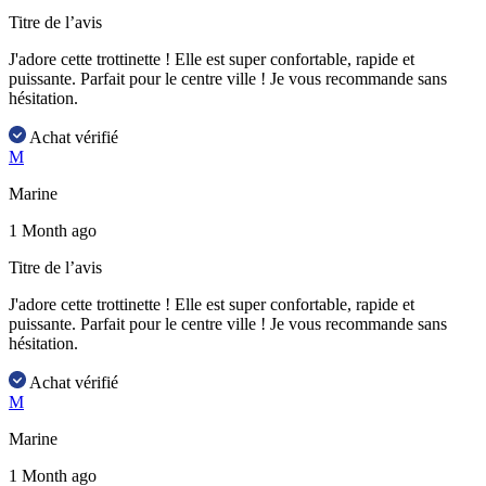
Titre de l’avis
J'adore cette trottinette ! Elle est super confortable, rapide et
puissante. Parfait pour le centre ville ! Je vous recommande sans
hésitation.
Achat vérifié
M
Marine
1 Month ago
Titre de l’avis
J'adore cette trottinette ! Elle est super confortable, rapide et
puissante. Parfait pour le centre ville ! Je vous recommande sans
hésitation.
Achat vérifié
M
Marine
1 Month ago