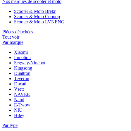
Nos marques de scooter et moto
Scooter & Moto Brekr
Scooter & Moto Coopop
Scooter & Moto LVNENG
Pièces détachées
Tout voir
Par marque
Xiaomi
Inmotion
Segway-Ninebot
Kingsong
Dualtron
Teverun
Ducati
Vsett
NAVEE
Nami
E-Twow
NIU
Hiley
Par type