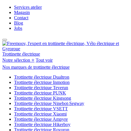
Services atelier
Magasin
Contact
Blog
Jobs
Trottinette électrique
Notre sélection ⭐
Tout voir
Nos marques de trottinette électrique
Trottinette électrique Dualtron
Trottinette électrique Inmotion
Trottinette électrique Teverun
Trottinette électrique PUNK
Trottinette électrique Kingsong
Trottinette électrique Ninebot-Segway
Trottinette électrique VSETT
Trottinette électrique Xiaomi
Trottinette électrique Ampyre
Trottinette électrique Hikerboy
Trottinette électrique Rovoron