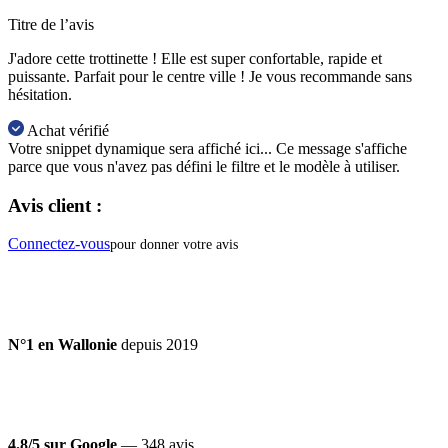
Titre de l’avis
J'adore cette trottinette ! Elle est super confortable, rapide et
puissante. Parfait pour le centre ville ! Je vous recommande sans
hésitation.
Achat vérifié
Votre snippet dynamique sera affiché ici... Ce message s'affiche
parce que vous n'avez pas défini le filtre et le modèle à utiliser.
Avis client :
Connectez-vous
pour donner votre avis
N°1 en Wallonie
depuis 2019
4.8/5 sur Google
— 348 avis