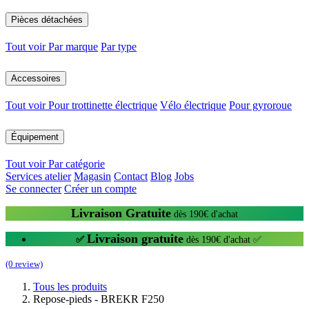
Pièces détachées
Tout voir
Par marque
Par type
Accessoires
Tout voir
Pour trottinette électrique
Vélo électrique
Pour gyroroue
Équipement
Tout voir
Par catégorie
Services atelier
Magasin
Contact
Blog
Jobs
Se connecter
Créer un compte
Livraison Gratuite
dès 190€ d'achat
Livraison gratuite
✅
dès 190€ d'achat ✅
(0 review)
Tous les produits
Repose-pieds - BREKR F250