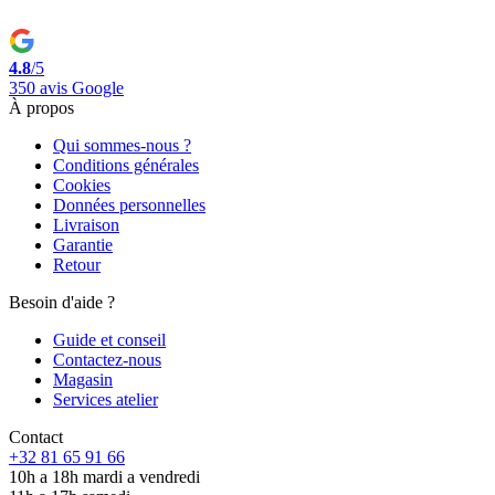
4.8
/5
350 avis Google
À propos
Qui sommes-nous ?
Conditions générales
Cookies
Données personnelles
Livraison
Garantie
Retour
Besoin d'aide ?
Guide et conseil
Contactez-nous
Magasin
Services atelier
Contact
+32 81 65 91 66
10h a 18h mardi a vendredi