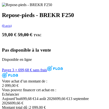
Repose-pieds - BREKR F250
(0 avis)
59,00
€
59,00
€
TVAC
Pas disponible à la vente
Disponible en ligne
Payez 3 × 699,68 € sans frais
Votre achat d’un montant de :
2 099,00 €
Vous pouvez financer cet achat en :
Echéancier
Aujourd’hui
699,68 €
14 août 2026
699,66 €
13 septembre
2026
699,66 €
Montant total dû :
2 099,00 €