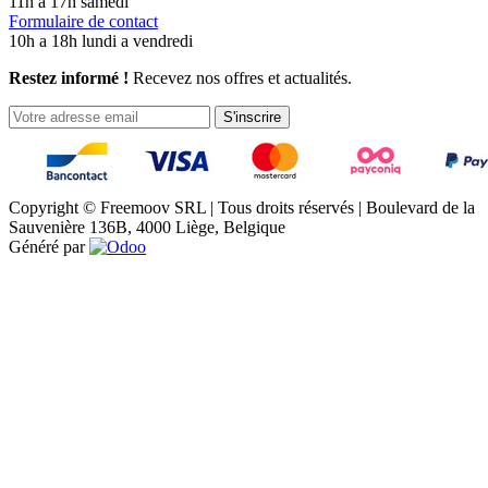
11h a 17h samedi
Formulaire de contact
10h a 18h lundi a vendredi
Restez informé !
Recevez nos offres et actualités.
S'inscrire
Copyright © Freemoov SRL | Tous droits réservés | Boulevard de la
Sauvenière 136B, 4000 Liège, Belgique
Généré par