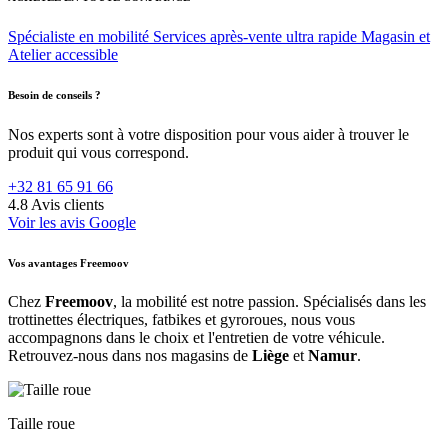
Spécialiste en mobilité
Services après-vente ultra rapide
Magasin et
Atelier accessible
Besoin de conseils ?
Nos experts sont à votre disposition pour vous aider à trouver le
produit qui vous correspond.
+32 81 65 91 66
4.8
Avis clients
Voir les avis Google
Vos avantages Freemoov
Chez
Freemoov
, la mobilité est notre passion. Spécialisés dans les
trottinettes électriques, fatbikes et gyroroues, nous vous
accompagnons dans le choix et l'entretien de votre véhicule.
Retrouvez-nous dans nos magasins de
Liège
et
Namur
.
Taille roue