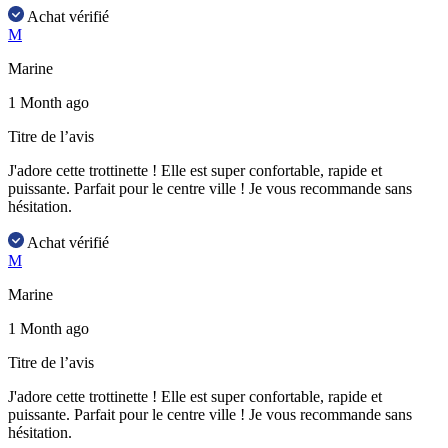
Achat vérifié
M
Marine
1 Month ago
Titre de l’avis
J'adore cette trottinette ! Elle est super confortable, rapide et
puissante. Parfait pour le centre ville ! Je vous recommande sans
hésitation.
Achat vérifié
M
Marine
1 Month ago
Titre de l’avis
J'adore cette trottinette ! Elle est super confortable, rapide et
puissante. Parfait pour le centre ville ! Je vous recommande sans
hésitation.