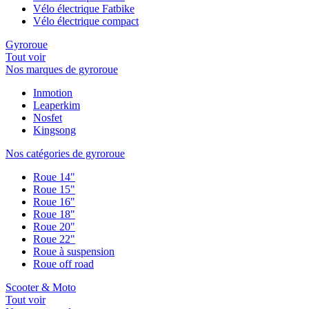
Vélo électrique Fatbike
Vélo électrique compact
Gyroroue
Tout voir
Nos marques de gyroroue
Inmotion
Leaperkim
Nosfet
Kingsong
Nos catégories de gyroroue
Roue 14"
Roue 15"
Roue 16"
Roue 18"
Roue 20"
Roue 22"
Roue à suspension
Roue off road
Scooter & Moto
Tout voir