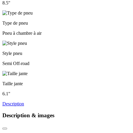
8.5"
Type de pneu
Pneu à chambre à air
Style pneu
Semi Off-road
Taille jante
6.1"
Description
Description & images