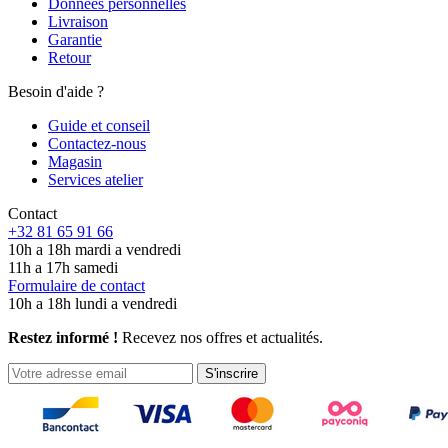
Données personnelles
Livraison
Garantie
Retour
Besoin d'aide ?
Guide et conseil
Contactez-nous
Magasin
Services atelier
Contact
+32 81 65 91 66
10h a 18h mardi a vendredi
11h a 17h samedi
Formulaire de contact
10h a 18h lundi a vendredi
Restez informé !
Recevez nos offres et actualités.
S'inscrire