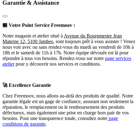
Garantie & Assistance
🏪
Votre Point Service Freemoov :
Notre magasin et atelier situé à
Avenue du Bourgmestre Jean
Materne 12, 5100 Jambes
, sont toujours prêt à vous assister ! Venez
nous voir avec ou sans rendez-vous du mardi au vendredi de 10h à
18h et le samedi de 11h à 17h. Notre équipe dévouée est là pour
répondre à tous vos besoins. Rendez-vous sur notre
page services
atelier
pour y découvrir nos services et conditions.
🚀
Excellence Garantie
Chez Freemoov, nous allons au-delà des produits de qualité. Notre
garantie légale est un gage de confiance, assurant non seulement la
réparation, le remplacement ou le remboursement des produits
défectueux, mais également une prise en charge hors pair de vos
besoins. Pour une transparence totale, consultez notre
page
conditions de garantie
.