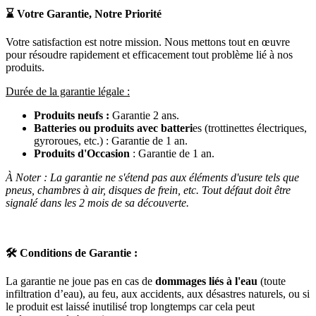
⌛
Votre Garantie, Notre Priorité
Votre satisfaction est notre mission. Nous mettons tout en œuvre
pour résoudre rapidement et efficacement tout problème lié à nos
produits.
Durée de la garantie légale :
Produits neufs :
Garantie 2 ans.
Batteries ou produits avec batteri
es (trottinettes électriques,
gyroroues, etc.) : Garantie de 1 an.
Produits d'Occasion
: Garantie de 1 an.
À Noter : La garantie ne s'étend pas aux éléments d'usure tels que
pneus, chambres à air, disques de frein, etc. Tout défaut doit être
signalé dans les 2 mois de sa découverte.
🛠️
Conditions de Garantie :
La garantie ne joue pas en cas de
dommages liés à l'eau
(toute
infiltration d’eau), au feu, aux accidents, aux désastres naturels, ou si
le produit est laissé inutilisé trop longtemps car cela peut