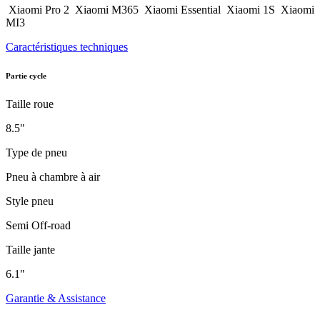
Xiaomi Pro 2
Xiaomi M365
Xiaomi Essential
Xiaomi 1S
Xiaomi
MI3
Caractéristiques techniques
Partie cycle
Taille roue
8.5"
Type de pneu
Pneu à chambre à air
Style pneu
Semi Off-road
Taille jante
6.1"
Garantie & Assistance