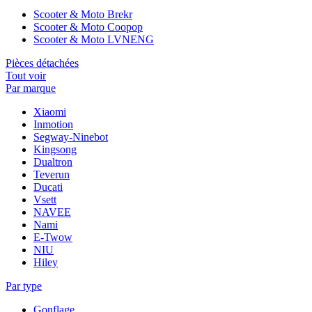
Scooter & Moto Brekr
Scooter & Moto Coopop
Scooter & Moto LVNENG
Pièces détachées
Tout voir
Par marque
Xiaomi
Inmotion
Segway-Ninebot
Kingsong
Dualtron
Teverun
Ducati
Vsett
NAVEE
Nami
E-Twow
NIU
Hiley
Par type
Gonflage