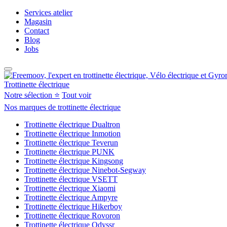
Services atelier
Magasin
Contact
Blog
Jobs
Trottinette électrique
Notre sélection ⭐
Tout voir
Nos marques de trottinette électrique
Trottinette électrique Dualtron
Trottinette électrique Inmotion
Trottinette électrique Teverun
Trottinette électrique PUNK
Trottinette électrique Kingsong
Trottinette électrique Ninebot-Segway
Trottinette électrique VSETT
Trottinette électrique Xiaomi
Trottinette électrique Ampyre
Trottinette électrique Hikerboy
Trottinette électrique Rovoron
Trottinette électrique Odyssr