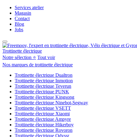
Services atelier
Magasin
Contact
Blog
Jobs
Trottinette électrique
Notre sélection ⭐
Tout voir
Nos marques de trottinette électrique
Trottinette électrique Dualtron
Trottinette électrique Inmotion
Trottinette électrique Teverun
Trottinette électrique PUNK
Trottinette électrique Kingsong
Trottinette électrique Ninebot-Segway
Trottinette électrique VSETT
Trottinette électrique Xiaomi
Trottinette électrique Ampyre
Trottinette électrique Hikerboy
Trottinette électrique Rovoron
Trottinette électrique Odyssr