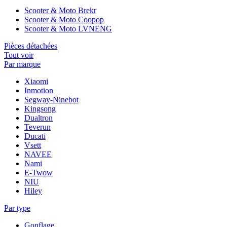
Scooter & Moto Brekr
Scooter & Moto Coopop
Scooter & Moto LVNENG
Pièces détachées
Tout voir
Par marque
Xiaomi
Inmotion
Segway-Ninebot
Kingsong
Dualtron
Teverun
Ducati
Vsett
NAVEE
Nami
E-Twow
NIU
Hiley
Par type
Gonflage