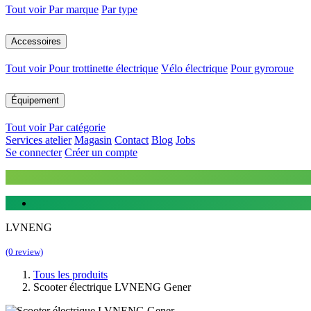
Tout voir
Par marque
Par type
Accessoires
Tout voir
Pour trottinette électrique
Vélo électrique
Pour gyroroue
Équipement
Tout voir
Par catégorie
Services atelier
Magasin
Contact
Blog
Jobs
Se connecter
Créer un compte
LVNENG
(0 review)
Tous les produits
Scooter électrique LVNENG Gener