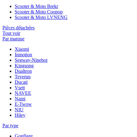
Scooter & Moto Brekr
Scooter & Moto Coopop
Scooter & Moto LVNENG
Pièces détachées
Tout voir
Par marque
Xiaomi
Inmotion
Segway-Ninebot
Kingsong
Dualtron
Teverun
Ducati
Vsett
NAVEE
Nami
E-Twow
NIU
Hiley
Par type
Gonflage