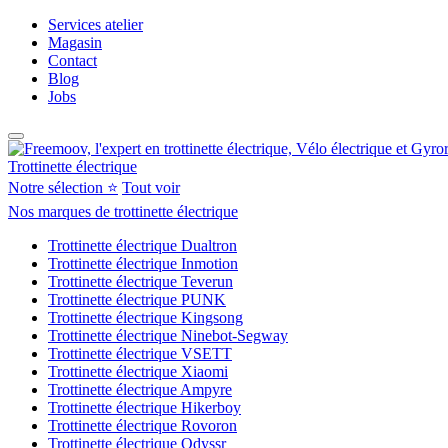
Services atelier
Magasin
Contact
Blog
Jobs
Trottinette électrique
Notre sélection ⭐
Tout voir
Nos marques de trottinette électrique
Trottinette électrique Dualtron
Trottinette électrique Inmotion
Trottinette électrique Teverun
Trottinette électrique PUNK
Trottinette électrique Kingsong
Trottinette électrique Ninebot-Segway
Trottinette électrique VSETT
Trottinette électrique Xiaomi
Trottinette électrique Ampyre
Trottinette électrique Hikerboy
Trottinette électrique Rovoron
Trottinette électrique Odyssr