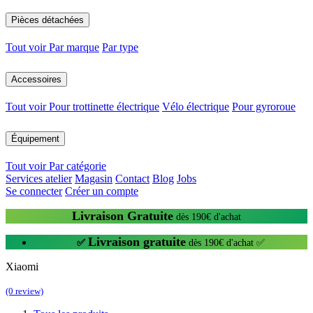
Pièces détachées
Tout voir
Par marque
Par type
Accessoires
Tout voir
Pour trottinette électrique
Vélo électrique
Pour gyroroue
Équipement
Tout voir
Par catégorie
Services atelier
Magasin
Contact
Blog
Jobs
Se connecter
Créer un compte
Livraison Gratuite
dès 190€ d'achat
Livraison gratuite
✅
dès 190€ d'achat ✅
Xiaomi
(0 review)