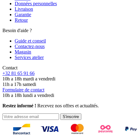
Données personnelles
Livraison
Garantie
Retour
Besoin d'aide ?
Guide et conseil
Contactez-nous
Magasin
Services atelier
Contact
+32 81 65 91 66
10h a 18h mardi a vendredi
11h a 17h samedi
Formulaire de contact
10h a 18h lundi a vendredi
Restez informé !
Recevez nos offres et actualités.
S'inscrire