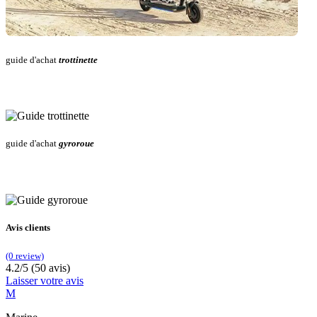
guide d'achat
trottinette
guide d'achat
gyroroue
Avis clients
(0 review)
4.2/5 (50 avis)
Laisser votre avis
M