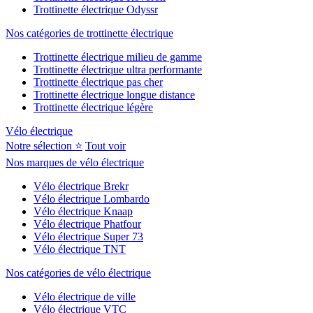
Trottinette électrique Odyssr
Nos catégories de trottinette électrique
Trottinette électrique milieu de gamme
Trottinette électrique ultra performante
Trottinette électrique pas cher
Trottinette électrique longue distance
Trottinette électrique légère
Vélo électrique
Notre sélection ⭐
Tout voir
Nos marques de vélo électrique
Vélo électrique Brekr
Vélo électrique Lombardo
Vélo électrique Knaap
Vélo électrique Phatfour
Vélo électrique Super 73
Vélo électrique TNT
Nos catégories de vélo électrique
Vélo électrique de ville
Vélo électrique VTC