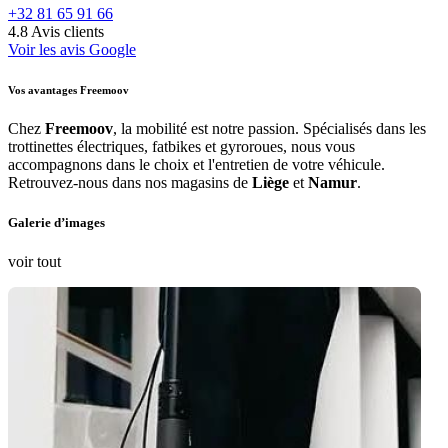
+32 81 65 91 66
4.8
Avis clients
Voir les avis Google
Vos avantages Freemoov
Chez
Freemoov
, la mobilité est notre passion. Spécialisés dans les
trottinettes électriques, fatbikes et gyroroues, nous vous
accompagnons dans le choix et l'entretien de votre véhicule.
Retrouvez-nous dans nos magasins de
Liège
et
Namur
.
Galerie d’images
voir tout