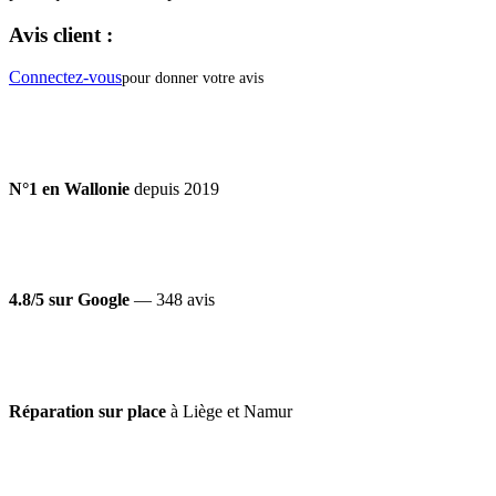
Avis client :
Connectez-vous
pour donner votre avis
N°1 en Wallonie
depuis 2019
4.8/5 sur Google
— 348 avis
Réparation sur place
à Liège et Namur