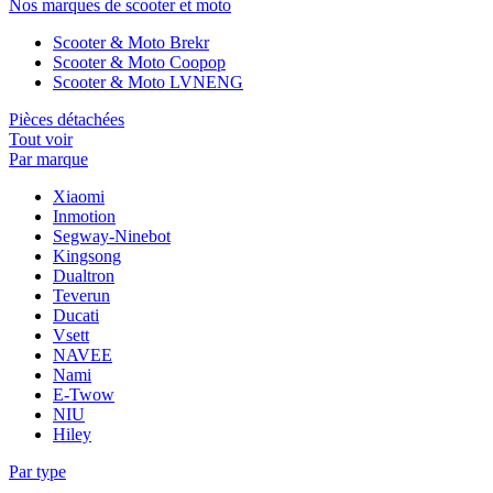
Nos marques de scooter et moto
Scooter & Moto Brekr
Scooter & Moto Coopop
Scooter & Moto LVNENG
Pièces détachées
Tout voir
Par marque
Xiaomi
Inmotion
Segway-Ninebot
Kingsong
Dualtron
Teverun
Ducati
Vsett
NAVEE
Nami
E-Twow
NIU
Hiley
Par type