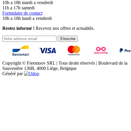
10h a 18h mardi a vendredi
11h a 17h samedi
Formulaire de contact
10h a 18h lundi a vendredi
Restez informé !
Recevez nos offres et actualités.
S'inscrire
Copyright © Freemoov SRL | Tous droits réservés | Boulevard de la
Sauvenière 136B, 4000 Liège, Belgique
Généré par