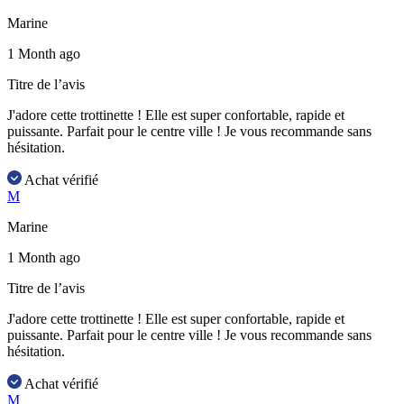
Marine
1 Month ago
Titre de l’avis
J'adore cette trottinette ! Elle est super confortable, rapide et
puissante. Parfait pour le centre ville ! Je vous recommande sans
hésitation.
Achat vérifié
M
Marine
1 Month ago
Titre de l’avis
J'adore cette trottinette ! Elle est super confortable, rapide et
puissante. Parfait pour le centre ville ! Je vous recommande sans
hésitation.
Achat vérifié
M