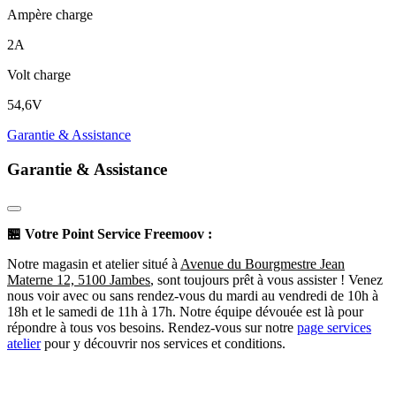
Ampère charge
2A
Volt charge
54,6V
Garantie & Assistance
Garantie & Assistance
🏪
Votre Point Service Freemoov :
Notre magasin et atelier situé à
Avenue du Bourgmestre Jean
Materne 12, 5100 Jambes
, sont toujours prêt à vous assister ! Venez
nous voir avec ou sans rendez-vous du mardi au vendredi de 10h à
18h et le samedi de 11h à 17h. Notre équipe dévouée est là pour
répondre à tous vos besoins. Rendez-vous sur notre
page services
atelier
pour y découvrir nos services et conditions.