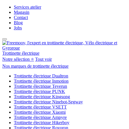
Services atelier
Magasin
Contact
Blog
Jobs
Trottinette électrique
Notre sélection ⭐
Tout voir
Nos marques de trottinette électrique
Trottinette électrique Dualtron
Trottinette électrique Inmotion
Trottinette électrique Teverun
Trottinette électrique PUNK
Trottinette électrique Kingsong
Trottinette électrique Ninebot-Segway
Trottinette électrique VSETT
Trottinette électrique Xiaomi
Trottinette électrique Ampyre
Trottinette électrique Hikerboy
Trottinette électrique Rovoron