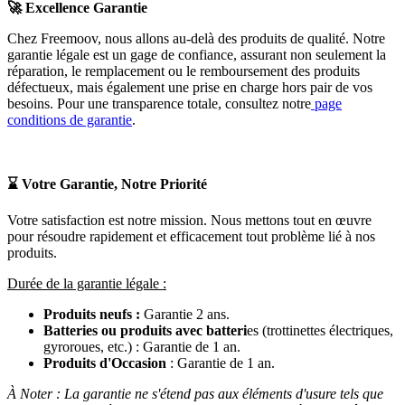
🚀
Excellence Garantie
Chez Freemoov, nous allons au-delà des produits de qualité. Notre
garantie légale est un gage de confiance, assurant non seulement la
réparation, le remplacement ou le remboursement des produits
défectueux, mais également une prise en charge hors pair de vos
besoins. Pour une transparence totale, consultez notre
page
conditions de garantie
.
⌛
Votre Garantie, Notre Priorité
Votre satisfaction est notre mission. Nous mettons tout en œuvre
pour résoudre rapidement et efficacement tout problème lié à nos
produits.
Durée de la garantie légale :
Produits neufs :
Garantie 2 ans.
Batteries ou produits avec batteri
es (trottinettes électriques,
gyroroues, etc.) : Garantie de 1 an.
Produits d'Occasion
: Garantie de 1 an.
À Noter : La garantie ne s'étend pas aux éléments d'usure tels que