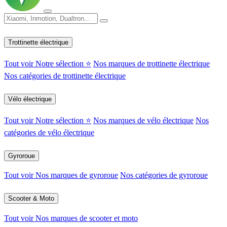
Trottinette électrique
Tout voir
Notre sélection ⭐
Nos marques de trottinette électrique
Nos catégories de trottinette électrique
Vélo électrique
Tout voir
Notre sélection ⭐
Nos marques de vélo électrique
Nos
catégories de vélo électrique
Gyroroue
Tout voir
Nos marques de gyroroue
Nos catégories de gyroroue
Scooter & Moto
Tout voir
Nos marques de scooter et moto