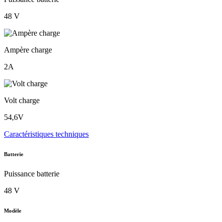
48 V
Ampère charge
2A
Volt charge
54,6V
Caractéristiques techniques
Batterie
Puissance batterie
48 V
Modèle