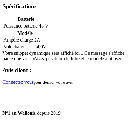
Spécifications
Batterie
Puissance batterie
48 V
Modèle
Ampère charge
2A
Volt charge
54,6V
Votre snippet dynamique sera affiché ici... Ce message s'affiche
parce que vous n'avez pas défini le filtre et le modèle à utiliser.
Avis client :
Connectez-vous
pour donner votre avis
N°1 en Wallonie
depuis 2019