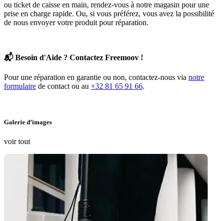
ou ticket de caisse en main, rendez-vous à notre magasin pour une
prise en charge rapide. Ou, si vous préférez, vous avez la possibilité
de nous envoyer votre produit pour réparation.
📬
Besoin d'Aide ? Contactez Freemoov !
Pour une réparation en garantie ou non, contactez-nous via
notre
formulaire
de contact ou au
+32 81 65 91 66
.
Galerie d’images
voir tout