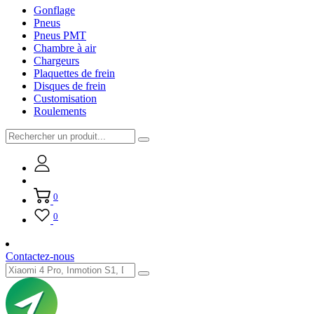
Gonflage
Pneus
Pneus PMT
Chambre à air
Chargeurs
Plaquettes de frein
Disques de frein
Customisation
Roulements
0
0
Contactez-nous