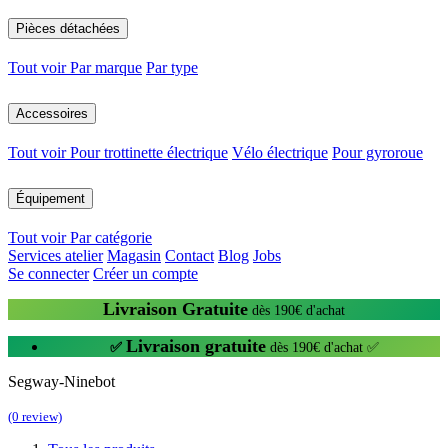
Pièces détachées
Tout voir
Par marque
Par type
Accessoires
Tout voir
Pour trottinette électrique
Vélo électrique
Pour gyroroue
Équipement
Tout voir
Par catégorie
Services atelier
Magasin
Contact
Blog
Jobs
Se connecter
Créer un compte
Livraison Gratuite
dès 190€ d'achat
Livraison gratuite
✅
dès 190€ d'achat ✅
Segway-Ninebot
(0 review)