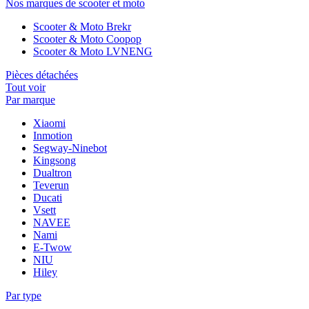
Nos marques de scooter et moto
Scooter & Moto Brekr
Scooter & Moto Coopop
Scooter & Moto LVNENG
Pièces détachées
Tout voir
Par marque
Xiaomi
Inmotion
Segway-Ninebot
Kingsong
Dualtron
Teverun
Ducati
Vsett
NAVEE
Nami
E-Twow
NIU
Hiley
Par type