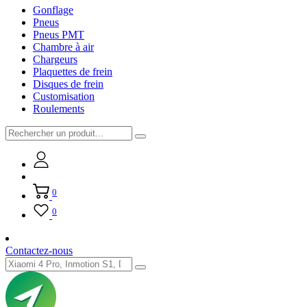
Gonflage
Pneus
Pneus PMT
Chambre à air
Chargeurs
Plaquettes de frein
Disques de frein
Customisation
Roulements
0
0
Contactez-nous