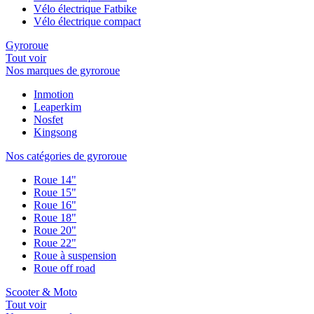
Vélo électrique Fatbike
Vélo électrique compact
Gyroroue
Tout voir
Nos marques de gyroroue
Inmotion
Leaperkim
Nosfet
Kingsong
Nos catégories de gyroroue
Roue 14"
Roue 15"
Roue 16"
Roue 18"
Roue 20"
Roue 22"
Roue à suspension
Roue off road
Scooter & Moto
Tout voir