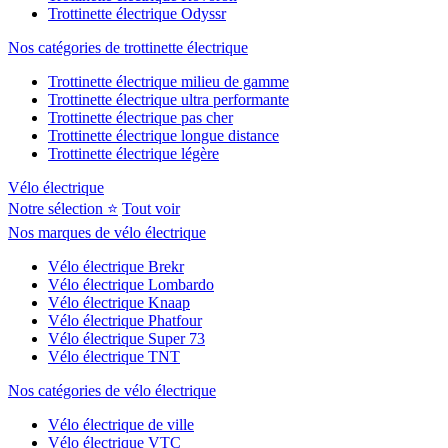
Trottinette électrique Odyssr
Nos catégories de trottinette électrique
Trottinette électrique milieu de gamme
Trottinette électrique ultra performante
Trottinette électrique pas cher
Trottinette électrique longue distance
Trottinette électrique légère
Vélo électrique
Notre sélection ⭐
Tout voir
Nos marques de vélo électrique
Vélo électrique Brekr
Vélo électrique Lombardo
Vélo électrique Knaap
Vélo électrique Phatfour
Vélo électrique Super 73
Vélo électrique TNT
Nos catégories de vélo électrique
Vélo électrique de ville
Vélo électrique VTC