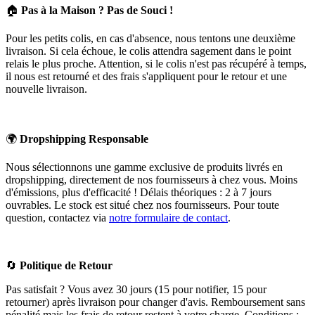
🏠
Pas à la Maison ? Pas de Souci !
Pour les petits colis, en cas d'absence, nous tentons une deuxième
livraison. Si cela échoue, le colis attendra sagement dans le point
relais le plus proche. Attention, si le colis n'est pas récupéré à temps,
il nous est retourné et des frais s'appliquent pour le retour et une
nouvelle livraison.
🌍
Dropshipping Responsable
Nous sélectionnons une gamme exclusive de produits livrés en
dropshipping, directement de nos fournisseurs à chez vous. Moins
d'émissions, plus d'efficacité ! Délais théoriques : 2 à 7 jours
ouvrables. Le stock est situé chez nos fournisseurs. Pour toute
question, contactez via
notre formulaire de contact
.
🔄
Politique de Retour
Pas satisfait ? Vous avez 30 jours (15 pour notifier, 15 pour
retourner) après livraison pour changer d'avis. Remboursement sans
pénalité mais les frais de retour restent à votre charge. Conditions :