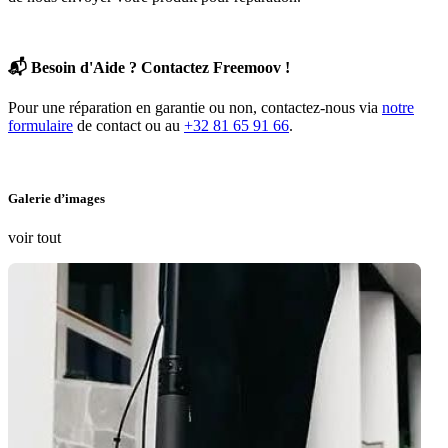
📬
Besoin d'Aide ? Contactez Freemoov !
Pour une réparation en garantie ou non, contactez-nous via
notre
formulaire
de contact ou au
+32 81 65 91 66
.
Galerie d’images
voir tout