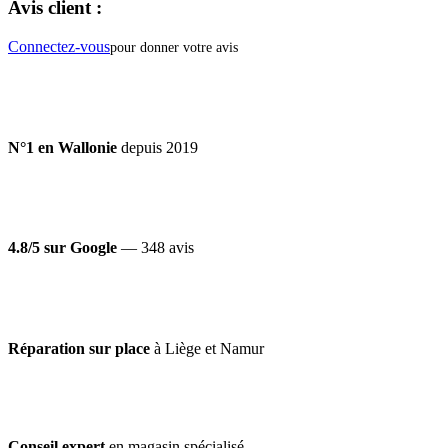
Avis client :
Connectez-vous
pour donner votre avis
N°1 en Wallonie
depuis 2019
4.8/5 sur Google
— 348 avis
Réparation sur place
à Liège et Namur
Conseil expert
en magasin spécialisé