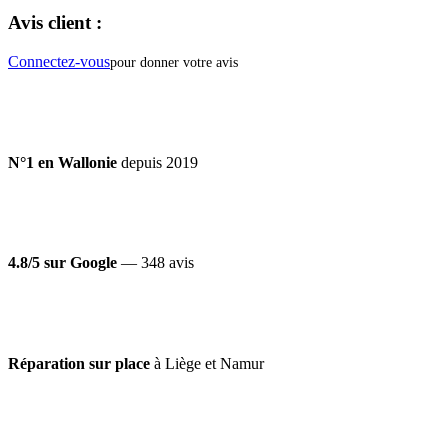
Avis client :
Connectez-vous
pour donner votre avis
N°1 en Wallonie
depuis 2019
4.8/5 sur Google
— 348 avis
Réparation sur place
à Liège et Namur