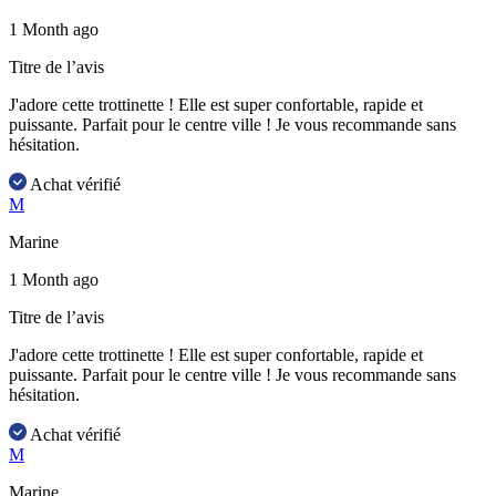
1 Month ago
Titre de l’avis
J'adore cette trottinette ! Elle est super confortable, rapide et
puissante. Parfait pour le centre ville ! Je vous recommande sans
hésitation.
Achat vérifié
M
Marine
1 Month ago
Titre de l’avis
J'adore cette trottinette ! Elle est super confortable, rapide et
puissante. Parfait pour le centre ville ! Je vous recommande sans
hésitation.
Achat vérifié
M
Marine