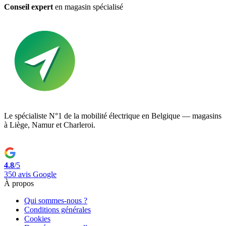
Conseil expert
en magasin spécialisé
Le spécialiste N°1 de la mobilité électrique en Belgique — magasins
à Liège, Namur et Charleroi.
4.8
/5
350 avis Google
À propos
Qui sommes-nous ?
Conditions générales
Cookies