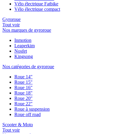
Vélo électrique Fatbike
Vélo électrique compact
Gyroroue
Tout voir
Nos marques de gyroroue
Inmotion
Leaperkim
Nosfet
Kingsong
Nos catégories de gyroroue
Roue 14"
Roue 15"
Roue 16"
Roue 18"
Roue 20"
Roue 22"
Roue à suspension
Roue off road
Scooter & Moto
Tout voir