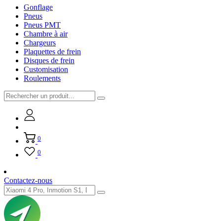
Gonflage
Pneus
Pneus PMT
Chambre à air
Chargeurs
Plaquettes de frein
Disques de frein
Customisation
Roulements
0
0
Contactez-nous