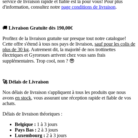
service de livraison rapide et fiable est là pour vous! Pour plus
d'information, consultez notre
page conditions de livraison
.
🚚
Livraison Gratuite dès 190,00€
Profitez de la livraison gratuite sur presque tout notre catalogue!
Cette offre s'étend à tous nos pays de livraison,
sauf pour les colis de
plus de 30 kg
. Autrement dit, la majorité de nos trottinettes
électriques et Gyroroues arrivent chez vous sans frais
supplémentaires. Trop cool, non ? 😎
🚀 Délais de Livraison
Nos délais de livraison s'appliquent à tous les produits que nous
avons
en stock
, vous assurant une réception rapide et fiable de vos
achats.
Délais de livraison théoriques :
Belgique :
1 à 3 jours
Pays Bas :
2 à 3 jours
Luxembourg :
2 à 3 jours