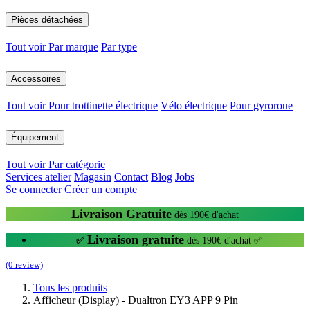
Pièces détachées
Tout voir
Par marque
Par type
Accessoires
Tout voir
Pour trottinette électrique
Vélo électrique
Pour gyroroue
Équipement
Tout voir
Par catégorie
Services atelier
Magasin
Contact
Blog
Jobs
Se connecter
Créer un compte
Livraison Gratuite
dès 190€ d'achat
Livraison gratuite
✅
dès 190€ d'achat ✅
(0 review)
Tous les produits
Afficheur (Display) - Dualtron EY3 APP 9 Pin