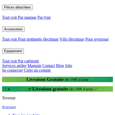
Pièces détachées
Tout voir
Par marque
Par type
Accessoires
Tout voir
Pour trottinette électrique
Vélo électrique
Pour gyroroue
Équipement
Tout voir
Par catégorie
Services atelier
Magasin
Contact
Blog
Jobs
Se connecter
Créer un compte
Livraison Gratuite
dès 190€ d'achat
Livraison gratuite
✅
dès 190€ d'achat ✅
Teverun
(0 review)