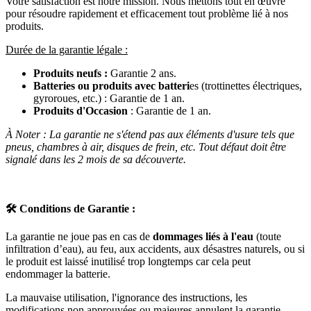
Votre satisfaction est notre mission. Nous mettons tout en œuvre
pour résoudre rapidement et efficacement tout problème lié à nos
produits.
Durée de la garantie légale :
Produits neufs :
Garantie 2 ans.
Batteries ou produits avec batteri
es (trottinettes électriques,
gyroroues, etc.) : Garantie de 1 an.
Produits d'Occasion
: Garantie de 1 an.
À Noter : La garantie ne s'étend pas aux éléments d'usure tels que
pneus, chambres à air, disques de frein, etc. Tout défaut doit être
signalé dans les 2 mois de sa découverte.
🛠️
Conditions de Garantie :
La garantie ne joue pas en cas de
dommages liés à l'eau
(toute
infiltration d’eau), au feu, aux accidents, aux désastres naturels, ou si
le produit est laissé inutilisé trop longtemps car cela peut
endommager la batterie.
La mauvaise utilisation, l'ignorance des instructions, les
modifications non approuvées ou majeures annulent la garantie.