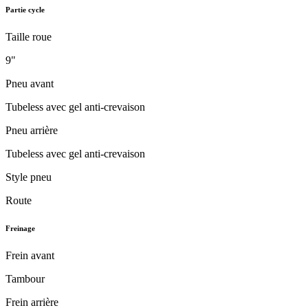
Partie cycle
Taille roue
9"
Pneu avant
Tubeless avec gel anti-crevaison
Pneu arrière
Tubeless avec gel anti-crevaison
Style pneu
Route
Freinage
Frein avant
Tambour
Frein arrière