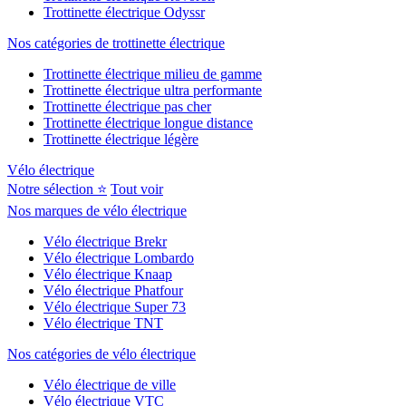
Trottinette électrique Odyssr
Nos catégories de trottinette électrique
Trottinette électrique milieu de gamme
Trottinette électrique ultra performante
Trottinette électrique pas cher
Trottinette électrique longue distance
Trottinette électrique légère
Vélo électrique
Notre sélection ⭐
Tout voir
Nos marques de vélo électrique
Vélo électrique Brekr
Vélo électrique Lombardo
Vélo électrique Knaap
Vélo électrique Phatfour
Vélo électrique Super 73
Vélo électrique TNT
Nos catégories de vélo électrique
Vélo électrique de ville
Vélo électrique VTC