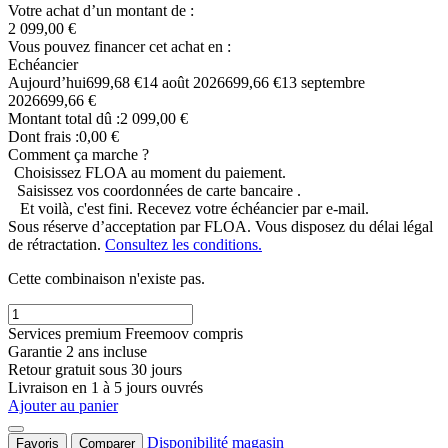
Votre achat d’un montant de :
2 099,00 €
Vous pouvez financer cet achat en :
Echéancier
Aujourd’hui
699,68 €
14 août 2026
699,66 €
13 septembre
2026
699,66 €
Montant total dû :
2 099,00 €
Dont frais :0,00 €
Comment ça marche ?
Choisissez FLOA au moment du paiement.
Saisissez vos coordonnées de carte bancaire .
Et voilà, c'est fini. Recevez votre échéancier par e-mail.
Sous réserve d’acceptation par FLOA. Vous disposez du délai légal
de rétractation.
Consultez les conditions.
Cette combinaison n'existe pas.
Services premium Freemoov compris
Garantie 2 ans incluse
Retour gratuit sous 30 jours
Livraison en 1 à 5 jours ouvrés
Ajouter au panier
Disponibilité magasin
Favoris
Comparer