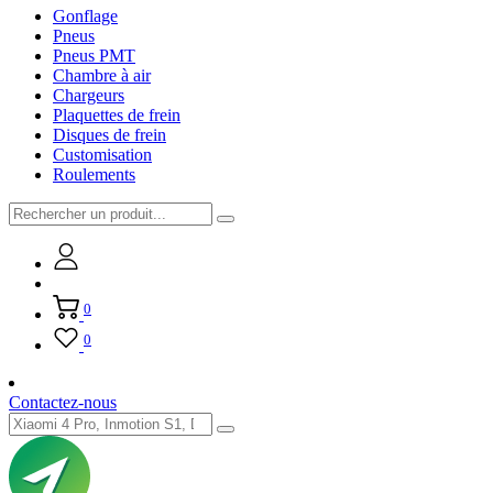
Gonflage
Pneus
Pneus PMT
Chambre à air
Chargeurs
Plaquettes de frein
Disques de frein
Customisation
Roulements
0
0
Contactez-nous