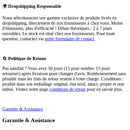
🌍
Dropshipping Responsable
Nous sélectionnons une gamme exclusive de produits livrés en
dropshipping, directement de nos fournisseurs à chez vous. Moins
d'émissions, plus d'efficacité ! Délais théoriques : 2 à 7 jours
ouvrables. Le stock est situé chez nos fournisseurs. Pour toute
question, contactez via
notre formulaire de contact
.
🔄
Politique de Retour
Pas satisfait ? Vous avez 30 jours (15 pour notifier, 15 pour
retourner) après livraison pour changer d'avis. Remboursement sans
pénalité mais les frais de retour restent à votre charge. Conditions :
produit dans son emballage original, état neuf, intact, propre et non
utilisé. Visitez notre page
conditions de retour
pour en savoir plus.
Garantie & Assistance
Garantie & Assistance