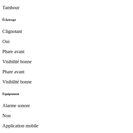
Tambour
Éclairage
Clignotant
Oui
Phare avant
Visibilité bonne
Phare avant
Visibilité bonne
Equipement
Alarme sonore
Non
Application mobile