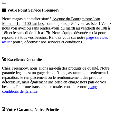
🏪
Votre Point Service Freemoov :
Notre magasin et atelier situé à
Avenue du Bourgmestre Jean
Materne 12, 5100 Jambes
, sont toujours prêt à vous assister ! Venez
nous voir avec ou sans rendez-vous du mardi au vendredi de 10h à
18h et le samedi de 11h à 17h. Notre équipe dévouée est là pour
répondre à tous vos besoins. Rendez-vous sur notre
page services
atelier
pour y découvrir nos services et conditions.
🚀
Excellence Garantie
Chez Freemoov, nous allons au-delà des produits de qualité. Notre
garantie légale est un gage de confiance, assurant non seulement la
réparation, le remplacement ou le remboursement des produits
défectueux, mais également une prise en charge hors pair de vos
besoins. Pour une transparence totale, consultez notre
page
conditions de garantie
.
⌛
Votre Garantie, Notre Priorité