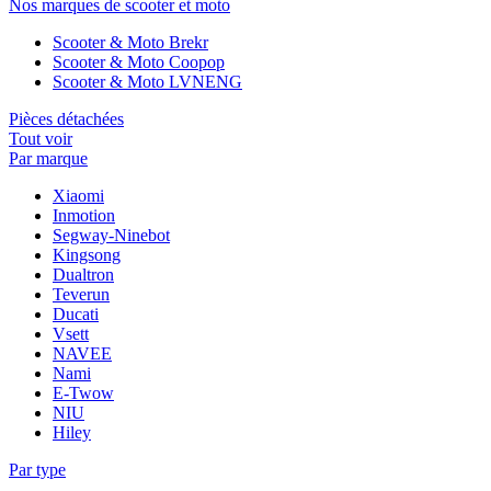
Nos marques de scooter et moto
Scooter & Moto Brekr
Scooter & Moto Coopop
Scooter & Moto LVNENG
Pièces détachées
Tout voir
Par marque
Xiaomi
Inmotion
Segway-Ninebot
Kingsong
Dualtron
Teverun
Ducati
Vsett
NAVEE
Nami
E-Twow
NIU
Hiley
Par type