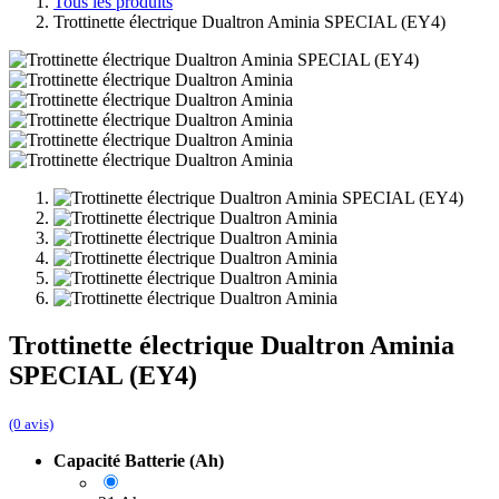
Tous les produits
Trottinette électrique Dualtron Aminia SPECIAL (EY4)
Trottinette électrique Dualtron Aminia
SPECIAL (EY4)
(0 avis)
Capacité Batterie (Ah)