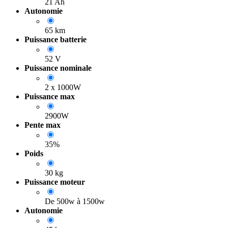
21 Ah
Autonomie
65 km
Puissance batterie
52 V
Puissance nominale
2 x 1000W
Puissance max
2900W
Pente max
35%
Poids
30 kg
Puissance moteur
De 500w à 1500w
Autonomie