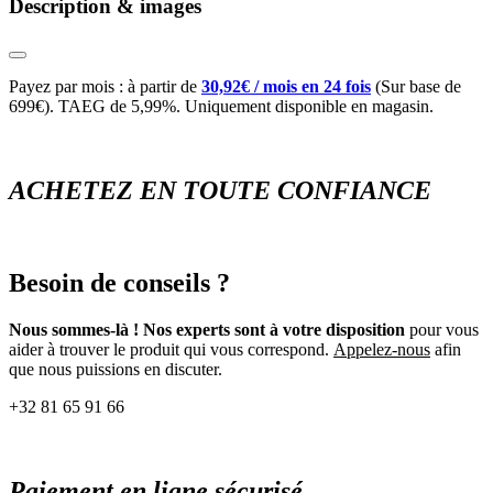
Description & images
Payez par mois : à partir de
30,92€ / mois en 24 fois
(Sur base de
699€). TAEG de 5,99%. Uniquement disponible en magasin.
ACHETEZ EN TOUTE CONFIANCE
Besoin de conseils ?
Nous sommes-là ! Nos experts sont à votre disposition
pour vous
aider à trouver le produit qui vous correspond.
Appelez-nous
afin
que nous puissions en discuter.
+32 81 65 91 66
Paiement en ligne sécurisé