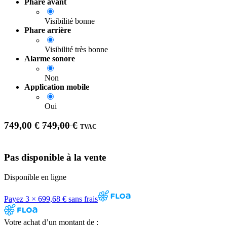
Phare avant
Visibilité bonne
Phare arrière
Visibilité très bonne
Alarme sonore
Non
Application mobile
Oui
749,00
€
749,00
€
TVAC
Pas disponible à la vente
Disponible en ligne
Payez 3 × 699,68 € sans frais
Votre achat d’un montant de :