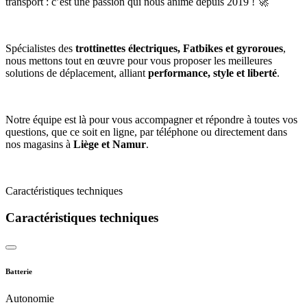
transport : c’est une passion qui nous anime depuis 2019 ! 🚀
Spécialistes des
trottinettes électriques, Fatbikes et gyroroues
,
nous mettons tout en œuvre pour vous proposer les meilleures
solutions de déplacement, alliant
performance, style et liberté
.
Notre équipe est là pour vous accompagner et répondre à toutes vos
questions, que ce soit en ligne, par téléphone ou directement dans
nos magasins à
Liège et Namur
.
Caractéristiques techniques
Caractéristiques techniques
Batterie
Autonomie