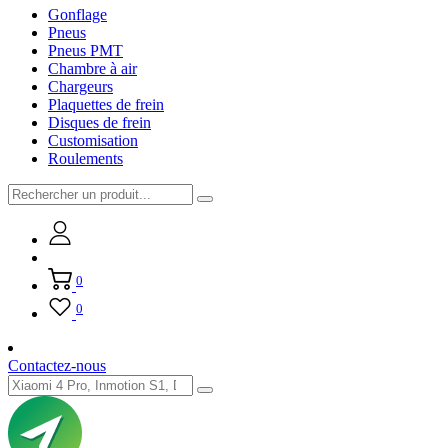
Gonflage
Pneus
Pneus PMT
Chambre à air
Chargeurs
Plaquettes de frein
Disques de frein
Customisation
Roulements
0
0
Contactez-nous