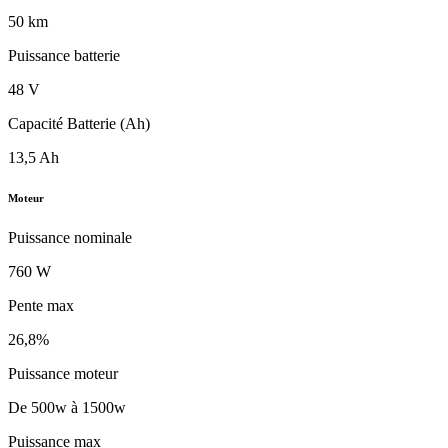
50 km
Puissance batterie
48 V
Capacité Batterie (Ah)
13,5 Ah
Moteur
Puissance nominale
760 W
Pente max
26,8%
Puissance moteur
De 500w à 1500w
Puissance max