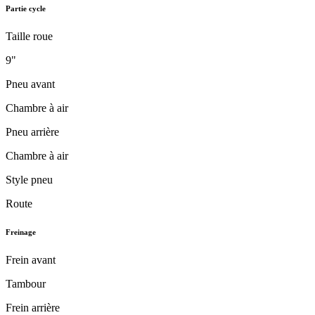
Partie cycle
Taille roue
9"
Pneu avant
Chambre à air
Pneu arrière
Chambre à air
Style pneu
Route
Freinage
Frein avant
Tambour
Frein arrière