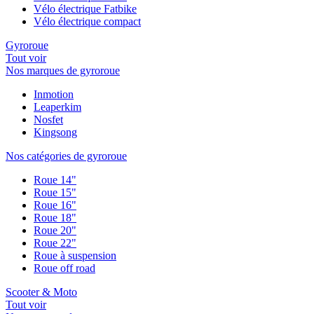
Vélo électrique Fatbike
Vélo électrique compact
Gyroroue
Tout voir
Nos marques de gyroroue
Inmotion
Leaperkim
Nosfet
Kingsong
Nos catégories de gyroroue
Roue 14"
Roue 15"
Roue 16"
Roue 18"
Roue 20"
Roue 22"
Roue à suspension
Roue off road
Scooter & Moto
Tout voir