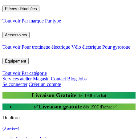
Pièces détachées
Tout voir
Par marque
Par type
Accessoires
Tout voir
Pour trottinette électrique
Vélo électrique
Pour gyroroue
Équipement
Tout voir
Par catégorie
Services atelier
Magasin
Contact
Blog
Jobs
Se connecter
Créer un compte
Livraison Gratuite
dès 190€ d'achat
Livraison gratuite
✅
dès 190€ d'achat ✅
Dualtron
(0 review)