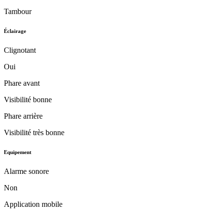
Tambour
Éclairage
Clignotant
Oui
Phare avant
Visibilité bonne
Phare arrière
Visibilité très bonne
Equipement
Alarme sonore
Non
Application mobile