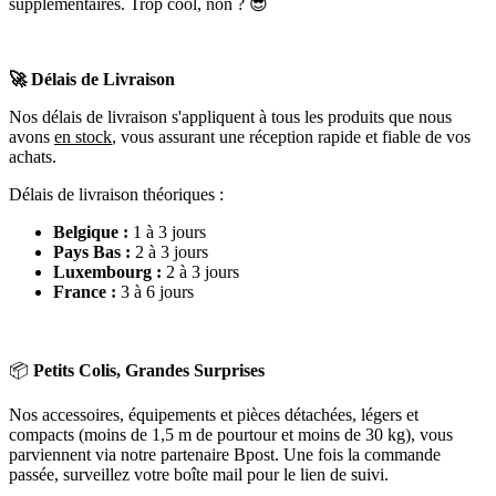
supplémentaires. Trop cool, non ? 😎
🚀 Délais de Livraison
Nos délais de livraison s'appliquent à tous les produits que nous
avons
en stock
, vous assurant une réception rapide et fiable de vos
achats.
Délais de livraison théoriques :
Belgique :
1 à 3 jours
Pays Bas :
2 à 3 jours
Luxembourg :
2 à 3 jours
France :
3 à 6 jours
📦
Petits Colis, Grandes Surprises
Nos accessoires, équipements et pièces détachées, légers et
compacts (moins de 1,5 m de pourtour et moins de 30 kg), vous
parviennent via notre partenaire Bpost. Une fois la commande
passée, surveillez votre boîte mail pour le lien de suivi.