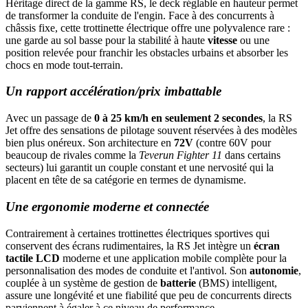
Héritage direct de la gamme RS, le deck réglable en hauteur permet
de transformer la conduite de l'engin. Face à des concurrents à
châssis fixe, cette trottinette électrique offre une polyvalence rare :
une garde au sol basse pour la stabilité à haute
vitesse
ou une
position relevée pour franchir les obstacles urbains et absorber les
chocs en mode tout-terrain.
Un rapport accélération/prix imbattable
Avec un passage de
0 à 25 km/h en seulement 2 secondes
, la RS
Jet offre des sensations de pilotage souvent réservées à des modèles
bien plus onéreux. Son architecture en
72V
(contre 60V pour
beaucoup de rivales comme la
Teverun Fighter 11
dans certains
secteurs) lui garantit un couple constant et une nervosité qui la
placent en tête de sa catégorie en termes de dynamisme.
Une ergonomie moderne et connectée
Contrairement à certaines trottinettes électriques sportives qui
conservent des écrans rudimentaires, la RS Jet intègre un
écran
tactile LCD
moderne et une application mobile complète pour la
personnalisation des modes de conduite et l'antivol. Son
autonomie
,
couplée à un système de gestion de
batterie
(BMS) intelligent,
assure une longévité et une fiabilité que peu de concurrents directs
parviennent à égaler à ce niveau de performance.