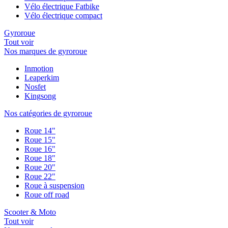
Vélo électrique Fatbike
Vélo électrique compact
Gyroroue
Tout voir
Nos marques de gyroroue
Inmotion
Leaperkim
Nosfet
Kingsong
Nos catégories de gyroroue
Roue 14"
Roue 15"
Roue 16"
Roue 18"
Roue 20"
Roue 22"
Roue à suspension
Roue off road
Scooter & Moto
Tout voir