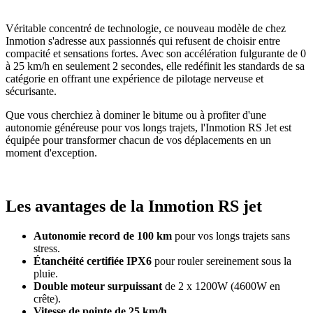
Véritable concentré de technologie, ce nouveau modèle de chez
Inmotion s'adresse aux passionnés qui refusent de choisir entre
compacité et sensations fortes. Avec son accélération fulgurante de 0
à 25 km/h en seulement 2 secondes, elle redéfinit les standards de sa
catégorie en offrant une expérience de pilotage nerveuse et
sécurisante.
Que vous cherchiez à dominer le bitume ou à profiter d'une
autonomie généreuse pour vos longs trajets, l'Inmotion RS Jet est
équipée pour transformer chacun de vos déplacements en un
moment d'exception.
Les avantages de la Inmotion RS jet
Autonomie record de 100 km
pour vos longs trajets sans
stress.
Étanchéité certifiée IPX6
pour rouler sereinement sous la
pluie.
Double moteur surpuissant
de 2 x 1200W (4600W en
crête).
Vitesse de pointe de 25 km/h
.