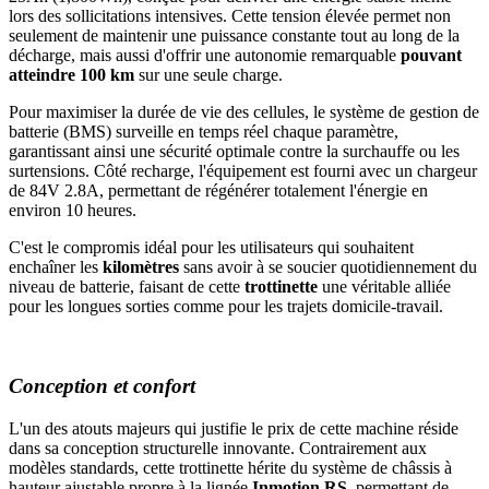
lors des sollicitations intensives. Cette tension élevée permet non
seulement de maintenir une puissance constante tout au long de la
décharge, mais aussi d'offrir une autonomie remarquable
pouvant
atteindre 100 km
sur une seule charge.
Pour maximiser la durée de vie des cellules, le système de gestion de
batterie (BMS) surveille en temps réel chaque paramètre,
garantissant ainsi une sécurité optimale contre la surchauffe ou les
surtensions. Côté recharge, l'équipement est fourni avec un chargeur
de 84V 2.8A, permettant de régénérer totalement l'énergie en
environ 10 heures.
C'est le compromis idéal pour les utilisateurs qui souhaitent
enchaîner les
kilomètres
sans avoir à se soucier quotidiennement du
niveau de batterie, faisant de cette
trottinette
une véritable alliée
pour les longues sorties comme pour les trajets domicile-travail.
Conception et confort
L'un des atouts majeurs qui justifie le prix de cette machine réside
dans sa conception structurelle innovante. Contrairement aux
modèles standards, cette trottinette hérite du système de châssis à
hauteur ajustable propre à la lignée
Inmotion RS
, permettant de