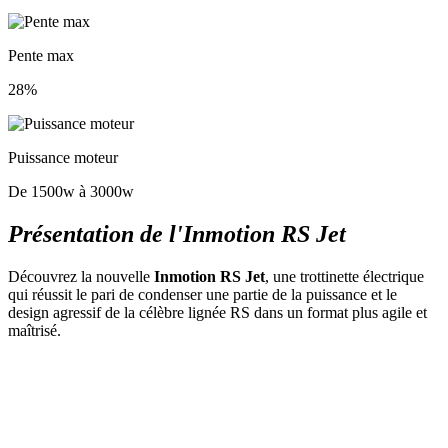
Pente max
28%
Puissance moteur
De 1500w à 3000w
Présentation de l'Inmotion RS Jet
Découvrez la nouvelle
Inmotion RS Jet
, une trottinette électrique
qui réussit le pari de condenser une partie de la puissance et le
design agressif de la célèbre lignée RS dans un format plus agile et
maîtrisé.