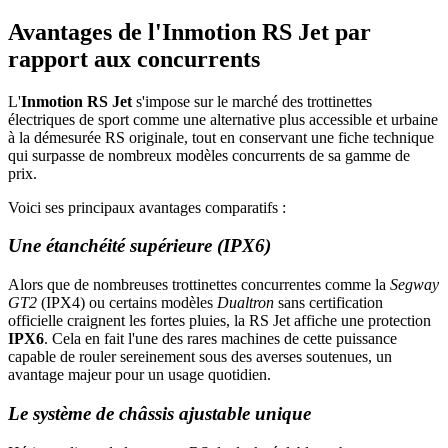
Avantages de l'Inmotion RS Jet par
rapport aux concurrents
L'
Inmotion RS Jet
s'impose sur le marché des trottinettes
électriques de sport comme une alternative plus accessible et urbaine
à la démesurée RS originale, tout en conservant une fiche technique
qui surpasse de nombreux modèles concurrents de sa gamme de
prix.
Voici ses principaux avantages comparatifs :
Une étanchéité supérieure (IPX6)
Alors que de nombreuses trottinettes concurrentes comme la
Segway
GT2
(IPX4) ou certains modèles
Dualtron
sans certification
officielle craignent les fortes pluies, la RS Jet affiche une protection
IPX6
. Cela en fait l'une des rares machines de cette puissance
capable de rouler sereinement sous des averses soutenues, un
avantage majeur pour un usage quotidien.
Le système de châssis ajustable unique