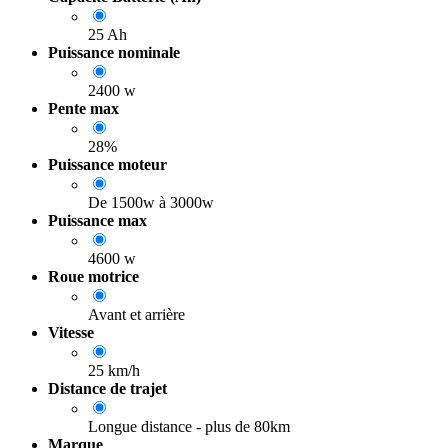
25 Ah
Puissance nominale
2400 w
Pente max
28%
Puissance moteur
De 1500w à 3000w
Puissance max
4600 w
Roue motrice
Avant et arrière
Vitesse
25 km/h
Distance de trajet
Longue distance - plus de 80km
Marque