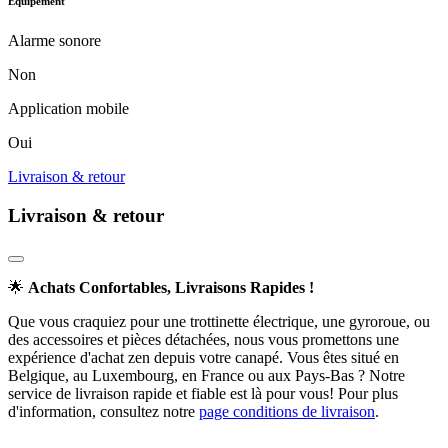
Equipement
Alarme sonore
Non
Application mobile
Oui
Livraison & retour
Livraison & retour
🌟
Achats Confortables, Livraisons Rapides !
Que vous craquiez pour une trottinette électrique, une gyroroue, ou
des accessoires et pièces détachées, nous vous promettons une
expérience d'achat zen depuis votre canapé. Vous êtes situé en
Belgique, au Luxembourg, en France ou aux Pays-Bas ? Notre
service de livraison rapide et fiable est là pour vous! Pour plus
d'information, consultez notre
page conditions de livraison
.