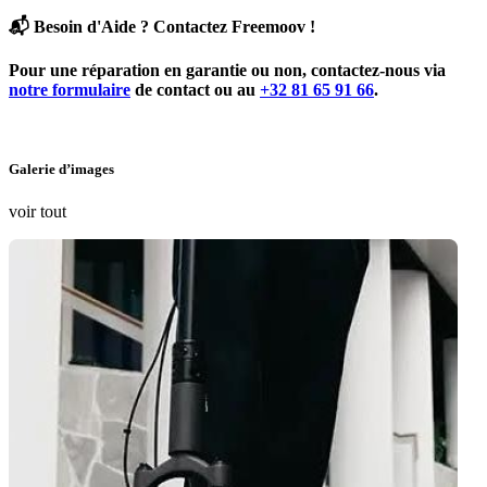
📬
Besoin d'Aide ? Contactez Freemoov !
Pour une réparation en garantie ou non, contactez-nous via
notre formulaire
de contact ou au
+32 81 65 91 66
.
Galerie d’images
voir tout