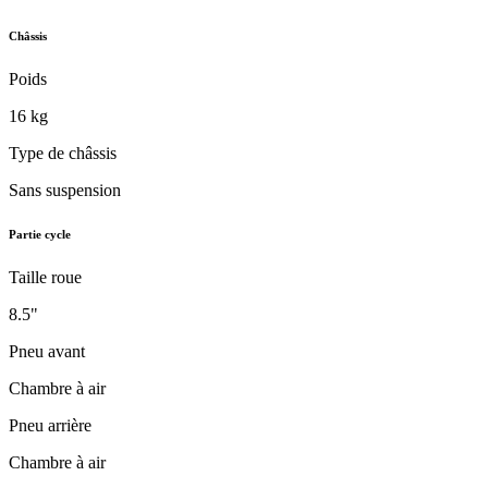
Châssis
Poids
16 kg
Type de châssis
Sans suspension
Partie cycle
Taille roue
8.5"
Pneu avant
Chambre à air
Pneu arrière
Chambre à air