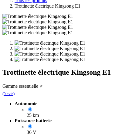
Tous les produits
Trottinette électrique Kingsong E1
Trottinette électrique Kingsong E1
Gamme essentielle ⭐️
(0 avis)
Autonomie
25 km
Puissance batterie
36 V