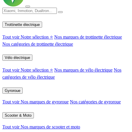
Trottinette électrique
Tout voir
Notre sélection ⭐
Nos marques de trottinette électrique
Nos catégories de trottinette électrique
Vélo électrique
Tout voir
Notre sélection ⭐
Nos marques de vélo électrique
Nos
catégories de vélo électrique
Gyroroue
Tout voir
Nos marques de gyroroue
Nos catégories de gyroroue
Scooter & Moto
Tout voir
Nos marques de scooter et moto