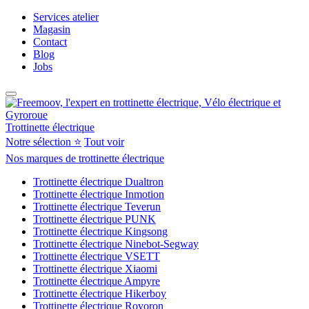
Services atelier
Magasin
Contact
Blog
Jobs
Trottinette électrique
Notre sélection ⭐
Tout voir
Nos marques de trottinette électrique
Trottinette électrique Dualtron
Trottinette électrique Inmotion
Trottinette électrique Teverun
Trottinette électrique PUNK
Trottinette électrique Kingsong
Trottinette électrique Ninebot-Segway
Trottinette électrique VSETT
Trottinette électrique Xiaomi
Trottinette électrique Ampyre
Trottinette électrique Hikerboy
Trottinette électrique Rovoron