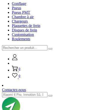
Gonflage
Pneus
Pneus PMT
Chambre à air
Chargeurs
Plaquettes de frein
Disques de frein
Customisation
Roulements
0
0
Contactez-nous