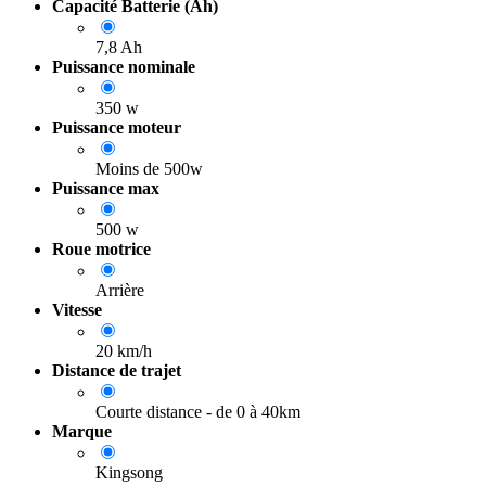
Capacité Batterie (Ah)
7,8 Ah
Puissance nominale
350 w
Puissance moteur
Moins de 500w
Puissance max
500 w
Roue motrice
Arrière
Vitesse
20 km/h
Distance de trajet
Courte distance - de 0 à 40km
Marque
Kingsong