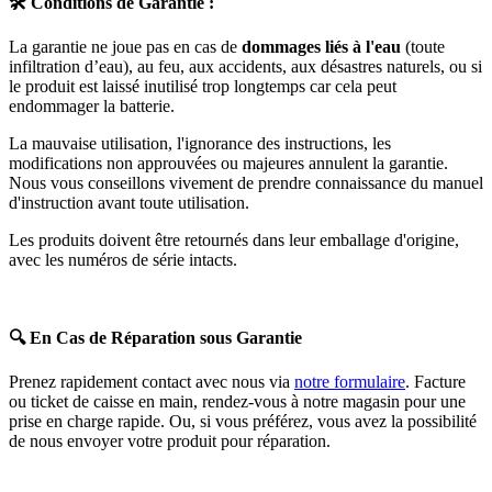
🛠️
Conditions de Garantie :
La garantie ne joue pas en cas de
dommages liés à l'eau
(toute
infiltration d’eau), au feu, aux accidents, aux désastres naturels, ou si
le produit est laissé inutilisé trop longtemps car cela peut
endommager la batterie.
La mauvaise utilisation, l'ignorance des instructions, les
modifications non approuvées ou majeures annulent la garantie.
Nous vous conseillons vivement de prendre connaissance du manuel
d'instruction avant toute utilisation.
Les produits doivent être retournés dans leur emballage d'origine,
avec les numéros de série intacts.
🔍
En Cas de Réparation sous Garantie
Prenez rapidement contact avec nous via
notre formulaire
. Facture
ou ticket de caisse en main, rendez-vous à notre magasin pour une
prise en charge rapide. Ou, si vous préférez, vous avez la possibilité
de nous envoyer votre produit pour réparation.