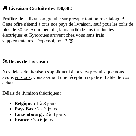
🚚
Livraison Gratuite dès 190,00€
Profitez de la livraison gratuite sur presque tout notre catalogue!
Cette offre s'étend à tous nos pays de livraison,
sauf pour les colis de
plus de 30 kg
. Autrement dit, la majorité de nos trottinettes
électriques et Gyroroues arrivent chez vous sans frais
supplémentaires. Trop cool, non ? 😎
🚀 Délais de Livraison
Nos délais de livraison s'appliquent à tous les produits que nous
avons
en stock
, vous assurant une réception rapide et fiable de vos
achats.
Délais de livraison théoriques :
Belgique :
1 à 3 jours
Pays Bas :
2 à 3 jours
Luxembourg :
2 à 3 jours
France :
3 à 6 jours