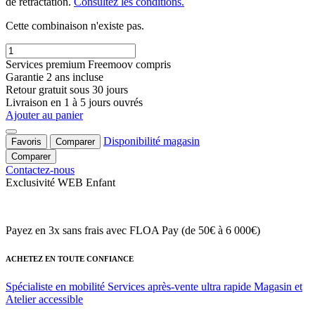
de rétractation.
Consultez les conditions.
Cette combinaison n'existe pas.
Services premium Freemoov compris
Garantie 2 ans incluse
Retour gratuit sous 30 jours
Livraison en 1 à 5 jours ouvrés
Ajouter au panier
Disponibilité magasin
Favoris
Comparer
Comparer
Contactez-nous
Exclusivité WEB
Enfant
Payez en 3x sans frais
avec FLOA Pay (de 50€ à 6 000€)
ACHETEZ EN TOUTE CONFIANCE
Spécialiste en mobilité
Services après-vente ultra rapide
Magasin et
Atelier accessible