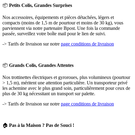
📦
Petits Colis, Grandes Surprises
Nos accessoires, équipements et pièces détachées, légers et
compacts (moins de 1,5 m de pourtour et moins de 30 kg), vous
parviennent via notre partenaire Bpost. Une fois la commande
passée, surveillez votre boîte mail pour le lien de suivi.
-> Tarifs de livraison sur notre
page conditions de livraison
📦
Grands Colis, Grandes Attentes
Nos trottinettes électriques et gyroroues, plus volumineux (pourtour
> 1,5 m), méritent une attention particulière. Un transporteur privé
les achemine avec le plus grand soin, particulièrement pour ceux de
plus de 30 kg nécessitant un transport sur palette.
-> Tarifs de livraison sur notre
page conditions de livraison
🏠
Pas à la Maison ? Pas de Souci !