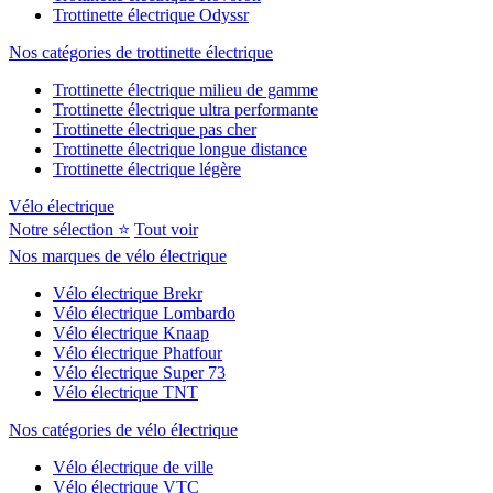
Trottinette électrique Odyssr
Nos catégories de trottinette électrique
Trottinette électrique milieu de gamme
Trottinette électrique ultra performante
Trottinette électrique pas cher
Trottinette électrique longue distance
Trottinette électrique légère
Vélo électrique
Notre sélection ⭐
Tout voir
Nos marques de vélo électrique
Vélo électrique Brekr
Vélo électrique Lombardo
Vélo électrique Knaap
Vélo électrique Phatfour
Vélo électrique Super 73
Vélo électrique TNT
Nos catégories de vélo électrique
Vélo électrique de ville
Vélo électrique VTC