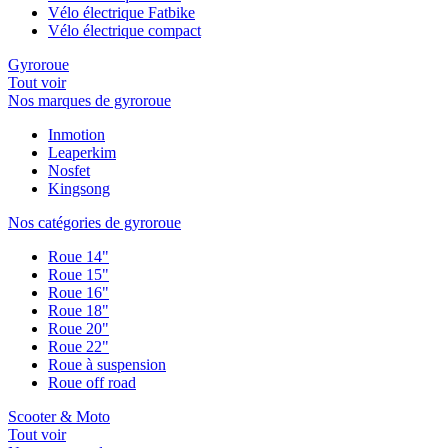
Vélo électrique Fatbike
Vélo électrique compact
Gyroroue
Tout voir
Nos marques de gyroroue
Inmotion
Leaperkim
Nosfet
Kingsong
Nos catégories de gyroroue
Roue 14"
Roue 15"
Roue 16"
Roue 18"
Roue 20"
Roue 22"
Roue à suspension
Roue off road
Scooter & Moto
Tout voir