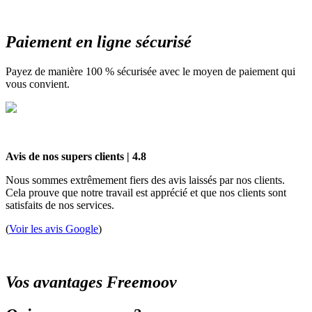
Paiement en ligne sécurisé
Payez de manière 100 % sécurisée avec le moyen de paiement qui
vous convient.
Avis de nos supers clients | 4.8 ​
Nous sommes extrêmement fiers des avis laissés par nos clients.
Cela prouve que notre travail est apprécié et que nos clients sont
satisfaits de nos services.
(
Voir les avis Google
)
Vos avantages Freemoov