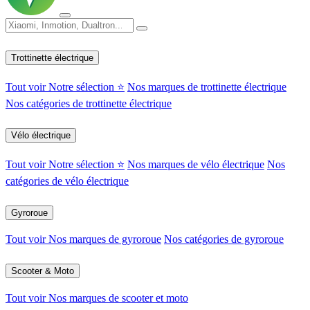
Trottinette électrique
Tout voir
Notre sélection ⭐
Nos marques de trottinette électrique
Nos catégories de trottinette électrique
Vélo électrique
Tout voir
Notre sélection ⭐
Nos marques de vélo électrique
Nos
catégories de vélo électrique
Gyroroue
Tout voir
Nos marques de gyroroue
Nos catégories de gyroroue
Scooter & Moto
Tout voir
Nos marques de scooter et moto