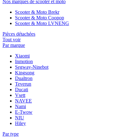
Nos marques de scooter et moto
Scooter & Moto Brekr
Scooter & Moto Coopop
Scooter & Moto LVNENG
Pièces détachées
Tout voir
Par marque
Xiaomi
Inmotion
Segway-Ninebot
Kingsong
Dualtron
Teverun
Ducati
Vsett
NAVEE
Nami
E-Twow
NIU
Hiley
Par type