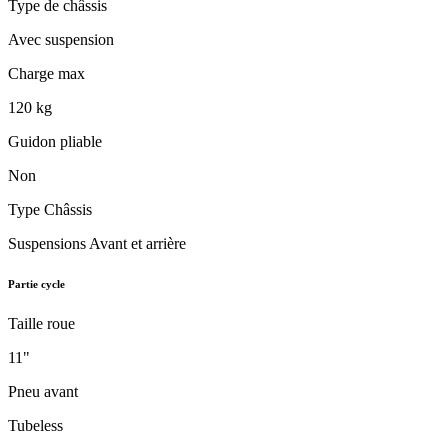
Type de châssis
Avec suspension
Charge max
120 kg
Guidon pliable
Non
Type Châssis
Suspensions Avant et arrière
Partie cycle
Taille roue
11"
Pneu avant
Tubeless