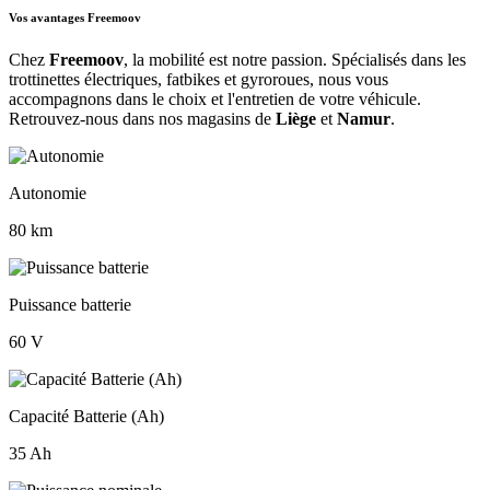
Vos avantages Freemoov
Chez
Freemoov
, la mobilité est notre passion. Spécialisés dans les
trottinettes électriques, fatbikes et gyroroues, nous vous
accompagnons dans le choix et l'entretien de votre véhicule.
Retrouvez-nous dans nos magasins de
Liège
et
Namur
.
Autonomie
80 km
Puissance batterie
60 V
Capacité Batterie (Ah)
35 Ah