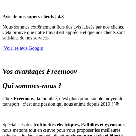
Avis de nos supers clients | 4.8 ​
Nous sommes extrêmement fiers des avis laissés par nos clients.
Cela prouve que notre travail est apprécié et que nos clients sont
satisfaits de nos services.
(
Voir les avis Google
)
Vos avantages Freemoov
Qui sommes-nous ?
Chez
Freemoov
, la mobilité, c’est plus qu’un simple moyen de
transport : c’est une passion qui nous anime depuis 2019 ! 🚀
Spécialistes des
trottinettes électriques, Fatbikes et gyroroues
,
nous mettons tout en œuvre pour vous proposer les meilleures
solutions de déplacement, alliant
performance, style et liberté
.