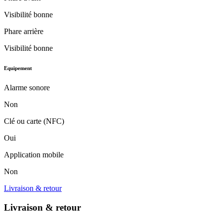
Visibilité bonne
Phare arrière
Visibilité bonne
Equipement
Alarme sonore
Non
Clé ou carte (NFC)
Oui
Application mobile
Non
Livraison & retour
Livraison & retour