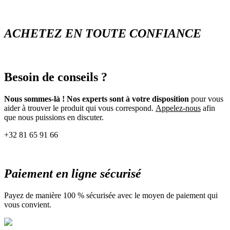
ACHETEZ EN TOUTE CONFIANCE
Besoin de conseils ?
Nous sommes-là ! Nos experts sont à votre disposition
pour vous
aider à trouver le produit qui vous correspond.
Appelez-nous
afin
que nous puissions en discuter.
+32 81 65 91 66
Paiement en ligne sécurisé
Payez de manière 100 % sécurisée avec le moyen de paiement qui
vous convient.