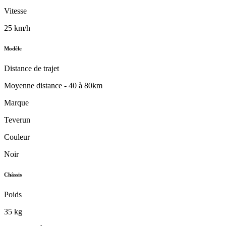
Vitesse
25 km/h
Modèle
Distance de trajet
Moyenne distance - 40 à 80km
Marque
Teverun
Couleur
Noir
Châssis
Poids
35 kg