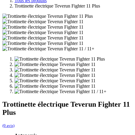
Tous les produits
Trottinette électrique Teverun Fighter 11 Plus
Trottinette électrique Teverun Fighter 11
Plus
(0 avis)