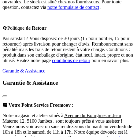
ouvrables. Le stock est situé chez nos fournisseurs. Pour toute
question, contactez via
notre formulaire de contact
.
🔄Politique
de Retour
Pas satisfait ? Vous disposez de 30 jours (15 pour notifier, 15 pour
retourner) après livraison pour changer d'avis. Remboursement sans
pénalité mais les frais de retour restent à votre charge. Conditions :
produit dans son emballage d'origine, état neuf, intact, propre et non
utilisé. Visitez notre page
conditions de retour
pour en savoir plus.
Garantie & Assistance
Garantie & Assistance
🏪
Votre Point Service Freemoov :
Notre magasin et atelier situés à
Avenue du Bourgmestre Jean
Materne 12, 5100 Jambes
, sont toujours prêts à vous assister !
Venez nous voir avec ou sans rendez-vous du mardi au vendredi de
10h à 18h et le samedi de 11h à 17h. Notre équipe dévouée est là