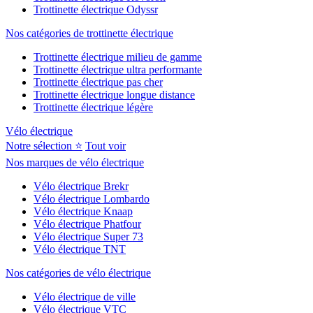
Trottinette électrique Odyssr
Nos catégories de trottinette électrique
Trottinette électrique milieu de gamme
Trottinette électrique ultra performante
Trottinette électrique pas cher
Trottinette électrique longue distance
Trottinette électrique légère
Vélo électrique
Notre sélection ⭐
Tout voir
Nos marques de vélo électrique
Vélo électrique Brekr
Vélo électrique Lombardo
Vélo électrique Knaap
Vélo électrique Phatfour
Vélo électrique Super 73
Vélo électrique TNT
Nos catégories de vélo électrique
Vélo électrique de ville
Vélo électrique VTC