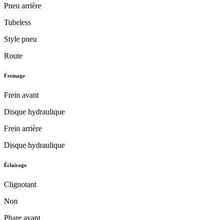
Pneu arrière
Tubeless
Style pneu
Route
Freinage
Frein avant
Disque hydraulique
Frein arrière
Disque hydraulique
Éclairage
Clignotant
Non
Phare avant