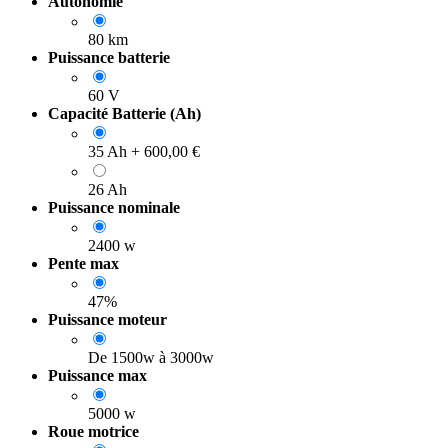
Autonomie
80 km
Puissance batterie
60 V
Capacité Batterie (Ah)
35 Ah
+
600,00
€
26 Ah
Puissance nominale
2400 w
Pente max
47%
Puissance moteur
De 1500w à 3000w
Puissance max
5000 w
Roue motrice