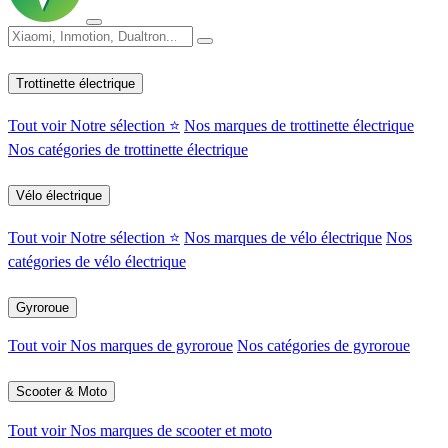
Trottinette électrique
Tout voir
Notre sélection ⭐
Nos marques de trottinette électrique
Nos catégories de trottinette électrique
Vélo électrique
Tout voir
Notre sélection ⭐
Nos marques de vélo électrique
Nos
catégories de vélo électrique
Gyroroue
Tout voir
Nos marques de gyroroue
Nos catégories de gyroroue
Scooter & Moto
Tout voir
Nos marques de scooter et moto