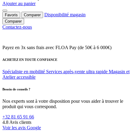
Ajouter au panier
Disponibilité magasin
Favoris
Comparer
Comparer
Contactez-nous
Payez en 3x sans frais
avec FLOA Pay (de 50€ à 6 000€)
ACHETEZ EN TOUTE CONFIANCE
Spécialiste en mobilité
Services après-vente ultra rapide
Magasin et
Atelier accessible
Besoin de conseils ?
Nos experts sont à votre disposition pour vous aider à trouver le
produit qui vous correspond.
+32 81 65 91 66
4.8
Avis clients
Voir les avis Google