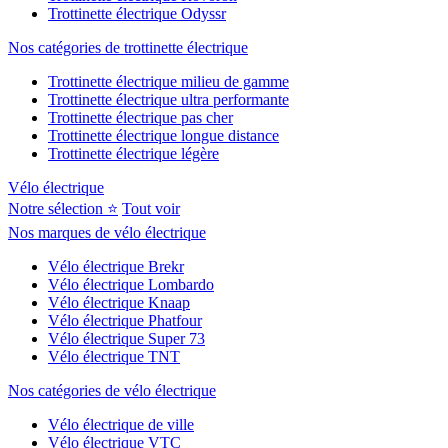
Trottinette électrique Odyssr
Nos catégories de trottinette électrique
Trottinette électrique milieu de gamme
Trottinette électrique ultra performante
Trottinette électrique pas cher
Trottinette électrique longue distance
Trottinette électrique légère
Vélo électrique
Notre sélection ⭐
Tout voir
Nos marques de vélo électrique
Vélo électrique Brekr
Vélo électrique Lombardo
Vélo électrique Knaap
Vélo électrique Phatfour
Vélo électrique Super 73
Vélo électrique TNT
Nos catégories de vélo électrique
Vélo électrique de ville
Vélo électrique VTC