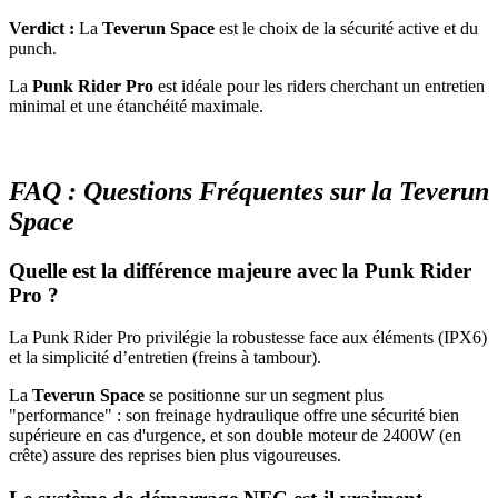
Verdict :
La
Teverun Space
est le choix de la sécurité active et du
punch.
La
Punk Rider Pro
est idéale pour les riders cherchant un entretien
minimal et une étanchéité maximale.
FAQ : Questions Fréquentes sur la Teverun
Space
Quelle est la différence majeure avec la Punk Rider
Pro ?
La Punk Rider Pro privilégie la robustesse face aux éléments (IPX6)
et la simplicité d’entretien (freins à tambour).
La
Teverun Space
se positionne sur un segment plus
"performance" : son freinage hydraulique offre une sécurité bien
supérieure en cas d'urgence, et son double moteur de 2400W (en
crête) assure des reprises bien plus vigoureuses.