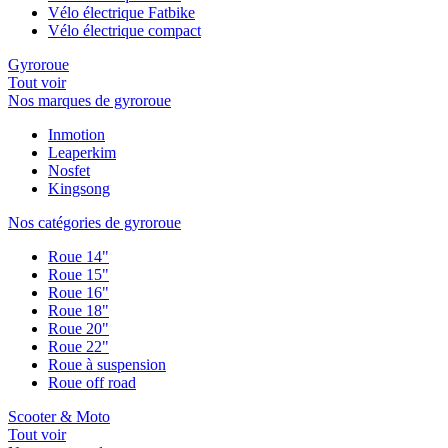
Vélo électrique Fatbike
Vélo électrique compact
Gyroroue
Tout voir
Nos marques de gyroroue
Inmotion
Leaperkim
Nosfet
Kingsong
Nos catégories de gyroroue
Roue 14"
Roue 15"
Roue 16"
Roue 18"
Roue 20"
Roue 22"
Roue à suspension
Roue off road
Scooter & Moto
Tout voir