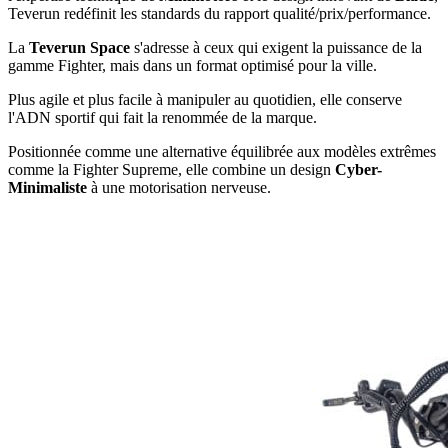
Teverun redéfinit les standards du rapport qualité/prix/performance.
La
Teverun Space
s'adresse à ceux qui exigent la puissance de la
gamme Fighter, mais dans un format optimisé pour la ville.
Plus agile et plus facile à manipuler au quotidien, elle conserve
l'ADN sportif qui fait la renommée de la marque.
Positionnée comme une alternative équilibrée aux modèles extrêmes
comme la Fighter Supreme, elle combine un design
Cyber-
Minimaliste
à une motorisation nerveuse.