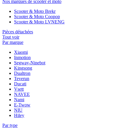
Nos marques de scooter et moto
Scooter & Moto Brekr
Scooter & Moto Coopop
Scooter & Moto LVNENG
Pièces détachées
Tout voir
Par marque
Xiaomi
Inmotion
Segway-Ninebot
Kingsong
Dualtron
Teverun
Ducati
Vsett
NAVEE
Nami
E-Twow
NIU
Hiley
Par type