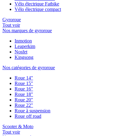
Vélo électrique Fatbike
Vélo électrique compact
Gyroroue
Tout voir
Nos marques de gyroroue
Inmotion
Leaperkim
Nosfet
Kingsong
Nos catégories de gyroroue
Roue 14"
Roue 15"
Roue 16"
Roue 18"
Roue 20"
Roue 22"
Roue à suspension
Roue off road
Scooter & Moto
Tout voir