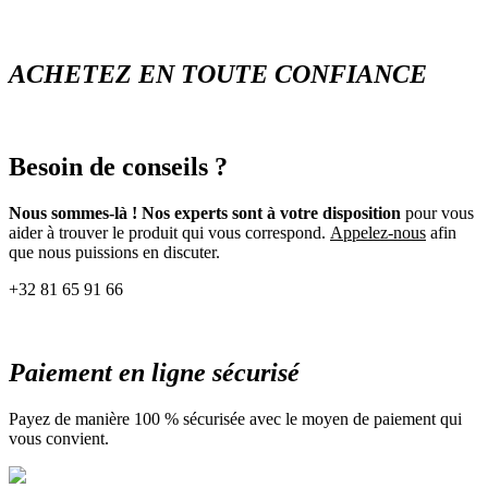
ACHETEZ EN TOUTE CONFIANCE
Besoin de conseils ?
Nous sommes-là ! Nos experts sont à votre disposition
pour vous
aider à trouver le produit qui vous correspond.
Appelez-nous
afin
que nous puissions en discuter.
+32 81 65 91 66
Paiement en ligne sécurisé
Payez de manière 100 % sécurisée avec le moyen de paiement qui
vous convient.