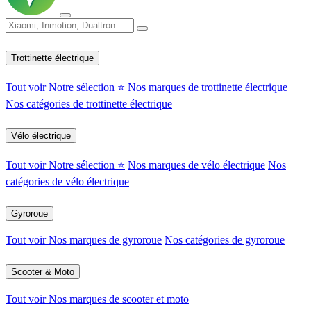
Trottinette électrique
Tout voir
Notre sélection ⭐
Nos marques de trottinette électrique
Nos catégories de trottinette électrique
Vélo électrique
Tout voir
Notre sélection ⭐
Nos marques de vélo électrique
Nos
catégories de vélo électrique
Gyroroue
Tout voir
Nos marques de gyroroue
Nos catégories de gyroroue
Scooter & Moto
Tout voir
Nos marques de scooter et moto