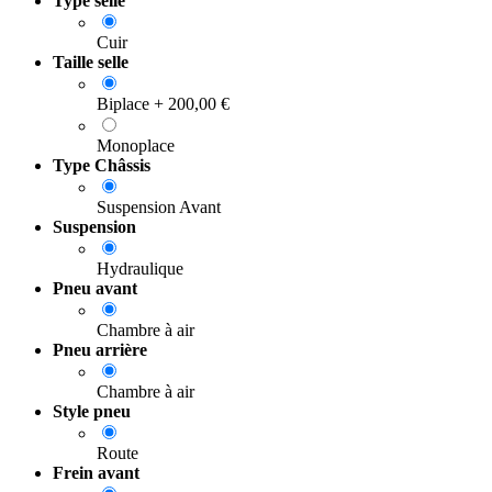
Type selle
Cuir
Taille selle
Biplace
+
200,00
€
Monoplace
Type Châssis
Suspension Avant
Suspension
Hydraulique
Pneu avant
Chambre à air
Pneu arrière
Chambre à air
Style pneu
Route
Frein avant