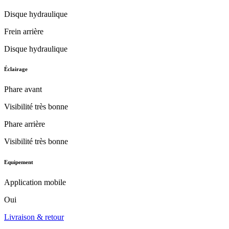
Disque hydraulique
Frein arrière
Disque hydraulique
Éclairage
Phare avant
Visibilité très bonne
Phare arrière
Visibilité très bonne
Equipement
Application mobile
Oui
Livraison & retour