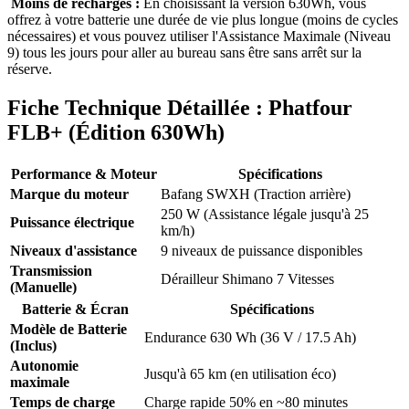
Moins de recharges :
En choisissant la version 630Wh, vous
offrez à votre batterie une durée de vie plus longue (moins de cycles
nécessaires) et vous pouvez utiliser l'Assistance Maximale (Niveau
9) tous les jours pour aller au bureau sans être sans arrêt sur la
réserve.
Fiche Technique Détaillée : Phatfour
FLB+ (Édition 630Wh)
Performance & Moteur
Spécifications
Marque du moteur
Bafang SWXH (Traction arrière)
250 W (Assistance légale jusqu'à 25
Puissance électrique
km/h)
Niveaux d'assistance
9 niveaux de puissance disponibles
Transmission
Dérailleur Shimano 7 Vitesses
(Manuelle)
Batterie & Écran
Spécifications
Modèle de Batterie
Endurance 630 Wh (36 V / 17.5 Ah)
(Inclus)
Autonomie
Jusqu'à 65 km (en utilisation éco)
maximale
Temps de charge
Charge rapide 50% en ~80 minutes