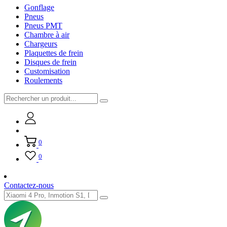
Gonflage
Pneus
Pneus PMT
Chambre à air
Chargeurs
Plaquettes de frein
Disques de frein
Customisation
Roulements
0
0
Contactez-nous