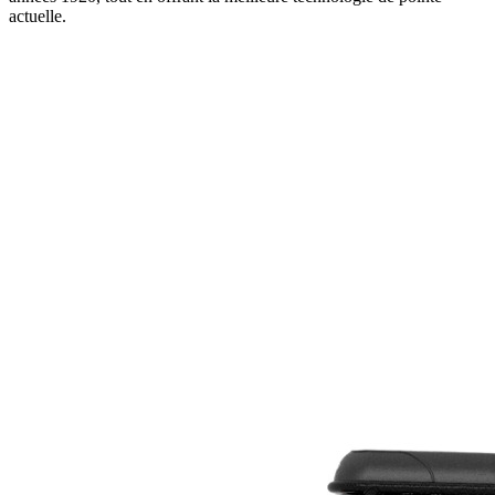
actuelle.