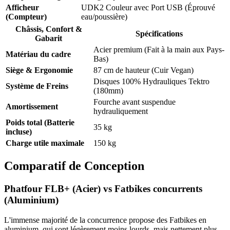
Afficheur
UDK2 Couleur avec Port USB (Éprouvé
(Compteur)
eau/poussière)
Châssis, Confort &
Spécifications
Gabarit
Acier premium (Fait à la main aux Pays-
Matériau du cadre
Bas)
Siège & Ergonomie
87 cm de hauteur (Cuir Vegan)
Disques 100% Hydrauliques Tektro
Système de Freins
(180mm)
Fourche avant suspendue
Amortissement
hydrauliquement
Poids total (Batterie
35 kg
incluse)
Charge utile maximale
150 kg
Comparatif de Conception
Phatfour FLB+ (Acier) vs Fatbikes concurrents
(Aluminium)
L'immense majorité de la concurrence propose des Fatbikes en
aluminium, qui sont légèrement moins lourds, mais nettement plus