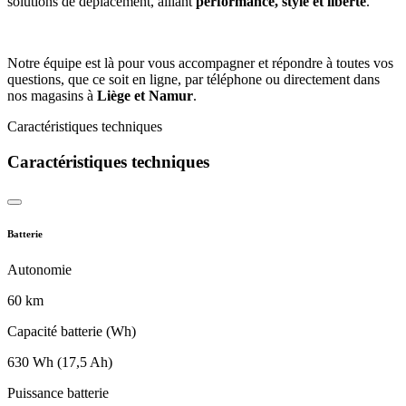
solutions de déplacement, alliant
performance, style et liberté
.
Notre équipe est là pour vous accompagner et répondre à toutes vos
questions, que ce soit en ligne, par téléphone ou directement dans
nos magasins à
Liège et Namur
.
Caractéristiques techniques
Caractéristiques techniques
Batterie
Autonomie
60 km
Capacité batterie (Wh)
630 Wh (17,5 Ah)
Puissance batterie