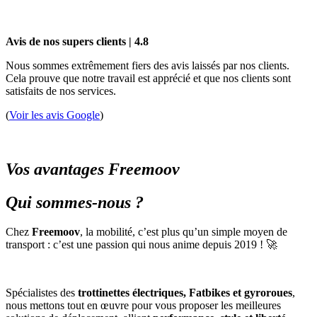
Avis de nos supers clients | 4.8 ​
Nous sommes extrêmement fiers des avis laissés par nos clients.
Cela prouve que notre travail est apprécié et que nos clients sont
satisfaits de nos services.
(
Voir les avis Google
)
Vos avantages Freemoov
Qui sommes-nous ?
Chez
Freemoov
, la mobilité, c’est plus qu’un simple moyen de
transport : c’est une passion qui nous anime depuis 2019 ! 🚀
Spécialistes des
trottinettes électriques, Fatbikes et gyroroues
,
nous mettons tout en œuvre pour vous proposer les meilleures