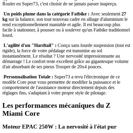
Rouler en Super73, c'est choisir de ne jamais passer inaperçu.
Un poids plume dans la catégorie Fatbike :
Avec seulement
27
kg
sur la balance, son tout nouveau cadre en alliage d'aluminium le
rend exceptionnellement maniable et agile. Il est beaucoup plus
facile à stationner, à pousser ou à soulever qu'un Fatbike traditionnel
lourd.
L'agilité d'un "Hardtail" :
Conçu sans lourde suspension (tout est
rigide), la force de votre pédalage est transmise au sol
instantanément. Le résultat ? Une nervosité impressionnante au
démarrage ! Le confort reste excellent grâce au gigantesque volume
d'air absorbant de ses pneus Trooper de 20x4 pouces.
Personnalisation Totale :
Super73 a revu l'électronique de ce
modèle Core pour vous permettre de modifier la puissance et le
comportement de l'assistance moteur directement depuis des
réglages fins, s'adaptant à votre propre style de pilotage.
Les performances mécaniques du Z
Miami Core
Moteur EPAC 250W : La nervosité à l'état pur