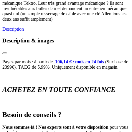
mécanique Tektro. Leur très grand avantage mécanique ? Ils sont
invulnérables aux bulles d'air et demandent un entretien mécanique
quasi nul (un simple resserrage de câble avec une clé Allen tous les
deux ans suffit amplement).
Description
Description & images
Payez par mois : à partir de
106,14 € / mois en 24 fois
(Sur base de
2399€). TAEG de 5,99%. Uniquement disponible en magasin.
ACHETEZ EN TOUTE CONFIANCE
Besoin de conseils ?
Nous sommes-là ! Nos experts sont à votre disposition
pour vous