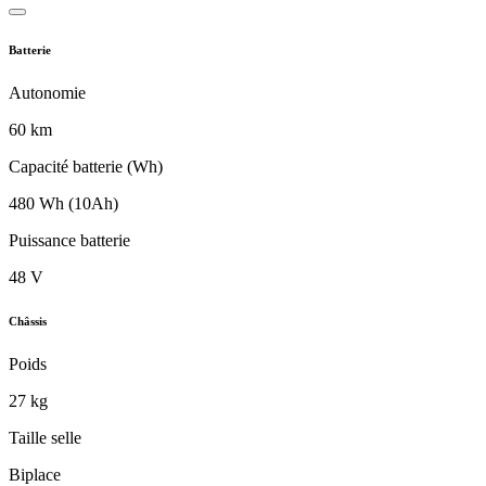
Batterie
Autonomie
60 km
Capacité batterie (Wh)
480 Wh (10Ah)
Puissance batterie
48 V
Châssis
Poids
27 kg
Taille selle
Biplace