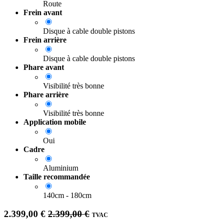
Route
Frein avant
Disque à cable double pistons
Frein arrière
Disque à cable double pistons
Phare avant
Visibilité très bonne
Phare arrière
Visibilité très bonne
Application mobile
Oui
Cadre
Aluminium
Taille recommandée
140cm - 180cm
2.399,00
€
2.399,00
€
TVAC