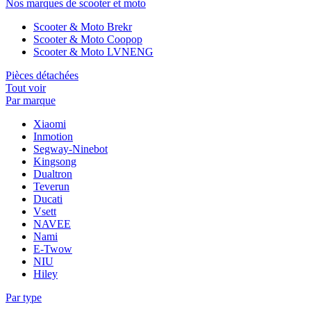
Nos marques de scooter et moto
Scooter & Moto Brekr
Scooter & Moto Coopop
Scooter & Moto LVNENG
Pièces détachées
Tout voir
Par marque
Xiaomi
Inmotion
Segway-Ninebot
Kingsong
Dualtron
Teverun
Ducati
Vsett
NAVEE
Nami
E-Twow
NIU
Hiley
Par type