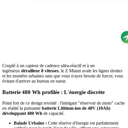
Couplé à un capteur de cadence ultra-réactif et à un
ingénieux
dérailleur 8 vitesses
, le Z Miami avale les lignes droites
et les montées urbaines sans que vous n'ayez besoin de forcer, vous
évitant d'arriver au bureau en sueur.
Batterie 480 Wh profilée : L'énergie discrète
Point fort de ce design revisité : l'intrigant "réservoir de moto" cache
en réalité la puissante
batterie Lithium-ion de 48V (10Ah)
développant 480 Wh
de capacité.
Balade Urbaine :
Cette réserve d'énergie est parfaitement