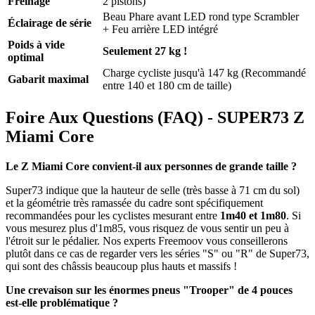
Freinage
2 pistons)
Beau Phare avant LED rond type Scrambler
Éclairage de série
+ Feu arrière LED intégré
Poids à vide
Seulement 27 kg !
optimal
Charge cycliste jusqu'à 147 kg (Recommandé
Gabarit maximal
entre 140 et 180 cm de taille)
Foire Aux Questions (FAQ) - SUPER73 Z
Miami Core
Le Z Miami Core convient-il aux personnes de grande taille ?
Super73 indique que la hauteur de selle (très basse à 71 cm du sol)
et la géométrie très ramassée du cadre sont spécifiquement
recommandées pour les cyclistes mesurant entre
1m40 et 1m80
. Si
vous mesurez plus d'1m85, vous risquez de vous sentir un peu à
l'étroit sur le pédalier. Nos experts Freemoov vous conseillerons
plutôt dans ce cas de regarder vers les séries "S" ou "R" de Super73,
qui sont des châssis beaucoup plus hauts et massifs !
Une crevaison sur les énormes pneus "Trooper" de 4 pouces
est-elle problématique ?