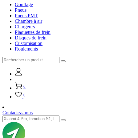
Gonflage
Pneus
Pneus PMT
Chambre à air
Chargeurs
Plaquettes de frein
Disques de frein
Customisation
Roulements
0
0
Contactez-nous