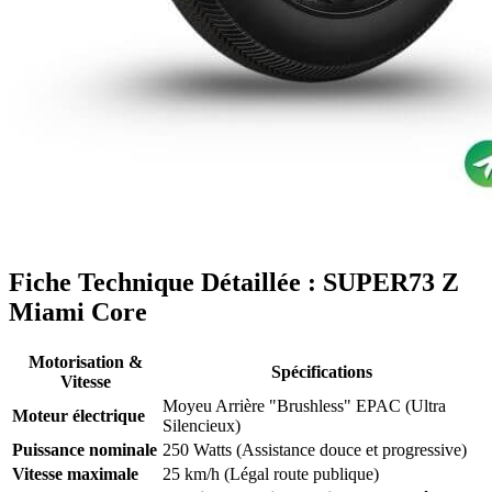
Fiche Technique Détaillée : SUPER73 Z
Miami Core
Motorisation &
Spécifications
Vitesse
Moyeu Arrière "Brushless" EPAC (Ultra
Moteur électrique
Silencieux)
Puissance nominale
250 Watts (Assistance douce et progressive)
Vitesse maximale
25 km/h (Légal route publique)