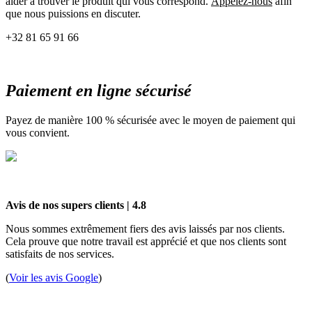
aider à trouver le produit qui vous correspond.
Appelez-nous
afin
que nous puissions en discuter.
+32 81 65 91 66
Paiement en ligne sécurisé
Payez de manière 100 % sécurisée avec le moyen de paiement qui
vous convient.
Avis de nos supers clients | 4.8 ​
Nous sommes extrêmement fiers des avis laissés par nos clients.
Cela prouve que notre travail est apprécié et que nos clients sont
satisfaits de nos services.
(
Voir les avis Google
)