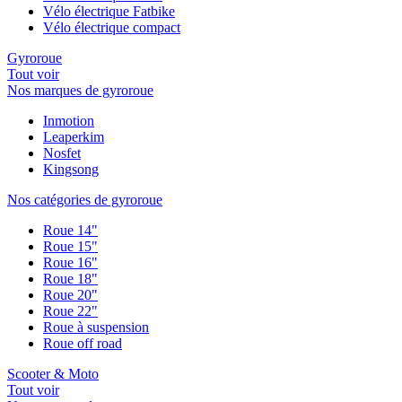
Vélo électrique Fatbike
Vélo électrique compact
Gyroroue
Tout voir
Nos marques de gyroroue
Inmotion
Leaperkim
Nosfet
Kingsong
Nos catégories de gyroroue
Roue 14"
Roue 15"
Roue 16"
Roue 18"
Roue 20"
Roue 22"
Roue à suspension
Roue off road
Scooter & Moto
Tout voir