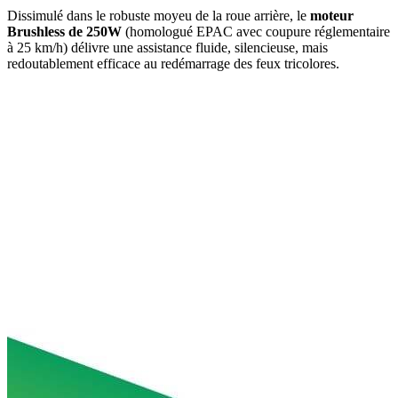
Dissimulé dans le robuste moyeu de la roue arrière, le
moteur
Brushless de 250W
(homologué EPAC avec coupure réglementaire
à 25 km/h) délivre une assistance fluide, silencieuse, mais
redoutablement efficace au redémarrage des feux tricolores.