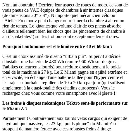
Non, au contraire ! Derrière leur aspect de roues de moto, ce sont de
vrais pneus de VAE équipés de chambres à air internes classiques
(de dimensions 20" x 4"). N'importe quel mécanicien vélo ou
l'Atelier Freemoov peut changer ou rustiner la chambre à air en un
rien de temps. Le gigantesque volume d'air de ces pneus absorbe
d'ailleurs tellement bien les chocs que les pincements de chambre à
air ("snakebites") sur les trottoirs sont exceptionnellement rares.
Pourquoi l'autonomie est-elle limitée entre 40 et 60 km ?
C'est un choix assumé de diseño "urbain pur". Super73 a décidé
d'installer une batterie de 480 Wh (contre 960 Wh sur de gros
Fatbikes concurrents lourds) pour réduire drastiquement le poids
total de la machine à 27 kg. Le Z Miami gagne en agilité extrême et
en vivacité, en échange d'une batterie taillée pour l'hyper-centre et
les trajets suburbains réguliers de 10 à 20 km par jour (qui suffisent
amplement à la quasi-totalité des citadins européens). Vous le
rechargez chez vous comme votre smartphone avec légèreté !
Les freins à disques mécaniques Tektro sont-ils performants sur
le Miami Z ?
Parfaitement ! Contrairement aux lourds vélos cargos qui exigent de
l'hydraulique massive, les
27 kg
"poids plume" du Miami Z se
stoppent de manière féroce avec ces robustes freins à tirage