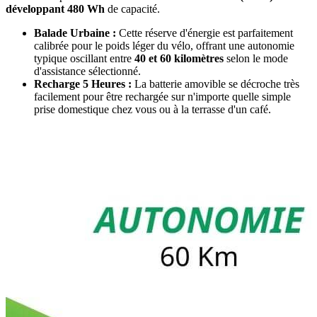
développant 480 Wh
de capacité.
Balade Urbaine :
Cette réserve d'énergie est parfaitement
calibrée pour le poids léger du vélo, offrant une autonomie
typique oscillant entre
40 et 60 kilomètres
selon le mode
d'assistance sélectionné.
Recharge 5 Heures :
La batterie amovible se décroche très
facilement pour être rechargée sur n'importe quelle simple
prise domestique chez vous ou à la terrasse d'un café.