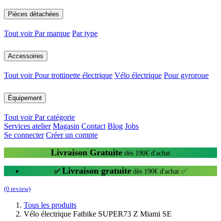
Pièces détachées
Tout voir
Par marque
Par type
Accessoires
Tout voir
Pour trottinette électrique
Vélo électrique
Pour gyroroue
Équipement
Tout voir
Par catégorie
Services atelier
Magasin
Contact
Blog
Jobs
Se connecter
Créer un compte
Livraison Gratuite
dès 190€ d'achat
Livraison gratuite
✅
dès 190€ d'achat ✅
(0 review)
Tous les produits
Vélo électrique Fatbike SUPER73 Z Miami SE