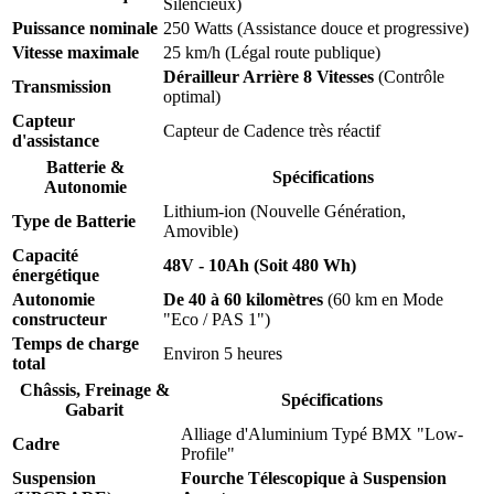
Silencieux)
Puissance nominale
250 Watts (Assistance douce et progressive)
Vitesse maximale
25 km/h (Légal route publique)
Dérailleur Arrière 8 Vitesses
(Contrôle
Transmission
optimal)
Capteur
Capteur de Cadence très réactif
d'assistance
Batterie &
Spécifications
Autonomie
Lithium-ion (Nouvelle Génération,
Type de Batterie
Amovible)
Capacité
48V - 10Ah (Soit 480 Wh)
énergétique
Autonomie
De 40 à 60 kilomètres
(60 km en Mode
constructeur
"Eco / PAS 1")
Temps de charge
Environ 5 heures
total
Châssis, Freinage &
Spécifications
Gabarit
Alliage d'Aluminium Typé BMX "Low-
Cadre
Profile"
Suspension
Fourche Télescopique à Suspension