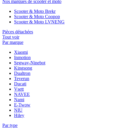
Nos marques de scooter et moto
Scooter & Moto Brekr
Scooter & Moto Coopop
Scooter & Moto LVNENG
Pièces détachées
Tout voir
Par marque
Xiaomi
Inmotion
Segway-Ninebot
Kingsong
Dualtron
Teverun
Ducati
Vsett
NAVEE
Nami
E-Twow
NIU
Hiley
Par type