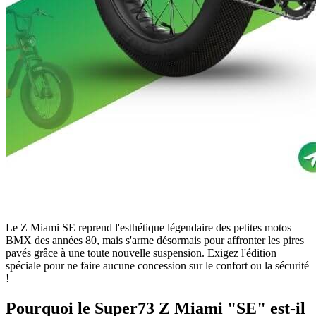
Le Z Miami SE reprend l'esthétique légendaire des petites motos
BMX des années 80, mais s'arme désormais pour affronter les pires
pavés grâce à une toute nouvelle suspension. Exigez l'édition
spéciale pour ne faire aucune concession sur le confort ou la sécurité
!
Pourquoi le Super73 Z Miami "SE" est-il