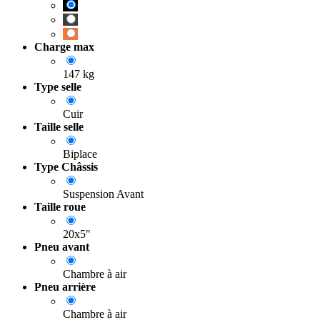
Charge max
147 kg
Type selle
Cuir
Taille selle
Biplace
Type Châssis
Suspension Avant
Taille roue
20x5"
Pneu avant
Chambre à air
Pneu arrière
Chambre à air