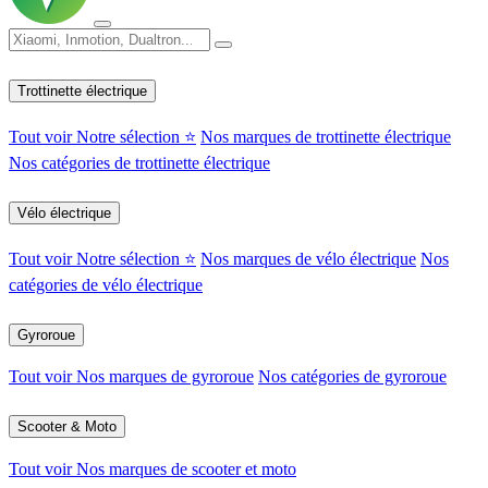
Trottinette électrique
Tout voir
Notre sélection ⭐
Nos marques de trottinette électrique
Nos catégories de trottinette électrique
Vélo électrique
Tout voir
Notre sélection ⭐
Nos marques de vélo électrique
Nos
catégories de vélo électrique
Gyroroue
Tout voir
Nos marques de gyroroue
Nos catégories de gyroroue
Scooter & Moto
Tout voir
Nos marques de scooter et moto