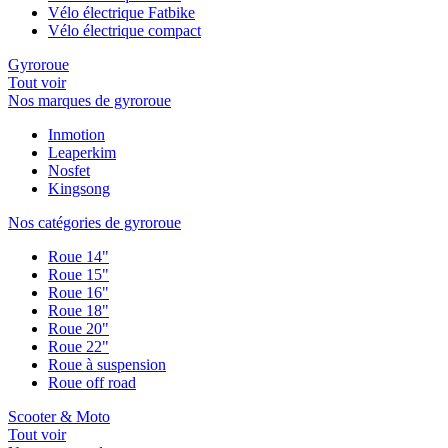
Vélo électrique Fatbike
Vélo électrique compact
Gyroroue
Tout voir
Nos marques de gyroroue
Inmotion
Leaperkim
Nosfet
Kingsong
Nos catégories de gyroroue
Roue 14"
Roue 15"
Roue 16"
Roue 18"
Roue 20"
Roue 22"
Roue à suspension
Roue off road
Scooter & Moto
Tout voir