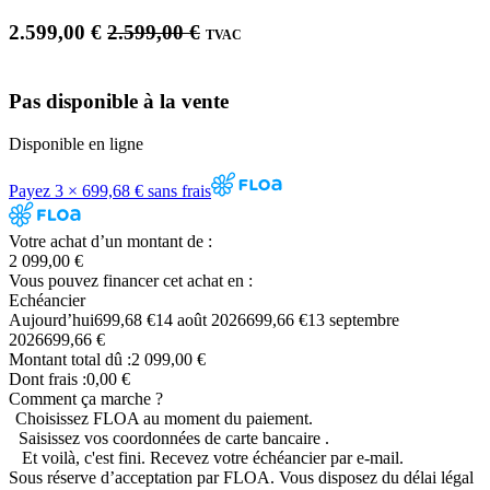
2.599,00
€
2.599,00
€
TVAC
Pas disponible à la vente
Disponible en ligne
Payez 3 × 699,68 € sans frais
Votre achat d’un montant de :
2 099,00 €
Vous pouvez financer cet achat en :
Echéancier
Aujourd’hui
699,68 €
14 août 2026
699,66 €
13 septembre
2026
699,66 €
Montant total dû :
2 099,00 €
Dont frais :0,00 €
Comment ça marche ?
Choisissez FLOA au moment du paiement.
Saisissez vos coordonnées de carte bancaire .
Et voilà, c'est fini. Recevez votre échéancier par e-mail.
Sous réserve d’acceptation par FLOA. Vous disposez du délai légal