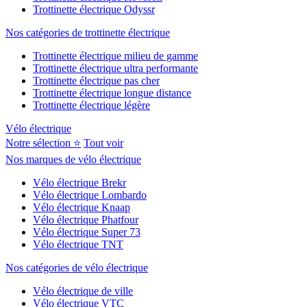
Trottinette électrique Odyssr
Nos catégories de trottinette électrique
Trottinette électrique milieu de gamme
Trottinette électrique ultra performante
Trottinette électrique pas cher
Trottinette électrique longue distance
Trottinette électrique légère
Vélo électrique
Notre sélection ⭐
Tout voir
Nos marques de vélo électrique
Vélo électrique Brekr
Vélo électrique Lombardo
Vélo électrique Knaap
Vélo électrique Phatfour
Vélo électrique Super 73
Vélo électrique TNT
Nos catégories de vélo électrique
Vélo électrique de ville
Vélo électrique VTC