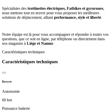
Spécialistes des
trottinettes électriques, Fatbikes et gyroroues
,
nous mettons tout en œuvre pour vous proposer les meilleures
solutions de déplacement, alliant
performance, style et liberté
.
Notre équipe est là pour vous accompagner et répondre à toutes vos
questions, que ce soit en ligne, par téléphone ou directement dans
nos magasins à
Liège et Namur
.
Caractéristiques techniques
Caractéristiques techniques
Batterie
Autonomie
60 km
Puissance batterie