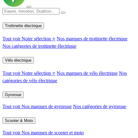
Trottinette électrique
Tout voir
Notre sélection ⭐
Nos marques de trottinette électrique
Nos catégories de trottinette électrique
Vélo électrique
Tout voir
Notre sélection ⭐
Nos marques de vélo électrique
Nos
catégories de vélo électrique
Gyroroue
Tout voir
Nos marques de gyroroue
Nos catégories de gyroroue
Scooter & Moto
Tout voir
Nos marques de scooter et moto