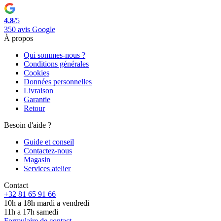
4.8
/5
350 avis Google
À propos
Qui sommes-nous ?
Conditions générales
Cookies
Données personnelles
Livraison
Garantie
Retour
Besoin d'aide ?
Guide et conseil
Contactez-nous
Magasin
Services atelier
Contact
+32 81 65 91 66
10h a 18h mardi a vendredi
11h a 17h samedi
Formulaire de contact