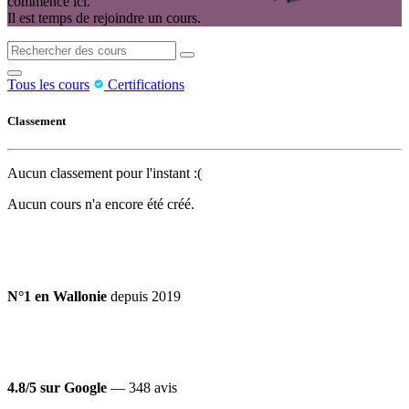
commence ici.
Il est temps de rejoindre un cours.
Tous les cours
Certifications
Classement
Aucun classement pour l'instant :(
Aucun cours n'a encore été créé.
N°1 en Wallonie
depuis 2019
4.8/5 sur Google
— 348 avis