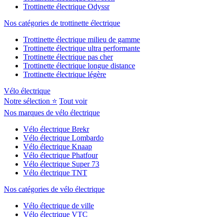
Trottinette électrique Odyssr
Nos catégories de trottinette électrique
Trottinette électrique milieu de gamme
Trottinette électrique ultra performante
Trottinette électrique pas cher
Trottinette électrique longue distance
Trottinette électrique légère
Vélo électrique
Notre sélection ⭐
Tout voir
Nos marques de vélo électrique
Vélo électrique Brekr
Vélo électrique Lombardo
Vélo électrique Knaap
Vélo électrique Phatfour
Vélo électrique Super 73
Vélo électrique TNT
Nos catégories de vélo électrique
Vélo électrique de ville
Vélo électrique VTC