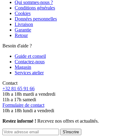
Qui sommes-nous ?
Conditions générales
Cookies
Données personnelles
Livraison
Garantie
Retour
Besoin d'aide ?
Guide et conseil
Contactez-nous
Magasin
Services atelier
Contact
+32 81 65 91 66
10h a 18h mardi a vendredi
11h a 17h samedi
Formulaire de contact
10h a 18h lundi a vendredi
Restez informé !
Recevez nos offres et actualités.
S'inscrire