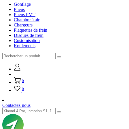
Gonflage
Pneus
Pneus PMT
Chambre à air
Chargeurs
Plaquettes de frein
Disques de frein
Customisation
Roulements
0
0
Contactez-nous