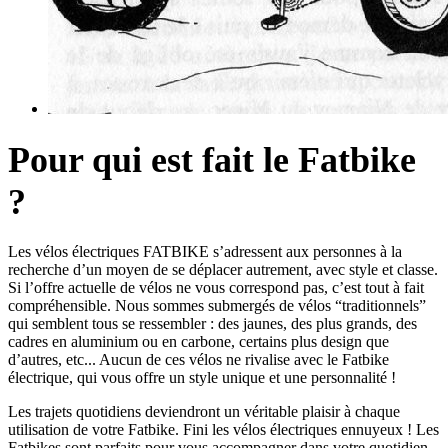
Pour qui est fait le Fatbike
?
Les vélos électriques FATBIKE s’adressent aux personnes à la
recherche d’un moyen de se déplacer autrement, avec style et classe.
Si l’offre actuelle de vélos ne vous correspond pas, c’est tout à fait
compréhensible. Nous sommes submergés de vélos “traditionnels”
qui semblent tous se ressembler : des jaunes, des plus grands, des
cadres en aluminium ou en carbone, certains plus design que
d’autres, etc... Aucun de ces vélos ne rivalise avec le Fatbike
électrique, qui vous offre un style unique et une personnalité !
Les trajets quotidiens deviendront un véritable plaisir à chaque
utilisation de votre Fatbike. Fini les vélos électriques ennuyeux ! Les
Fatbikes sont parfaits pour vous accompagner dans votre quotidien,