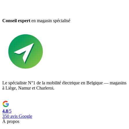
Conseil expert
en magasin spécialisé
Le spécialiste N°1 de la mobilité électrique en Belgique — magasins
à Liège, Namur et Charleroi.
4.8
/5
350 avis Google
À propos