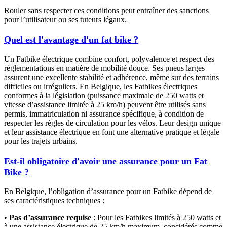
Rouler sans respecter ces conditions peut entraîner des sanctions
pour l’utilisateur ou ses tuteurs légaux.
Quel est l'avantage d'un fat bike ?
Un Fatbike électrique combine confort, polyvalence et respect des
réglementations en matière de mobilité douce. Ses pneus larges
assurent une excellente stabilité et adhérence, même sur des terrains
difficiles ou irréguliers. En Belgique, les Fatbikes électriques
conformes à la législation (puissance maximale de 250 watts et
vitesse d’assistance limitée à 25 km/h) peuvent être utilisés sans
permis, immatriculation ni assurance spécifique, à condition de
respecter les règles de circulation pour les vélos. Leur design unique
et leur assistance électrique en font une alternative pratique et légale
pour les trajets urbains.
Est-il obligatoire d'avoir une assurance pour un Fat
Bike ?
En Belgique, l’obligation d’assurance pour un Fatbike dépend de
ses caractéristiques techniques :
•
Pas d’assurance requise
: Pour les Fatbikes limités à 250 watts et
à une assistance électrique de 25 km/h maximum, considérés comme