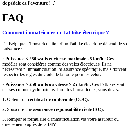
de pédale de l’aventure !
💪
FAQ
Comment immatriculer un fat bike électrique ?
En Belgique, l’immatriculation d’un Fatbike électrique dépend de sa
puissance :
•
Puissance ≤ 250 watts et vitesse maximale 25 km/h
: Ces
modèles sont considérés comme des vélos électriques. Ils ne
nécessitent ni immatriculation, ni assurance spécifique, mais doivent
respecter les règles du Code de la route pour les vélos.
•
Puissance > 250 watts ou vitesse > 25 km/h
: Ces Fatbikes sont
classés comme cyclomoteurs. Pour les immatriculer, vous devez :
1. Obtenir un
certificat de conformité (COC)
.
2. Souscrire une
assurance responsabilité civile (RC)
.
3. Remplir le formulaire d’immatriculation via votre assureur ou
directement auprès de la
DIV
.