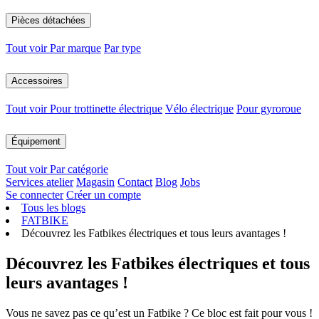
Pièces détachées
Tout voir
Par marque
Par type
Accessoires
Tout voir
Pour trottinette électrique
Vélo électrique
Pour gyroroue
Équipement
Tout voir
Par catégorie
Services atelier
Magasin
Contact
Blog
Jobs
Se connecter
Créer un compte
Tous les blogs
FATBIKE
Découvrez les Fatbikes électriques et tous leurs avantages !
Découvrez les Fatbikes électriques et tous
leurs avantages !
Vous ne savez pas ce qu’est un Fatbike ? Ce bloc est fait pour vous !