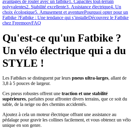
avantages de rouler avec un fatbike
1. Capacités tout-terrain
polyvalentes
​2. Stabilité excellente
3. Assistance électrique
4. Un
choix écologique
5. Amusement et aventure
Pourquoi opter pour un
Fatbike ?
Fatbike : Une tendance qui s’installe
Découvrez le Fatbike
chez Freemoov
FAQ
Qu'est-ce qu'un Fatbike ?
Un vélo électrique qui a du
STYLE !
Les Fatbikes se distinguent par leurs
pneus ultra-larges
, allant de
3,8 à 5 pouces de largeur.
Ces pneus robustes offrent une
traction et une stabilité
supérieures
, parfaites pour affronter divers terrains, que ce soit du
sable, de la neige ou des chemins accidentés.
Ajoutez à cela un moteur électrique offrant une assistance au
pédalage pour gravir les collines facilement, et vous obtenez un vélo
unique en son genre.