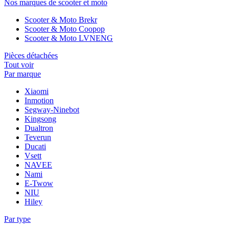
Nos marques de scooter et moto
Scooter & Moto Brekr
Scooter & Moto Coopop
Scooter & Moto LVNENG
Pièces détachées
Tout voir
Par marque
Xiaomi
Inmotion
Segway-Ninebot
Kingsong
Dualtron
Teverun
Ducati
Vsett
NAVEE
Nami
E-Twow
NIU
Hiley
Par type