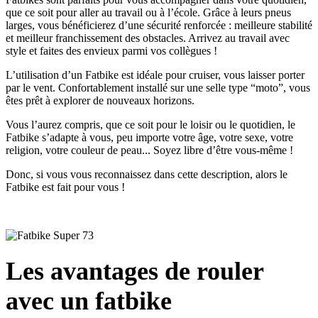
que ce soit pour aller au travail ou à l’école. Grâce à leurs pneus
larges, vous bénéficierez d’une sécurité renforcée : meilleure stabilité
et meilleur franchissement des obstacles. Arrivez au travail avec
style et faites des envieux parmi vos collègues !
L’utilisation d’un Fatbike est idéale pour cruiser, vous laisser porter
par le vent. Confortablement installé sur une selle type “moto”, vous
êtes prêt à explorer de nouveaux horizons.
Vous l’aurez compris, que ce soit pour le loisir ou le quotidien, le
Fatbike s’adapte à vous, peu importe votre âge, votre sexe, votre
religion, votre couleur de peau... Soyez libre d’être vous-même !
Donc, si vous vous reconnaissez dans cette description, alors le
Fatbike est fait pour vous !
Les avantages de rouler
avec un fatbike