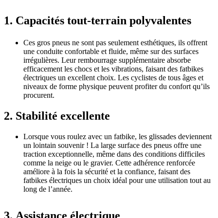
1. Capacités tout-terrain polyvalentes
Ces gros pneus ne sont pas seulement esthétiques, ils offrent
une conduite confortable et fluide, même sur des surfaces
irrégulières. Leur rembourrage supplémentaire absorbe
efficacement les chocs et les vibrations, faisant des fatbikes
électriques un excellent choix. Les cyclistes de tous âges et
niveaux de forme physique peuvent profiter du confort qu’ils
procurent.
​2. Stabilité excellente
Lorsque vous roulez avec un fatbike, les glissades deviennent
un lointain souvenir ! La large surface des pneus offre une
traction exceptionnelle, même dans des conditions difficiles
comme la neige ou le gravier. Cette adhérence renforcée
améliore à la fois la sécurité et la confiance, faisant des
fatbikes électriques un choix idéal pour une utilisation tout au
long de l’année.
3. Assistance électrique