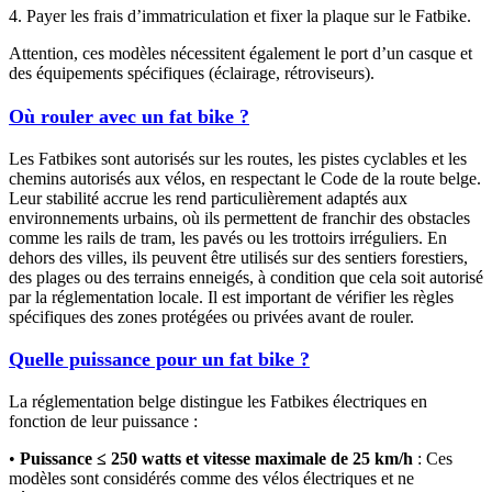
4. Payer les frais d’immatriculation et fixer la plaque sur le Fatbike.
Attention, ces modèles nécessitent également le port d’un casque et
des équipements spécifiques (éclairage, rétroviseurs).
Où rouler avec un fat bike ?
Les Fatbikes sont autorisés sur les routes, les pistes cyclables et les
chemins autorisés aux vélos, en respectant le Code de la route belge.
Leur stabilité accrue les rend particulièrement adaptés aux
environnements urbains, où ils permettent de franchir des obstacles
comme les rails de tram, les pavés ou les trottoirs irréguliers. En
dehors des villes, ils peuvent être utilisés sur des sentiers forestiers,
des plages ou des terrains enneigés, à condition que cela soit autorisé
par la réglementation locale. Il est important de vérifier les règles
spécifiques des zones protégées ou privées avant de rouler.
Quelle puissance pour un fat bike ?
La réglementation belge distingue les Fatbikes électriques en
fonction de leur puissance :
•
Puissance ≤ 250 watts et vitesse maximale de 25 km/h
: Ces
modèles sont considérés comme des vélos électriques et ne