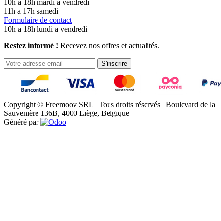
10h a 18h mardi a vendredi
11h a 17h samedi
Formulaire de contact
10h a 18h lundi a vendredi
Restez informé !
Recevez nos offres et actualités.
S'inscrire
Copyright © Freemoov SRL | Tous droits réservés | Boulevard de la
Sauvenière 136B, 4000 Liège, Belgique
Généré par