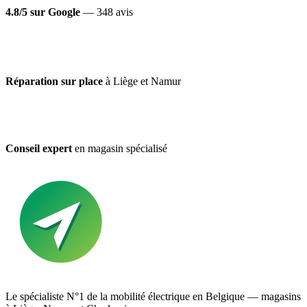
4.8/5 sur Google
— 348 avis
Réparation sur place
à Liège et Namur
Conseil expert
en magasin spécialisé
Le spécialiste N°1 de la mobilité électrique en Belgique — magasins