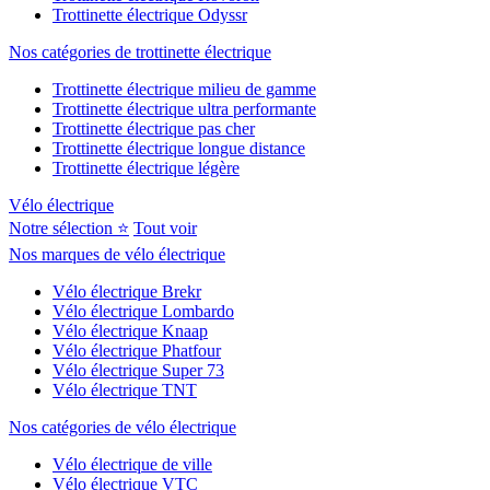
Trottinette électrique Odyssr
Nos catégories de trottinette électrique
Trottinette électrique milieu de gamme
Trottinette électrique ultra performante
Trottinette électrique pas cher
Trottinette électrique longue distance
Trottinette électrique légère
Vélo électrique
Notre sélection ⭐
Tout voir
Nos marques de vélo électrique
Vélo électrique Brekr
Vélo électrique Lombardo
Vélo électrique Knaap
Vélo électrique Phatfour
Vélo électrique Super 73
Vélo électrique TNT
Nos catégories de vélo électrique
Vélo électrique de ville
Vélo électrique VTC