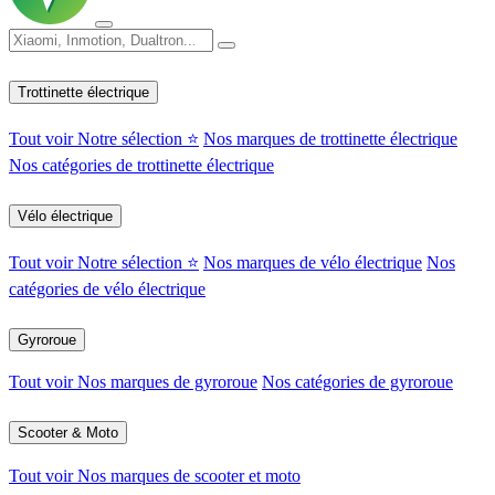
Trottinette électrique
Tout voir
Notre sélection ⭐
Nos marques de trottinette électrique
Nos catégories de trottinette électrique
Vélo électrique
Tout voir
Notre sélection ⭐
Nos marques de vélo électrique
Nos
catégories de vélo électrique
Gyroroue
Tout voir
Nos marques de gyroroue
Nos catégories de gyroroue
Scooter & Moto
Tout voir
Nos marques de scooter et moto