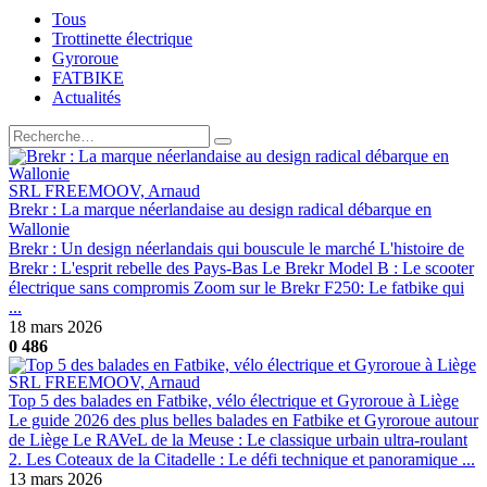
Tous
Trottinette électrique
Gyroroue
FATBIKE
Actualités
SRL FREEMOOV, Arnaud
Brekr : La marque néerlandaise au design radical débarque en
Wallonie
Brekr : Un design néerlandais qui bouscule le marché L'histoire de
Brekr : L'esprit rebelle des Pays-Bas Le Brekr Model B : Le scooter
électrique sans compromis Zoom sur le Brekr F250: Le fatbike qui
...
18 mars 2026
0
486
SRL FREEMOOV, Arnaud
Top 5 des balades en Fatbike, vélo électrique et Gyroroue à Liège
Le guide 2026 des plus belles balades en Fatbike et Gyroroue autour
de Liège Le RAVeL de la Meuse : Le classique urbain ultra-roulant
2. Les Coteaux de la Citadelle : Le défi technique et panoramique ...
13 mars 2026