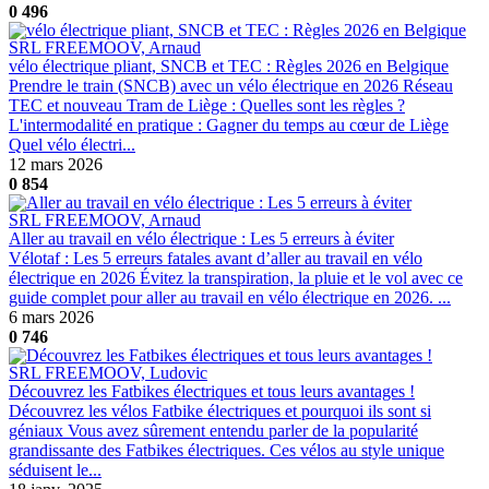
0
496
SRL FREEMOOV, Arnaud
vélo électrique pliant, SNCB et TEC : Règles 2026 en Belgique
Prendre le train (SNCB) avec un vélo électrique en 2026 Réseau
TEC et nouveau Tram de Liège : Quelles sont les règles ?
L'intermodalité en pratique : Gagner du temps au cœur de Liège
Quel vélo électri...
12 mars 2026
0
854
SRL FREEMOOV, Arnaud
Aller au travail en vélo électrique : Les 5 erreurs à éviter
Vélotaf : Les 5 erreurs fatales avant d’aller au travail en vélo
électrique en 2026 Évitez la transpiration, la pluie et le vol avec ce
guide complet pour aller au travail en vélo électrique en 2026. ...
6 mars 2026
0
746
SRL FREEMOOV, Ludovic
Découvrez les Fatbikes électriques et tous leurs avantages !
Découvrez les vélos Fatbike électriques et pourquoi ils sont si
géniaux Vous avez sûrement entendu parler de la popularité
grandissante des Fatbikes électriques. Ces vélos au style unique
séduisent le...