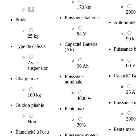
170 km
2000
Puissance batterie
Poids
Autonomie
84 V
25 kg
90 k
Capacité Batterie
Type de châssis
Puissance b
(Ah)
Avec
60 V
60 Ah
suspension
Capacité Ba
Puissance
Charge max
nominale
25 A
100 kg
4000 w
Puissance 
Guidon pliable
Pente max
2000
Non
70%
Pente max
Étanchéité à l'eau
Puissance moteur