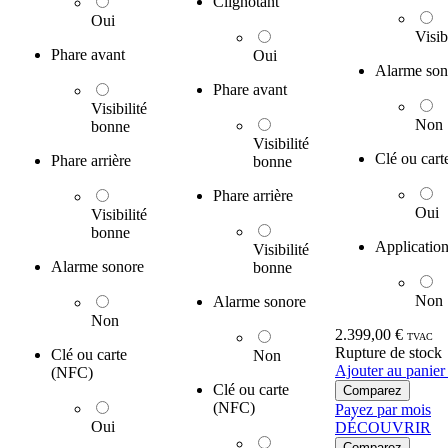
Clignotant
Oui
Visib
Phare avant
Oui
Alarme son
Phare avant
Visibilité
Non
bonne
Visibilité
Clé ou car
Phare arrière
bonne
Phare arrière
Oui
Visibilité
bonne
Applicatio
Visibilité
Alarme sonore
bonne
Non
Alarme sonore
Non
2.399,00
€
TVAC
Rupture de stock
Clé ou carte
Non
Ajouter au panie
(NFC)
Clé ou carte
Comparez
(NFC)
Payez par mois
Oui
DÉCOUVRIR
Comparez