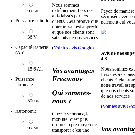
Nous sommes
extrêmement fiers des
65 km
Payez de manièr
avis laissés par nos
sécurisée avec le
Puissance batterie
clients. Cela prouve que
paiement qui vous
notre travail est apprécié
et que nos clients sont
36 V
satisfaits de nos services.
Capacité Batterie
(
Voir les avis Google
)
(Ah)
Avis de nos super
4.8 ​
Nous sommes ex
15,6 Ah
Vos avantages
fiers des avis lais
Freemoov
Puissance
clients. Cela pro
nominale
notre travail est a
que nos clients son
Qui sommes-
de nos services.
nous ?
500 w
(
Voir les avis Go
Autonomie
Chez
Freemoov
, la
mobilité, c’est plus
qu’un simple moyen de
65 km
Vos avanta
transport : c’est une