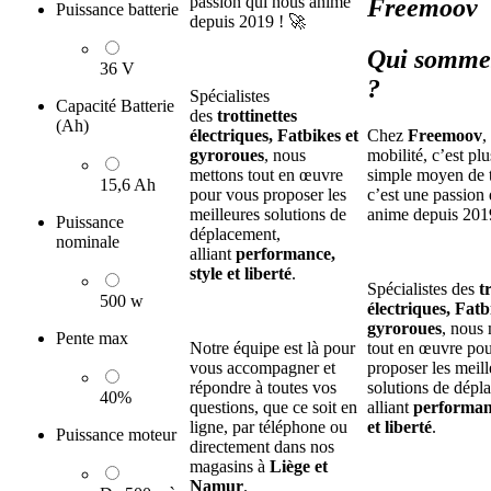
passion qui nous anime
Freemoov
Puissance batterie
depuis 2019 ! 🚀
Qui somme
36 V
?
Spécialistes
Capacité Batterie
des
trottinettes
(Ah)
électriques, Fatbikes et
Chez
Freemoov
,
gyroroues
, nous
mobilité, c’est pl
mettons tout en œuvre
simple moyen de t
15,6 Ah
pour vous proposer les
c’est une passion
meilleures solutions de
anime depuis 201
Puissance
déplacement,
nominale
alliant
performance,
style et liberté
.
Spécialistes des
t
500 w
électriques, Fatb
gyroroues
, nous
Pente max
Notre équipe est là pour
tout en œuvre po
vous accompagner et
proposer les meill
répondre à toutes vos
solutions de dépl
40%
questions, que ce soit en
alliant
performanc
ligne, par téléphone ou
et liberté
.
Puissance moteur
directement dans nos
magasins à
Liège et
Namur
.