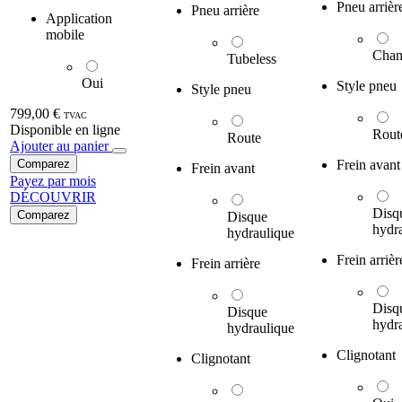
Pneu arrièr
Pneu arrière
Application
mobile
Cham
Tubeless
Oui
Style pneu
Style pneu
799,00
€
TVAC
Disponible en ligne
Rout
Route
Ajouter au panier
Comparez
Frein avant
Frein avant
Payez par mois
DÉCOUVRIR
Disq
Comparez
Disque
hydr
hydraulique
Frein arrièr
Frein arrière
Disq
Disque
hydr
hydraulique
Clignotant
Clignotant