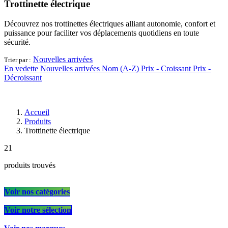
Trottinette électrique
Découvrez nos trottinettes électriques alliant autonomie, confort et
puissance pour faciliter vos déplacements quotidiens en toute
sécurité.
Nouvelles arrivées
Trier par :
En vedette
Nouvelles arrivées
Nom (A-Z)
Prix - Croissant
Prix -
Décroissant
Accueil
Produits
Trottinette électrique
21
produits trouvés
Voir nos catégories
Voir notre sélection