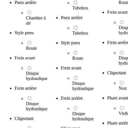
Pneu arrière
Rout
Tubeless
Frein avant
Pneu arrière
Chambre à
air
Disq
Style pneu
hydr
Tubeless
Frein arrièr
Style pneu
Route
Frein avant
Disq
Route
hydr
Frein avant
Clignotant
Disque
hydraulique
Disque
Frein arrière
Non
hydraulique
Phare avan
Frein arrière
Disque
hydraulique
Visib
Disque
Clignotant
hydraulique
Phare arriè