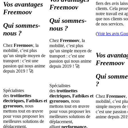
Vos avantages
fiers des avis lais
Freemoov
clients. Cela pro
Freemoov
notre travail est a
que nos clients son
Qui sommes-
de nos services.
Qui sommes-
nous ?
nous ?
(
Voir les avis Go
Chez
Freemoov
, la
Chez
Freemoov
, la
mobilité, c’est plus
mobilité, c’est plus
qu’un simple moyen de
Vos avanta
qu’un simple moyen de
transport : c’est une
transport : c’est une
passion qui nous anime
Freemoov
passion qui nous anime
depuis 2019 ! 🚀
depuis 2019 ! 🚀
Qui somme
?
Spécialistes
Spécialistes
des
trottinettes
des
trottinettes
électriques, Fatbikes et
Chez
Freemoov
,
électriques, Fatbikes et
gyroroues
, nous
mobilité, c’est pl
gyroroues
, nous
mettons tout en œuvre
simple moyen de t
mettons tout en œuvre
pour vous proposer les
c’est une passion
pour vous proposer les
meilleures solutions de
anime depuis 201
meilleures solutions de
déplacement,
déplacement,
alliant
performance,