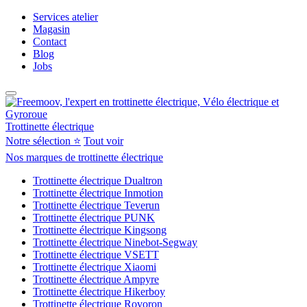
Services atelier
Magasin
Contact
Blog
Jobs
Trottinette électrique
Notre sélection ⭐
Tout voir
Nos marques de trottinette électrique
Trottinette électrique Dualtron
Trottinette électrique Inmotion
Trottinette électrique Teverun
Trottinette électrique PUNK
Trottinette électrique Kingsong
Trottinette électrique Ninebot-Segway
Trottinette électrique VSETT
Trottinette électrique Xiaomi
Trottinette électrique Ampyre
Trottinette électrique Hikerboy
Trottinette électrique Rovoron