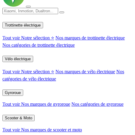
Trottinette électrique
Tout voir
Notre sélection ⭐
Nos marques de trottinette électrique
Nos catégories de trottinette électrique
Vélo électrique
Tout voir
Notre sélection ⭐
Nos marques de vélo électrique
Nos
catégories de vélo électrique
Gyroroue
Tout voir
Nos marques de gyroroue
Nos catégories de gyroroue
Scooter & Moto
Tout voir
Nos marques de scooter et moto