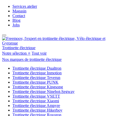
Services atelier
Magasin
Contact
Blog
Jobs
Trottinette électrique
Notre sélection ⭐
Tout voir
Nos marques de trottinette électrique
Trottinette électrique Dualtron
Trottinette électrique Inmotion
Trottinette électrique Teverun
Trottinette électrique PUNK
Trottinette électrique Kingsong
Trottinette électrique Ninebot-Segway
Trottinette électrique VSETT
Trottinette électrique Xiaomi
Trottinette électrique Ampyre
Trottinette électrique Hikerboy
Trottinette électrique Rovoron