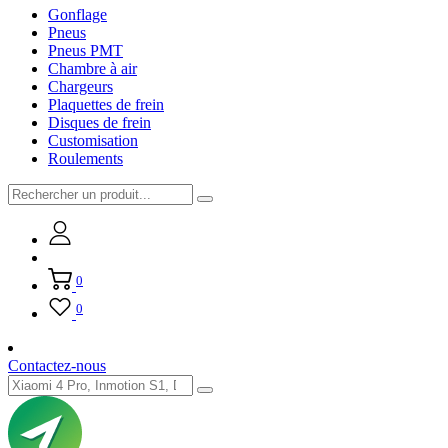
Gonflage
Pneus
Pneus PMT
Chambre à air
Chargeurs
Plaquettes de frein
Disques de frein
Customisation
Roulements
0
0
Contactez-nous