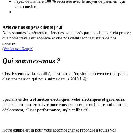
Payez de manière 100 % sécurisée avec le moyen de paiement qui
vous convient.
Avis de nos supers clients | 4.8
​
Nous sommes extrêmement fiers des avis laissés par nos clients. Cela prouve
que notre travail est apprécié et que nos clients sont satisfaits de nos
services.
(
Voir les avis Google
)
Qui sommes-nous ?
Chez
Freemoov
, la mobilité, c’est plus qu’un simple moyen de transport :
c’est une passion qui nous anime depuis 2019 ! 🚀
Spécialistes des
trottinettes électriques, vélos électriques et gyroroues
,
nous mettons tout en œuvre pour vous proposer les meilleures solutions de
déplacement, alliant
performance, style et liberté
.
Notre équipe est là pour vous accompagner et répondre à toutes vos