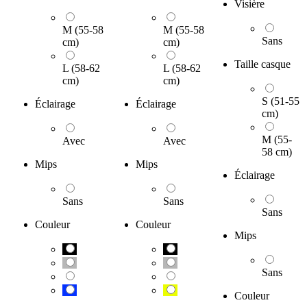
Visière
M (55-58
M (55-58
Sans
cm)
cm)
Taille casque
L (58-62
L (58-62
cm)
cm)
S (51-55
Éclairage
Éclairage
cm)
M (55-
Avec
Avec
58 cm)
Mips
Mips
Éclairage
Sans
Sans
Sans
Couleur
Couleur
Mips
Sans
Couleur