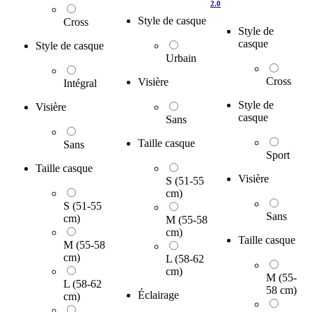
2.0
Style de casque
Cross
Style de
casque
Style de casque
Urbain
Cross
Visière
Intégral
Style de
Visière
casque
Sans
Taille casque
Sans
Sport
Taille casque
Visière
S (51-55
cm)
S (51-55
Sans
cm)
M (55-58
cm)
Taille casque
M (55-58
cm)
L (58-62
cm)
M (55-
L (58-62
58 cm)
Éclairage
cm)