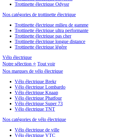
Trottinette électrique Odyssr
Nos catégories de trottinette électrique
Trottinette électrique milieu de gamme
Trottinette électrique ultra performante
Trottinette électrique pas cher
Trottinette électrique longue distance
Trottinette électrique légère
Vélo électrique
Notre sélection ⭐
Tout voir
Nos marques de vélo électrique
Vélo électrique Brekr
Vélo électrique Lombardo
Vélo électrique Knaap
Vélo électrique Phatfour
Vélo électrique Super 73
Vélo électrique TNT
Nos catégories de vélo électrique
Vélo électrique de ville
Vélo électrique VTC