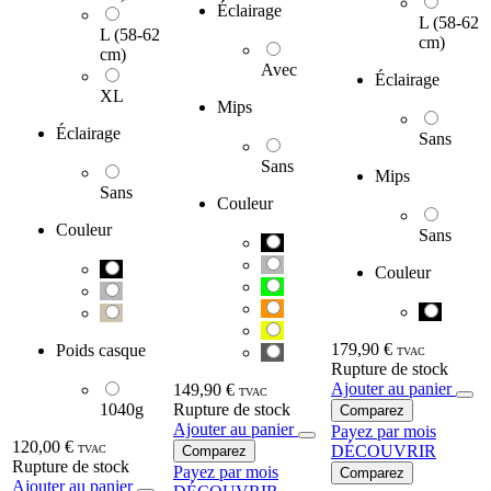
Éclairage
L (58-62
L (58-62
cm)
cm)
Avec
Éclairage
XL
Mips
Éclairage
Sans
Sans
Mips
Sans
Couleur
Couleur
Sans
Couleur
179,90
€
Poids casque
TVAC
Rupture de stock
Ajouter au panier
149,90
€
TVAC
1040g
Rupture de stock
Comparez
Ajouter au panier
Payez par mois
120,00
€
DÉCOUVRIR
TVAC
Comparez
Rupture de stock
Payez par mois
Comparez
Ajouter au panier