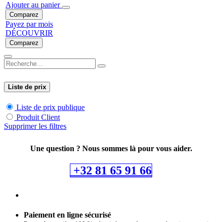
Ajouter au panier
Comparez
Payez par mois
DÉCOUVRIR
Comparez
Liste de prix
Liste de prix publique
Produit Client
Supprimer les filtres
Une question ? Nous sommes là pour vous aider.
+32 81 65 91 66
Paiement en ligne sécurisé