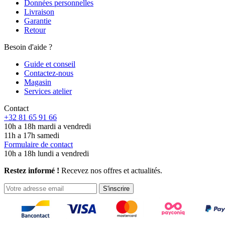
Données personnelles
Livraison
Garantie
Retour
Besoin d'aide ?
Guide et conseil
Contactez-nous
Magasin
Services atelier
Contact
+32 81 65 91 66
10h a 18h mardi a vendredi
11h a 17h samedi
Formulaire de contact
10h a 18h lundi a vendredi
Restez informé !
Recevez nos offres et actualités.
S'inscrire