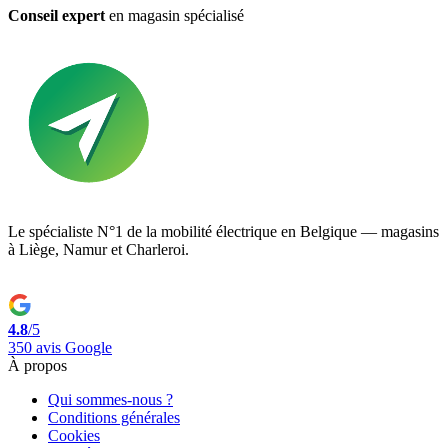
Conseil expert
en magasin spécialisé
Le spécialiste N°1 de la mobilité électrique en Belgique — magasins
à Liège, Namur et Charleroi.
4.8
/5
350 avis Google
À propos
Qui sommes-nous ?
Conditions générales
Cookies