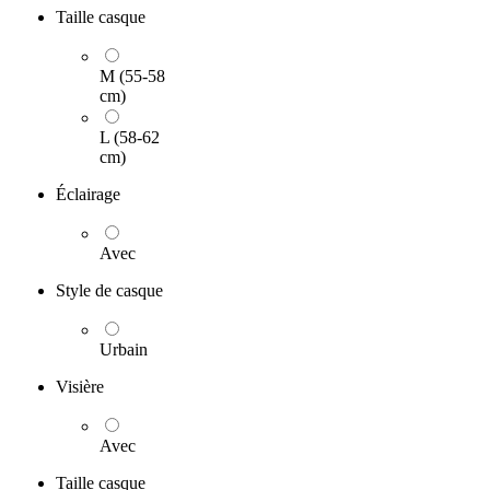
Taille casque
M (55-58
cm)
L (58-62
cm)
Éclairage
Avec
Style de casque
Urbain
Visière
Avec
Taille casque